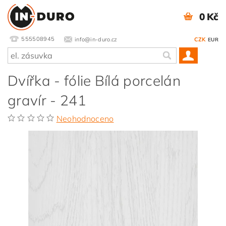
0 Kč
555508945
info@in-duro.cz
CZK
EUR
Dvířka - fólie Bílá porcelán
gravír - 241
Neohodnoceno