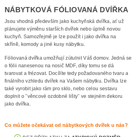
NÁBYTKOVÁ FÓLIOVANÁ DVÍŘKA
Jsou vhodná především jako kuchyňská dvířka, ať už
plánujete výměnu starších dvířek nebo úplně novou
kuchyň. Samozřejmě je lze použít i jako dvířka na
skříně, komody a jiné kusy nábytku.
Fóliovaná dvířka umožňují zútulnit Váš domov. Jedná se
o fólii nanesenou na nosič MDF, díky tomu se dá
tvarovat a frézovat. Docílíte tedy požadovaného tvaru a
finálního vzhledu dvířek na Vašem nábytku. Dvířka lze
také vyrobit jako rám pro sklo, nebo celou sestavu
doplnit o "věncové ozdobné lišty" ve stejném dekoru
jako dvířka.
Co můžete očekávat od nábytkových dvířek u nás?