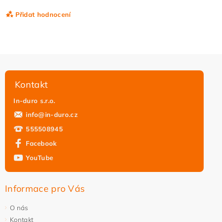
Přidat hodnocení
Kontakt
In-duro s.r.o.
info
@
in-duro.cz
555508945
Facebook
YouTube
Vložením hodnocení souhlasíte s
podmínkami ochrany
osobních údajů
Informace pro Vás
O nás
Kontakt