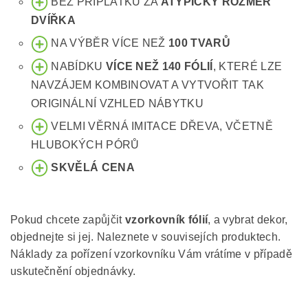
BEZ PŘÍPLATKU ZA
ATYPICKÝ ROZMĚR
DVÍŘKA
NA VÝBĚR VÍCE NEŽ
100 TVARŮ
NABÍDKU
VÍCE NEŽ 140 FÓLIÍ
, KTERÉ LZE
NAVZÁJEM KOMBINOVAT A VYTVOŘIT TAK
ORIGINÁLNÍ VZHLED NÁBYTKU
VELMI VĚRNÁ IMITACE DŘEVA, VČETNĚ
HLUBOKÝCH PÓRŮ
SKVĚLÁ CENA
Pokud chcete zapůjčit
vzorkovník fólií
, a vybrat dekor,
objednejte si jej. Naleznete v souvisejích produktech.
Náklady za pořízení vzorkovníku Vám vrátíme v případě
uskutečnění objednávky.