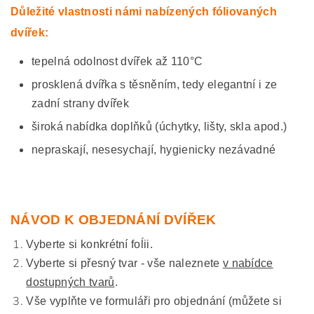
Důležité vlastnosti námi nabízených fóliovaných
dvířek:
tepelná odolnost dvířek až 110°C
prosklená dvířka s těsněním, tedy elegantní i ze
zadní strany dvířek
široká nabídka doplňků (úchytky, lišty, skla apod.)
nepraskají, nesesychají, hygienicky nezávadné
NÁVOD K OBJEDNÁNÍ DVÍŘEK
Vyberte si konkrétní foĺii.
Vyberte si přesný tvar - vše naleznete
v nabídce
dostupných tvarů
.
Vše vyplňte ve formuláři pro objednání (můžete si