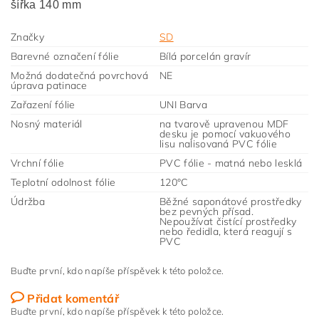
šířka 140 mm
Značky
SD
Barevné označení fólie
Bílá porcelán gravír
Možná dodatečná povrchová
NE
úprava patinace
Zařazení fólie
UNI Barva
Nosný materiál
na tvarově upravenou MDF
desku je pomocí vakuového
lisu nalisovaná PVC fólie
Vrchní fólie
PVC fólie - matná nebo lesklá
Teplotní odolnost fólie
120°C
Údržba
Běžné saponátové prostředky
bez pevných přísad.
Nepoužívat čistící prostředky
nebo ředidla, která reagují s
PVC
Buďte první, kdo napíše příspěvek k této položce.
Přidat komentář
Buďte první, kdo napíše příspěvek k této položce.