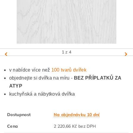
1
z 4
v nabídce více než
100 tvarů dvířek
objednejte si dvířka na míru -
BEZ PŘÍPLATKŮ ZA
ATYP
kuchyňská a nábytková dvířka
Dostupnost
Na objednávku 10 dní
Cena
2 220,66 Kč bez DPH