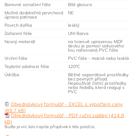
Barevné označení fólie
Bílá glazura
Možná dodatečná povrchová
NE
úprava patinace
Povrch dvířka
lesklý
Zařazení fólie
UNI Barva
Nosný materiál
na tvarově upravenou MDF
desku je pomocí vakuového
lisu nalisovaná PVC fólie
Vrchní fólie
PVC fólie - matná nebo lesklá
Teplotní odolnost fólie
120°C
Údržba
Běžné saponátové prostředky
bez pevných přísad.
Nepoužívat čistící prostředky
nebo ředidla, která reagují s
PVC
Objednávkový formulář - EXCEL s výpočtem ceny
(88.7 kB)
Objednávkový formulář - PDF ruční zadání (414.8
kB)
Buďte první, kdo napíše příspěvek k této položce.