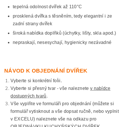
tepelná odolnost dvířek až 110°C
prosklená dvířka s těsněním, tedy elegantní i ze
zadní strany dvířek
široká nabídka doplňků (úchytky, lišty, skla apod.)
nepraskají, nesesychají, hygienicky nezávadné
NÁVOD K OBJEDNÁNÍ DVÍŘEK
Vyberte si konkrétní foĺii.
Vyberte si přesný tvar - vše naleznete
v nabídce
dostupných tvarů
.
Vše vyplňte ve formuláři pro objednání (můžete si
formulář vytisknout a vše dopsat ručně, nebo vyplnit
v EXCELU) naleznete vše na odkazu pro
OBJEDNÁVKU KUCHYŇSKÝCH DVÍŘEK.