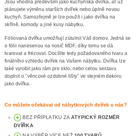
Jsou vhodná především jako kuchyňská dvířka, ať už
plánujete výměnu starších dvířek nebo úplně novou
kuchyň. Samozřejmě je lze použít i jako dvířka na
skříně, komody a jiné kusy nábytku.
Fóliovaná dvířka umožňují zútulnit Váš domov. Jedná se
o fólii nanesenou na nosič MDF, díky tomu se dá
tvarovat a frézovat. Docílíte tedy požadovaného tvaru a
finálního vzhledu dvířek na Vašem nábytku. Dvířka lze
také vyrobit jako rám pro sklo, nebo celou sestavu
doplnit o "věncové ozdobné lišty" ve stejném dekoru
jako dvířka.
Co můžete očekávat od nábytkových dvířek u nás?
BEZ PŘÍPLATKU ZA
ATYPICKÝ ROZMĚR
DVÍŘKA
NA VÝBĚR VÍCE NEŽ
100 TVARŮ