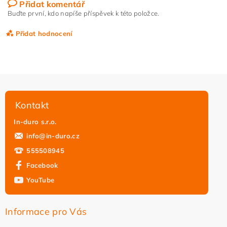
Přidat komentář
Buďte první, kdo napíše příspěvek k této položce.
Přidat hodnocení
Kontakt
In-duro s.r.o.
info
@
in-duro.cz
555508945
Facebook
YouTube
Vložením hodnocení souhlasíte s
podmínkami ochrany
osobních údajů
Informace pro Vás