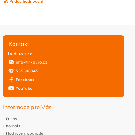
Přidat hodnocení
Kontakt
In-duro s.r.o.
info
@
in-duro.cz
555508945
Facebook
YouTube
Vložením hodnocení souhlasíte s
podmínkami ochrany
osobních údajů
Informace pro Vás
O nás
Kontakt
Hodnocení obchodu