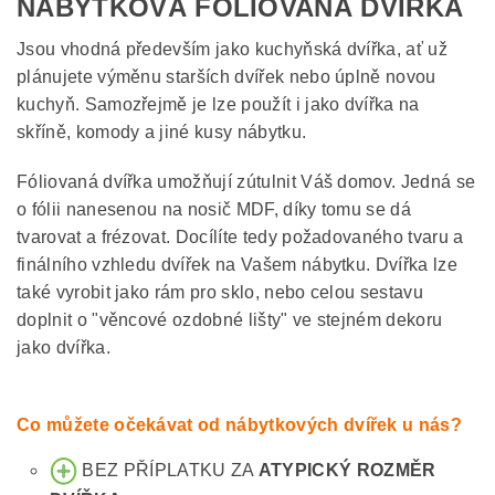
NÁBYTKOVÁ FÓLIOVANÁ DVÍŘKA
Jsou vhodná především jako kuchyňská dvířka, ať už
plánujete výměnu starších dvířek nebo úplně novou
kuchyň. Samozřejmě je lze použít i jako dvířka na
skříně, komody a jiné kusy nábytku.
Fóliovaná dvířka umožňují zútulnit Váš domov. Jedná se
o fólii nanesenou na nosič MDF, díky tomu se dá
tvarovat a frézovat. Docílíte tedy požadovaného tvaru a
finálního vzhledu dvířek na Vašem nábytku. Dvířka lze
také vyrobit jako rám pro sklo, nebo celou sestavu
doplnit o "věncové ozdobné lišty" ve stejném dekoru
jako dvířka.
Co můžete očekávat od nábytkových dvířek u nás?
BEZ PŘÍPLATKU ZA
ATYPICKÝ ROZMĚR