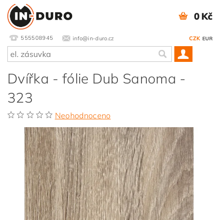
0 Kč
555508945
info@in-duro.cz
CZK
EUR
Dvířka - fólie Dub Sanoma -
323
Neohodnoceno