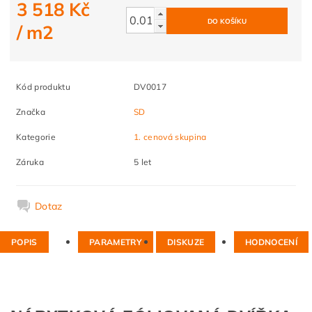
3 518 Kč
/ m2
Kód produktu
DV0017
Značka
SD
Kategorie
1. cenová skupina
Záruka
5 let
Dotaz
POPIS
PARAMETRY
DISKUZE
HODNOCENÍ