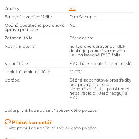
Značky
SD
Barevné označení fólie
Dub Sanoma
Možná dodatečná povrchová
NE
úprava patinace
Zařazení fólie
Dřevodekor
Nosný materiál
na tvarově upravenou MDF
desku je pomocí vakuového
lisu nalisovaná PVC fólie
Vrchní fólie
PVC fólie - matná nebo lesklá
Teplotní odolnost fólie
120°C
Údržba
Běžné saponátové prostředky
bez pevných přísad.
Nepoužívat čistící prostředky
nebo ředidla, která reagují s
PVC
Buďte první, kdo napíše příspěvek k této položce.
Přidat komentář
Buďte první, kdo napíše příspěvek k této položce.