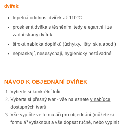
dvířek:
tepelná odolnost dvířek až 110°C
prosklená dvířka s těsněním, tedy elegantní i ze
zadní strany dvířek
široká nabídka doplňků (úchytky, lišty, skla apod.)
nepraskají, nesesychají, hygienicky nezávadné
NÁVOD K OBJEDNÁNÍ DVÍŘEK
Vyberte si konkrétní foĺii.
Vyberte si přesný tvar - vše naleznete
v nabídce
dostupných tvarů
.
Vše vyplňte ve formuláři pro objednání (můžete si
formulář vytisknout a vše dopsat ručně, nebo vyplnit