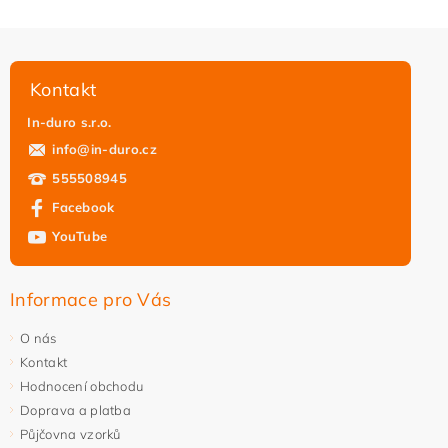
Kontakt
In-duro s.r.o.
info
@
in-duro.cz
555508945
Facebook
YouTube
Informace pro Vás
O nás
Kontakt
Hodnocení obchodu
Doprava a platba
Půjčovna vzorků