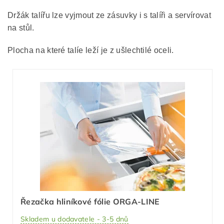
Držák talířu lze vyjmout ze zásuvky i s talíři a servírovat
na stůl.
Plocha na které talíe leží je z ušlechtilé oceli.
Řezačka hliníkové fólie ORGA-LINE
Skladem u dodavatele - 3-5 dnů