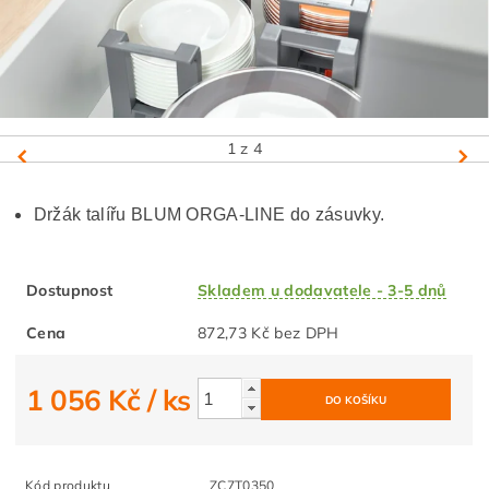
1
z 4
Držák talířu BLUM ORGA-LINE do zásuvky.
Dostupnost
Skladem u dodavatele - 3-5 dnů
Cena
872,73 Kč bez DPH
1 056 Kč
/ ks
Kód produktu
ZC7T0350