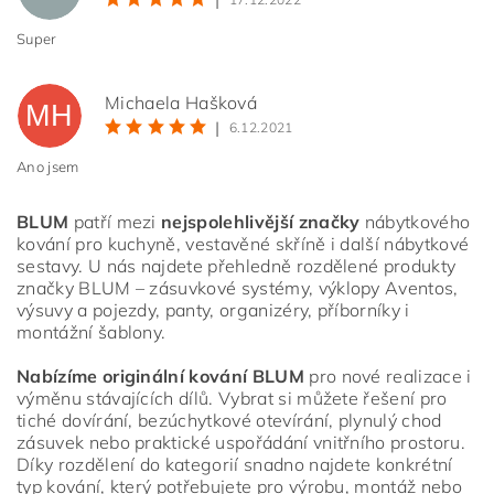
Super
Michaela Hašková
MH
|
6.12.2021
Ano jsem
Vložením hodnocení souhlasíte s
podmínkami ochrany
BLUM
patří mezi
nejspolehlivější značky
nábytkového
osobních údajů
kování pro kuchyně, vestavěné skříně i další nábytkové
sestavy. U nás najdete přehledně rozdělené produkty
značky BLUM – zásuvkové systémy, výklopy Aventos,
výsuvy a pojezdy, panty, organizéry, příborníky i
montážní šablony.
Nabízíme originální kování BLUM
pro nové realizace i
výměnu stávajících dílů. Vybrat si můžete řešení pro
tiché dovírání, bezúchytkové otevírání, plynulý chod
zásuvek nebo praktické uspořádání vnitřního prostoru.
Díky rozdělení do kategorií snadno najdete konkrétní
typ kování, který potřebujete pro výrobu, montáž nebo