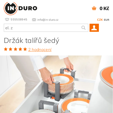
0 Kč
555508945
info@in-duro.cz
CZK
EUR
Držák talířů šedý
2 hodnocení