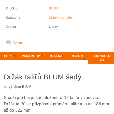
Značka
BLUM
Kategorie
Držáky na talíře
Záruka
2 roky
Dotaz
POPIS
PARAMETRY
ZNAČKA
DISKUZE
HODNOCENÍ
(2)
Držák talířů BLUM šedý
od výrobce BLUM
Slouží pro bezpečné uložení až 12 talířu v zásuvce.
Držák talířů se přízpůsobí průměru talíře a to od 186 mm
až do 322 mm.