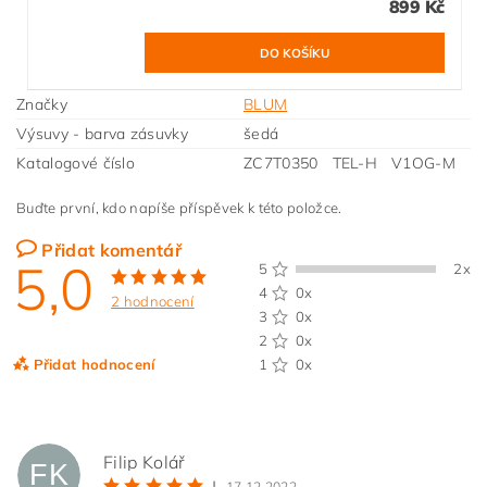
899 Kč
Značky
BLUM
Výsuvy - barva zásuvky
šedá
Katalogové číslo
ZC7T0350 TEL-H V1OG-M
Buďte první, kdo napíše příspěvek k této položce.
Přidat komentář
5,0
5
2x
4
0x
2 hodnocení
3
0x
2
0x
Přidat hodnocení
1
0x
Filip Kolář
FK
|
17.12.2022