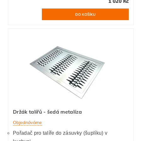
1 020 Kč
Držák talířů - šedá metalíza
Objednáváme
Pořadač pro talíře do zásuvky (šuplíku) v