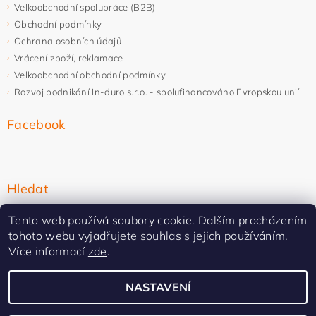
Velkoobchodní spolupráce (B2B)
Obchodní podmínky
Ochrana osobních údajů
Vrácení zboží, reklamace
Velkoobchodní obchodní podmínky
Rozvoj podnikání In-duro s.r.o. - spolufinancováno Evropskou unií
Facebook
Hledat
Tento web používá soubory cookie. Dalším procházením
tohoto webu vyjadřujete souhlas s jejich používáním.
Více informací
zde
.
NASTAVENÍ
Upravit nastavení cookies
2026 ©
In-duro
, všechna práva vyhrazena