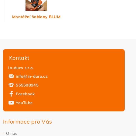
Montážní šablony BLUM
Kontakt
In-duro s.r.o.
info
@
in-duro.cz
555508945
Facebook
YouTube
Informace pro Vás
O nás