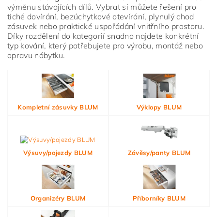
výměnu stávajících dílů. Vybrat si můžete řešení pro
tiché dovírání, bezúchytkové otevírání, plynulý chod
zásuvek nebo praktické uspořádání vnitřního prostoru.
Díky rozdělení do kategorií snadno najdete konkrétní
typ kování, který potřebujete pro výrobu, montáž nebo
opravu nábytku.
Vložením hodnocení souhlasíte s
podmínkami ochrany
osobních údajů
Kompletní zásuvky BLUM
Výklopy BLUM
Výsuvy/pojezdy BLUM
Závěsy/panty BLUM
Organizéry BLUM
Příborníky BLUM