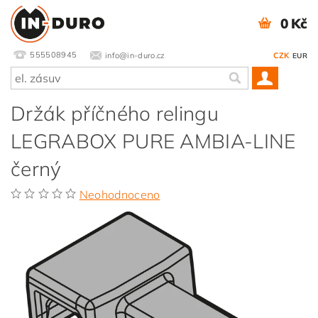
0 Kč
555508945
info@in-duro.cz
CZK
EUR
Držák příčného relingu
LEGRABOX PURE AMBIA-LINE
černý
Neohodnoceno