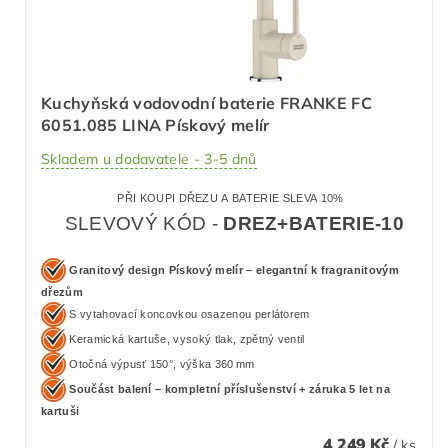
Kuchyňská vodovodní baterie FRANKE FC
6051.085 LINA Pískový melír
Skladem u dodavatele - 3-5 dnů
PŘI KOUPI DŘEZU A BATERIE SLEVA 10%
SLEVOVÝ KÓD -
DREZ+BATERIE-10
Granitový design Pískový melír – elegantní k fragranitovým
dřezům
S vytahovací koncovkou osazenou perlátorem
Keramická kartuše, vysoký tlak, zpětný ventil
Otočná výpusť 150°, výška 360 mm
Součást balení – kompletní příslušenství + záruka 5 let na
kartuši
4 249 Kč
/ ks