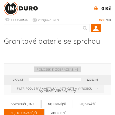
0 Kč
555508945
info@in-duro.cz
CZK
EUR
Granitové baterie se sprchou
POLOŽEK K ZOBRAZENÍ:
46
3771
Kč
12051
Kč
FILTR PODLE PARAMETRŮ, VLASTNOSTÍ A VÝROBCŮ
Vymazat všechny filtry
DOPORUČUJEME
NEJLEVNĚJŠÍ
NEJDRAŽŠÍ
NEJPRODÁVANĚJŠÍ
ABECEDNĚ