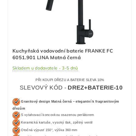
Kuchyňská vodovodní baterie FRANKE FC
6051.901 LINA Matná černá
Skladem u dodavatele - 3-5 dnů
PŘI KOUPI DŘEZU A BATERIE SLEVA 10%
SLEVOVÝ KÓD -
DREZ+BATERIE-10
Granitový design Matná černá – elegantní k fragranitovým
dřezům
S vytahovací koncovkou osazenou perlátorem
Keramická kartuše, vysoký tlak, zpětný ventil
Otočná výpusť 150°, výška 360 mm