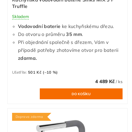
Truffle
Skladem
Vodovodní baterie
ke kuchyňskému dřezu.
Do otvoru o průměru
35 mm
.
Při objednání společně s dřezem, Vám v
případě potřeby zhotovíme otvor pro baterii
zdarma.
Ušetříte
:
501 Kč (–10 %)
4 489 Kč
/ ks
Doprava zdarma