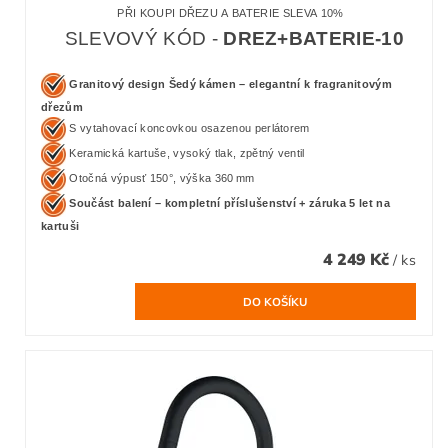
PŘI KOUPI DŘEZU A BATERIE SLEVA 10%
SLEVOVÝ KÓD -
DREZ+BATERIE-10
Granitový design Šedý kámen – elegantní k fragranitovým
dřezům
S vytahovací koncovkou osazenou perlátorem
Keramická kartuše, vysoký tlak, zpětný ventil
Otočná výpusť 150°, výška 360 mm
Součást balení – kompletní příslušenství + záruka 5 let na
kartuši
4 249 Kč
/ ks