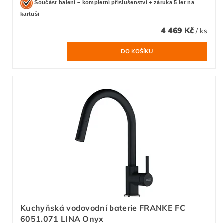
Součást balení – kompletní příslušenství + záruka 5 let na
kartuši
4 469 Kč
/ ks
Kuchyňská vodovodní baterie FRANKE FC
6051.071 LINA Onyx