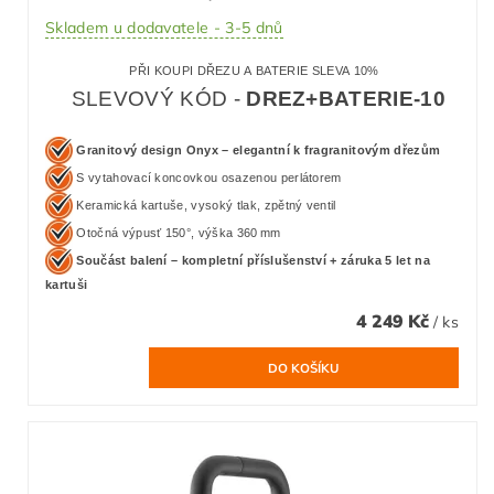
Skladem u dodavatele - 3-5 dnů
PŘI KOUPI DŘEZU A BATERIE SLEVA 10%
SLEVOVÝ KÓD -
DREZ+BATERIE-10
Granitový design Onyx – elegantní k fragranitovým dřezům
S vytahovací koncovkou osazenou perlátorem
Keramická kartuše, vysoký tlak, zpětný ventil
Otočná výpusť 150°, výška 360 mm
Součást balení – kompletní příslušenství + záruka 5 let na
kartuši
4 249 Kč
/ ks