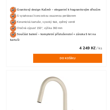
Granitový design Kašmír – elegantní k fragranitovým dřezům
S vytahovací koncovkou osazenou perlátorem
Keramická kartuše, vysoký tlak, zpětný ventil
Otočná výpusť 150°, výška 360 mm
Součást balení – kompletní příslušenství + záruka 5 let na
kartuši
4 249 Kč
/ ks