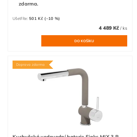
zdarma.
Ušetříte
:
501 Kč (–10 %)
4 489 Kč
/ ks
Doprava zdarma
Kuchyňská vodovodní baterie Sinks MIX 3 P