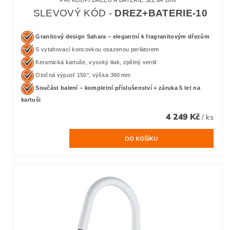
SLEVOVÝ KÓD -
DREZ+BATERIE-10
Granitový design Sahara – elegantní k fragranitovým dřezům
S vytahovací koncovkou osazenou perlátorem
Keramická kartuše, vysoký tlak, zpětný ventil
Otočná výpusť 150°, výška 360 mm
Součást balení – kompletní příslušenství + záruka 5 let na
kartuši
4 249 Kč
/ ks