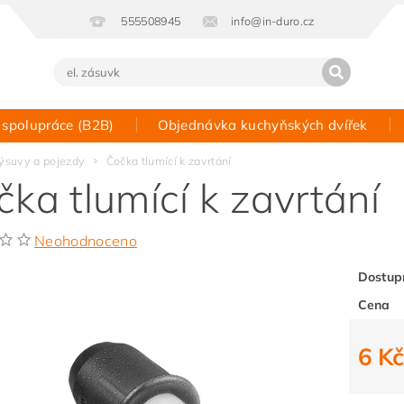
555508945
info@in-duro.cz
 spolupráce (B2B)
Objednávka kuchyňských dvířek
Kontakt
ýsuvy a pojezdy
Čočka tlumící k zavrtání
čka tlumící k zavrtání
Neohodnoceno
Dostup
Cena
6 K