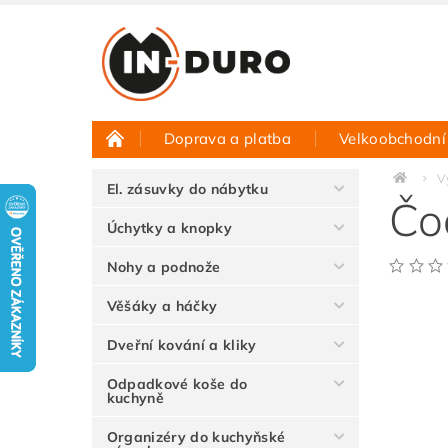
Doprava a platba
Velkoobchodní
Půjčovna vzorků
Hodnocení obchodu
V
El. zásuvky do nábytku
Čo
Úchytky a knopky
Nohy a podnože
Věšáky a háčky
Dveřní kování a kliky
Odpadkové koše do
kuchyně
Organizéry do kuchyňské