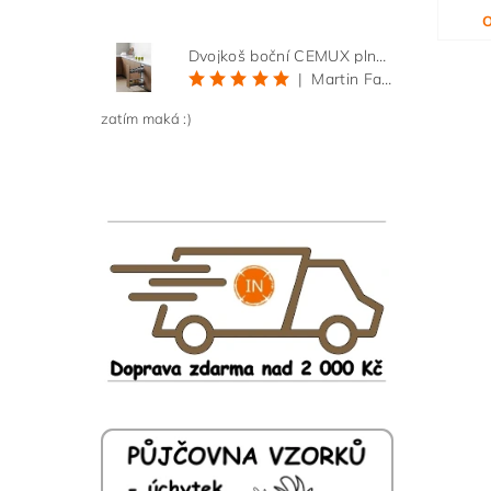
O
Dvojkoš boční CEMUX plné dno 3D, s tlumením antracit 200 mm
|
Martin Faltus
zatím maká :)