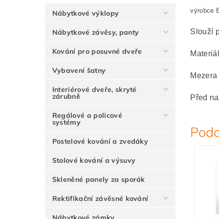
výrobce
Nábytkové výklopy
Slouží p
Nábytkové závěsy, panty
Kování pro posuvné dveře
Materiál
Vybavení šatny
Mezera 
Interiérové dveře, skryté
zárubně
Před na
Regálové a policové
systémy
Podo
Postelové kování a zvedáky
Stolové kování a výsuvy
Skleněné panely za sporák
Rektifikační závěsné kování
Nábytkové zámky