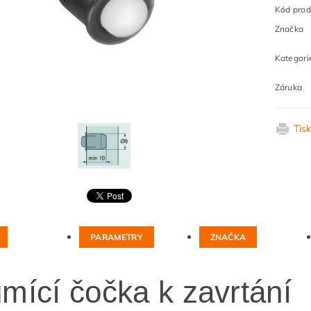
Kód prod
Značka
Kategori
Záruka
Tis
PARAMETRY
ZNAČKA
umící čočka k zavrtání