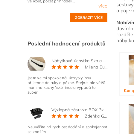
velikost, počet přihrádek...
sestavy
více
a pojez
ZOBRAZIT VÍCE
Nabízí
dovírán
rozděle
nábytku
Poslední hodnocení produktů
Vlože
Nábytková úchytka Skala černá matná
|
Milena Bučková
Jsem velmi spokojená, úchytky jsou
příjemné do ruky a pěkné. Stejné, ale větší
mám na kuchyňské lince a vypadá to
Komp
super.
Výklopná zásuvka BOX 3x 230V s 3m kabelem - černá
|
Zdeňka Gold
Neuvěřitelná rychlost dodání a spokojenost
se zbožím