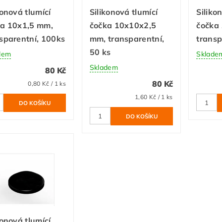
konová tlumící
Silikonová tlumící
Siliko
ka 10x1,5 mm,
čočka 10x10x2,5
čočka
sparentní, 100ks
mm, transparentní,
transp
50 ks
dem
Sklade
Skladem
80 Kč
80 Kč
0,80 Kč / 1 ks
1,60 Kč / 1 ks
konová tlumící