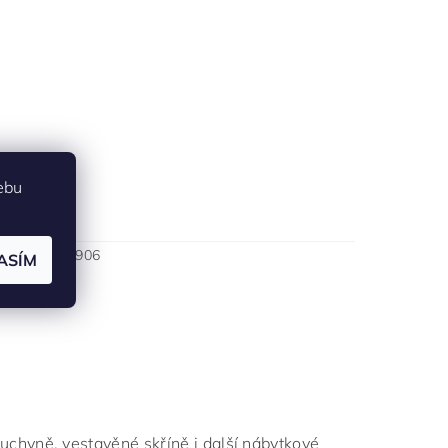
ebu
NS-P 1000R906
ASÍM
chyně, vestavěné skříně i další nábytkové