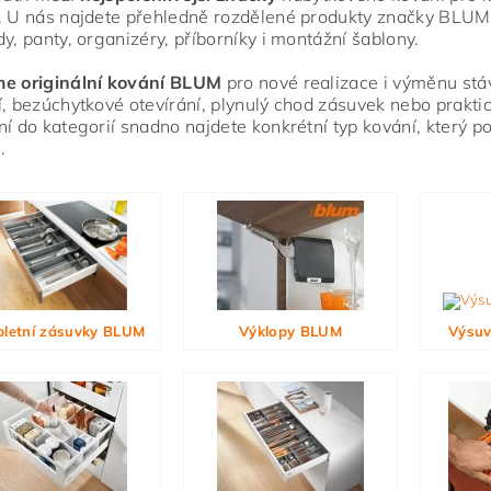
. U nás najdete přehledně rozdělené produkty značky BLUM
dy, panty, organizéry, příborníky i montážní šablony.
me originální kování BLUM
pro nové realizace i výměnu stáva
í, bezúchytkové otevírání, plynulý chod zásuvek nebo praktic
ní do kategorií snadno najdete konkrétní typ kování, který 
.
ním hodnocení souhlasíte s
podmínkami ochrany osobních údajů
letní zásuvky BLUM
Výklopy BLUM
Výsuv