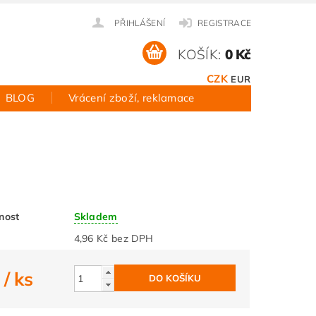
PŘIHLÁŠENÍ
REGISTRACE
KOŠÍK:
0 Kč
CZK
EUR
BLOG
Vrácení zboží, reklamace
nost
Skladem
4,96 Kč bez DPH
č
/ ks