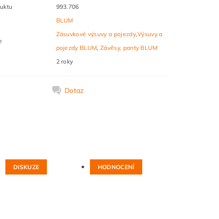
uktu
993.706
BLUM
Zásuvkové výsuvy a pojezdy
,
Výsuvy a
e
pojezdy BLUM
,
Závěsy, panty BLUM
2 roky
k
Dotaz
DISKUZE
HODNOCENÍ