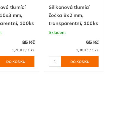
nová tlumící
Silikonová tlumící
 10x3 mm,
čočka 8x2 mm,
arentní, 100ks
transparentní, 100ks
m
Skladem
85 Kč
65 Kč
1,70 Kč / 1 ks
1,30 Kč / 1 ks