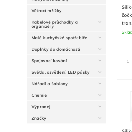
Sili
Větrací mřížky
čoč
Kabelové průchodky a
tran
organizéry
Skla
Malé kuchyňské spotřebiče
Doplňky do domácnosti
Spojovací kování
Světla, osvětlení, LED pásky
Nářadí a šablony
Chemie
Výprodej
Značky
Sili