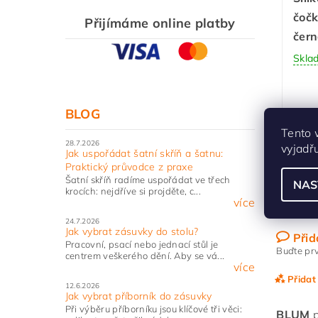
čoč
Přijímáme online platby
čern
Skla
BLOG
Tento 
28.7.2026
vyjadř
Jak uspořádat šatní skříň a šatnu:
Značky
Praktický průvodce z praxe
Šatní skříň radíme uspořádat ve třech
Katalogo
NAS
krocích: nejdříve si projděte, c...
více
Buďte prv
24.7.2026
Jak vybrat zásuvky do stolu?
Přid
Pracovní, psací nebo jednací stůl je
Buďte prv
centrem veškerého dění. Aby se vá...
více
Přidat
12.6.2026
Jak vybrat příborník do zásuvky
Při výběru příborníku jsou klíčové tři věci:
BLUM
p