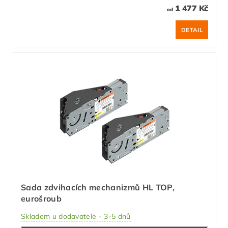
1 477 Kč
od
DETAIL
Sada zdvihacích mechanizmů HL TOP,
eurošroub
Skladem u dodavatele - 3-5 dnů