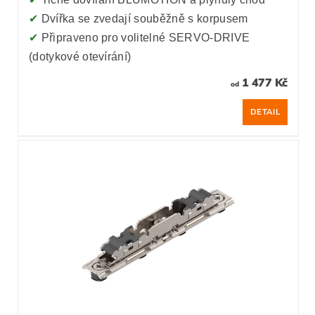
✔
Dvířka se zvedají souběžně s korpusem
✔
Připraveno pro volitelné SERVO-DRIVE
(dotykové otevírání)
1 477 Kč
od
DETAIL