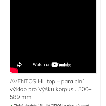
AVENTOS HL top – paralelní
výklop pro Výšku korpusu 300–
589 mm
✔
Tiché dovírání BLUMOTION a plynulý chod