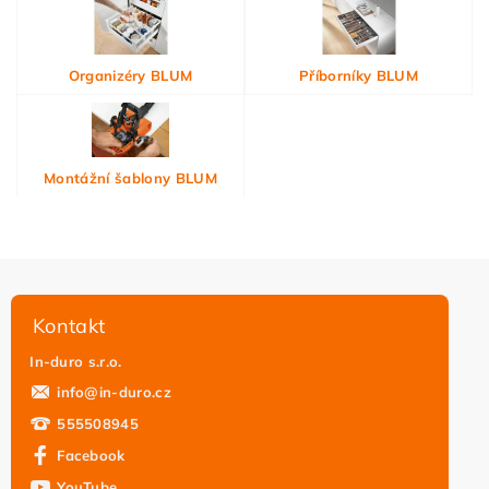
Organizéry BLUM
Příborníky BLUM
Montážní šablony BLUM
Kontakt
In-duro s.r.o.
info
@
in-duro.cz
555508945
Facebook
YouTube