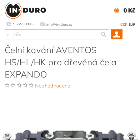
0 Kč
555508945
info@in-duro.cz
CZK
EUR
Čelní kování AVENTOS
HS/HL/HK pro dřevěná čela
EXPANDO
Neohodnoceno