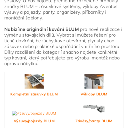
sestavy. U nás najdete přehledně rozdělené produkty
značky BLUM – zásuvkové systémy, výklopy Aventos,
výsuvy a pojezdy, panty, organizéry, příborníky i
montážní šablony.
Nabízíme originální kování BLUM
pro nové realizace i
výměnu stávajících dílů. Vybrat si můžete řešení pro
tiché dovírání, bezúchytkové otevírání, plynulý chod
zásuvek nebo praktické uspořádání vnitřního prostoru.
Díky rozdělení do kategorií snadno najdete konkrétní
typ kování, který potřebujete pro výrobu, montáž nebo
opravu nábytku.
Vložením hodnocení souhlasíte s
podmínkami ochrany
osobních údajů
Kompletní zásuvky BLUM
Výklopy BLUM
Výsuvy/pojezdy BLUM
Závěsy/panty BLUM