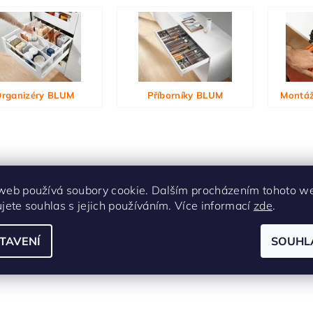
rganizéry BLUM
Příborníky BLUM
Montáž
web používá soubory cookie. Dalším procházením tohoto w
ujete souhlas s jejich používáním. Více informací
zde
.
TAVENÍ
SOUHL