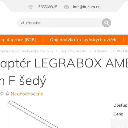
555508945
info@in-duro.cz
 spolupráce (B2B)
Objednávka kuchyňských dvířek
Kontakt
rganizéry do kuchyňské zásuvky
Doplňky, ostatní
Adaptér LEGRABOX
aptér LEGRABOX AMB
 F šedý
Neohodnoceno
Dostup
Cena