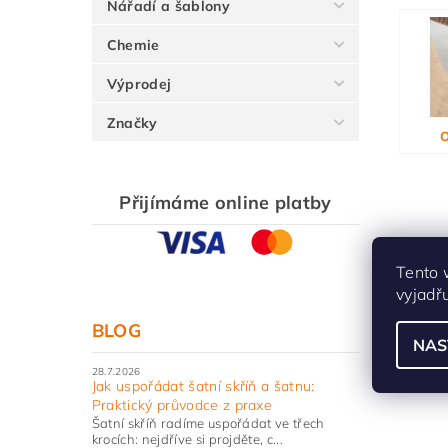
Nářadí a šablony
Chemie
Výprodej
Značky
O
Přijímáme online platby
Tento 
vyjadř
BLOG
NAS
28.7.2026
Jak uspořádat šatní skříň a šatnu:
Praktický průvodce z praxe
Šatní skříň radíme uspořádat ve třech
krocích: nejdříve si projděte, c...