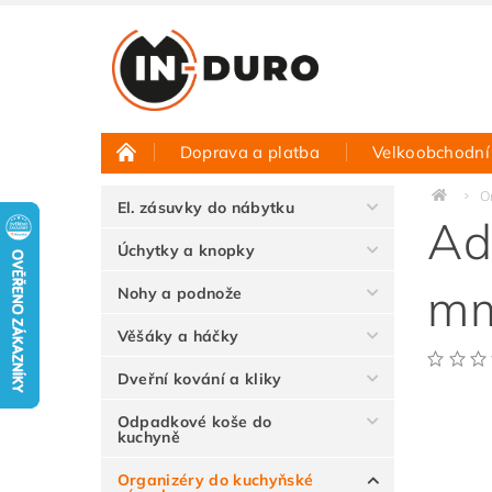
Doprava a platba
Velkoobchodní
Půjčovna vzorků
Hodnocení obchodu
O
El. zásuvky do nábytku
Ad
Úchytky a knopky
mm
Nohy a podnože
Věšáky a háčky
Dveřní kování a kliky
Odpadkové koše do
kuchyně
Organizéry do kuchyňské