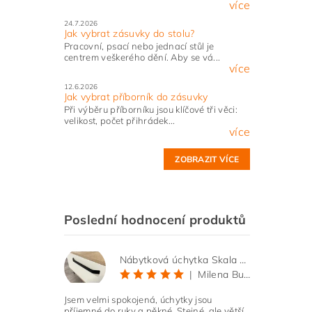
více
24.7.2026
Jak vybrat zásuvky do stolu?
Pracovní, psací nebo jednací stůl je
centrem veškerého dění. Aby se vá...
více
12.6.2026
Jak vybrat příborník do zásuvky
Při výběru příborníku jsou klíčové tři věci:
velikost, počet přihrádek...
více
ZOBRAZIT VÍCE
Poslední hodnocení produktů
Nábytková úchytka Skala černá matná
|
Milena Bučková
Jsem velmi spokojená, úchytky jsou
příjemné do ruky a pěkné. Stejné, ale větší