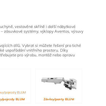
chyně, vestavěné skříně i další nábytkové
 – zásuvkové systémy, výklopy Aventos, výsuvy
jících dílů. Vybrat si můžete řešení pro tiché
ké uspořádání vnitřního prostoru. Díky
potřebujete pro výrobu, montáž nebo opravu
y/pojezdy BLUM
Závěsy/panty BLUM