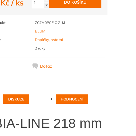
 Kč
/ ks
uktu
ZC7A0P0F OG-M
BLUM
e
Doplňky, ostatní
2 roky
k
Dotaz
DISKUZE
HODNOCENÍ
IA-LINE 218 mm