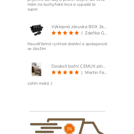
mám na kuchyňské lince a vypadá to
super.
Výklopná zásuvka BOX 3x 230V s 3m kabelem - černá
|
Zdeňka Gold
Neuvěřitelná rychlost dodání a spokojenost
se zbožím
Dvojkoš boční CEMUX plné dno 3D, s tlumením antracit 200 mm
|
Martin Faltus
zatím maká :)