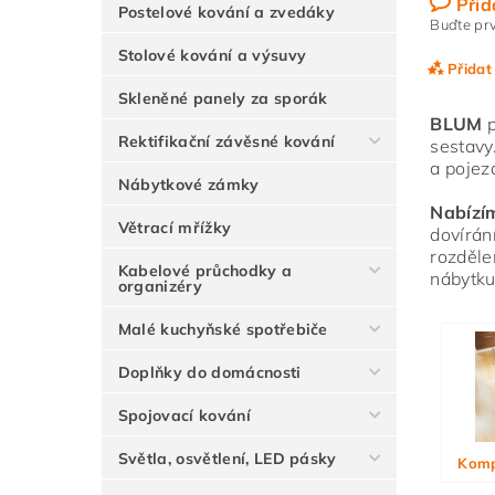
Přid
Postelové kování a zvedáky
Buďte prv
Stolové kování a výsuvy
Přidat
Skleněné panely za sporák
BLUM
p
Rektifikační závěsné kování
sestavy
a pojez
Nábytkové zámky
Nabízí
Větrací mřížky
dovírán
rozděle
Kabelové průchodky a
nábytku
organizéry
Malé kuchyňské spotřebiče
Vlože
Doplňky do domácnosti
Spojovací kování
Světla, osvětlení, LED pásky
Komp