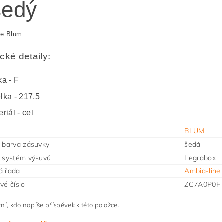
šedý
ce Blum
cké detaily:
ka - F
lka - 217,5
riál - cel
BLUM
 barva zásuvky
šedá
 systém výsuvů
Legrabox
á řada
Ambia-line
vé číslo
ZC7A0P0F
ní, kdo napíše příspěvek k této položce.