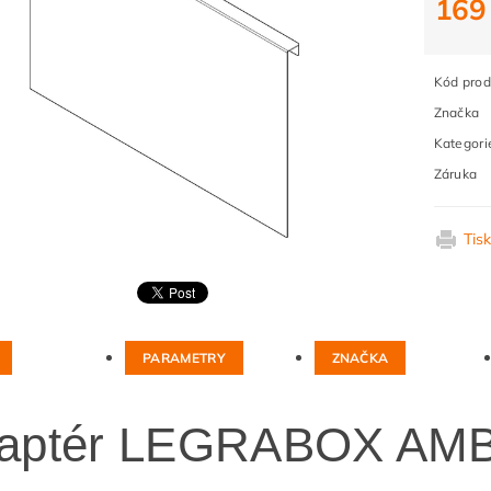
169
Kód prod
Značka
Kategori
Záruka
Tis
PARAMETRY
ZNAČKA
aptér LEGRABOX AMB