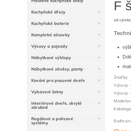
Plastové kuchyňské sokly
F 
Kuchyňské dřezy
od výrob
Kuchyňské baterie
Techni
Kompletní zásuvky
Výsuvy a pojezdy
výš
Ddé
Nábytkové výklopy
mate
Nábytkové závěsy, panty
Značky
Kování pro posuvné dveře
Výsuvy -
Vybavení šatny
Výsuvy -
Modelov
Interiérové dveře, skryté
zárubně
Katalogo
Regálové a policové
Buďte prv
systémy