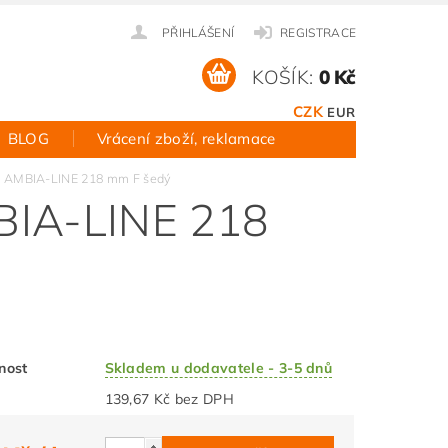
PŘIHLÁŠENÍ
REGISTRACE
KOŠÍK:
0 Kč
CZK
EUR
BLOG
Vrácení zboží, reklamace
 AMBIA-LINE 218 mm F šedý
IA-LINE 218
nost
Skladem u dodavatele - 3-5 dnů
139,67 Kč bez DPH