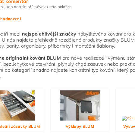
at komentář
ní, kdo napíše příspěvek k této položce.
 hodnocení
atří mezi
nejspolehlivější značky
nábytkového kování pro ku
. U nás najdete přehledně rozdělené produkty značky BLUM
dy, panty, organizéry, příborníky i montážní šablony.
me originální kování BLUM
pro nové realizace i výměnu stáva
í, bezúchytkové otevírání, plynulý chod zásuvek nebo praktic
ní do kategorií snadno najdete konkrétní typ kování, který 
.
ním hodnocení souhlasíte s
podmínkami ochrany osobních údajů
letní zásuvky BLUM
Výklopy BLUM
Výsuv