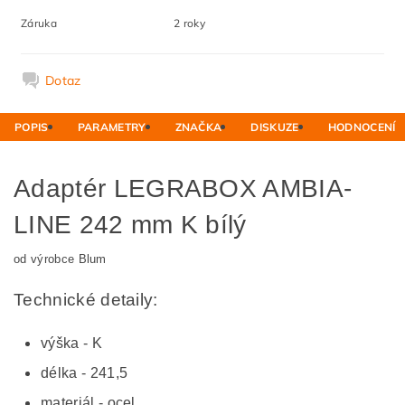
Záruka
2 roky
Dotaz
POPIS
PARAMETRY
ZNAČKA
DISKUZE
HODNOCENÍ
Adaptér LEGRABOX AMBIA-
LINE 242 mm K bílý
od výrobce Blum
Technické detaily:
výška - K
délka - 241,5
materiál - ocel