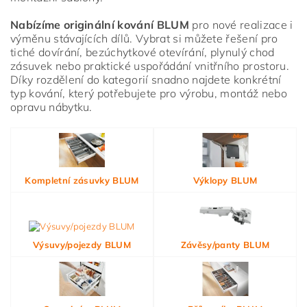
Nabízíme originální kování BLUM
pro nové realizace i
výměnu stávajících dílů. Vybrat si můžete řešení pro
tiché dovírání, bezúchytkové otevírání, plynulý chod
zásuvek nebo praktické uspořádání vnitřního prostoru.
Díky rozdělení do kategorií snadno najdete konkrétní
typ kování, který potřebujete pro výrobu, montáž nebo
opravu nábytku.
Vložením hodnocení souhlasíte s
podmínkami ochrany
osobních údajů
Kompletní zásuvky BLUM
Výklopy BLUM
Výsuvy/pojezdy BLUM
Závěsy/panty BLUM