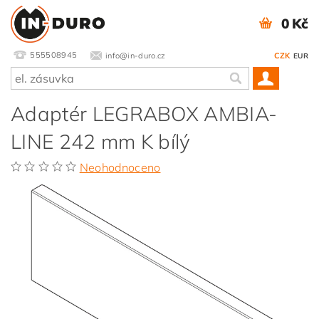
0 Kč
555508945
info@in-duro.cz
CZK
EUR
Adaptér LEGRABOX AMBIA-
LINE 242 mm K bílý
Neohodnoceno