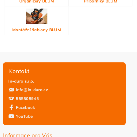
Organizéry BLUM
Příborníky BLUM
Montážní šablony BLUM
Kontakt
In-duro s.r.o.
info
@
in-duro.cz
555508945
Facebook
YouTube
Informace pro Vás