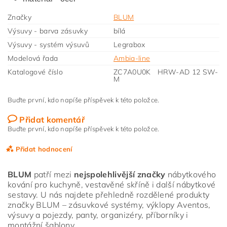
Značky
BLUM
Výsuvy - barva zásuvky
bílá
Výsuvy - systém výsuvů
Legrabox
Modelová řada
Ambia-line
Katalogové číslo
ZC7A0U0K HRW-AD 12 SW-
M
Buďte první, kdo napíše příspěvek k této položce.
Přidat komentář
Buďte první, kdo napíše příspěvek k této položce.
Přidat hodnocení
BLUM
patří mezi
nejspolehlivější značky
nábytkového
kování pro kuchyně, vestavěné skříně i další nábytkové
sestavy. U nás najdete přehledně rozdělené produkty
značky BLUM – zásuvkové systémy, výklopy Aventos,
výsuvy a pojezdy, panty, organizéry, příborníky i
montážní šablony.