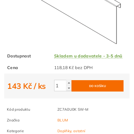
Dostupnost
Skladem u dodavatele - 3-5 dnů
Cena
118,18 Kč bez DPH
143 Kč
/ ks
Kód produktu
ZC7A0U0K SW-M
Značka
BLUM
Kategorie
Doplňky, ostatní