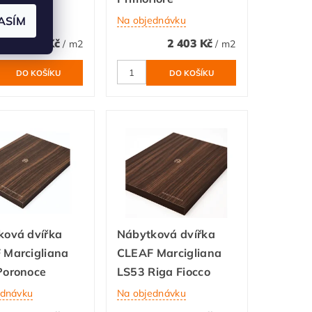
ASÍM
ednávku
Na objednávku
2 399 Kč
2 403 Kč
/ m2
/ m2
ková dvířka
Nábytková dvířka
 Marcigliana
CLEAF Marcigliana
Poronoce
LS53 Riga Fiocco
ednávku
Na objednávku