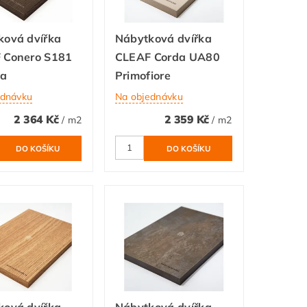
ková dvířka
Nábytková dvířka
 Conero S181
CLEAF Corda UA80
ia
Primofiore
ednávku
Na objednávku
2 364 Kč
2 359 Kč
/ m2
/ m2
ková dvířka
Nábytková dvířka