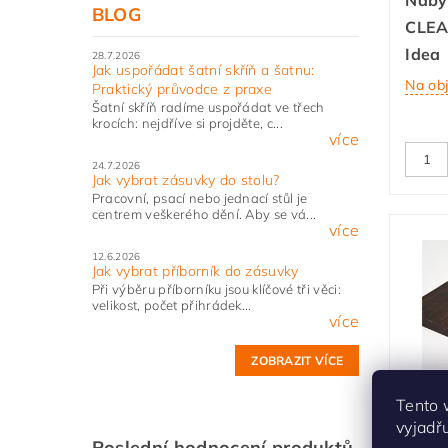
BLOG
CLEA
Idea
28.7.2026
Jak uspořádat šatní skříň a šatnu:
Na ob
Praktický průvodce z praxe
Šatní skříň radíme uspořádat ve třech
krocích: nejdříve si projděte, c...
více
24.7.2026
Jak vybrat zásuvky do stolu?
Pracovní, psací nebo jednací stůl je
centrem veškerého dění. Aby se vá...
více
12.6.2026
Jak vybrat příborník do zásuvky
Při výběru příborníku jsou klíčové tři věci:
velikost, počet přihrádek...
více
ZOBRAZIT VÍCE
Náby
Tento 
CLEAF
vyjadř
Poslední hodnocení produktů
LR29