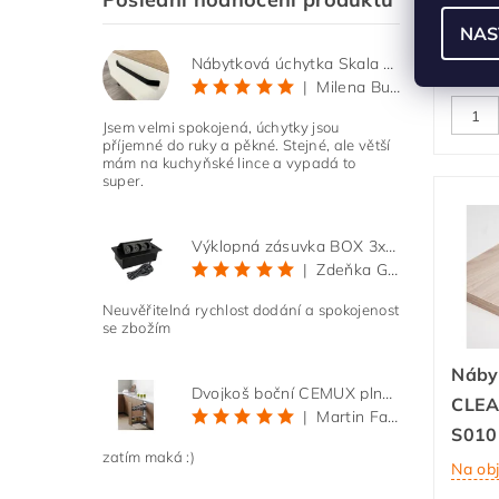
NAS
Na ob
Nábytková úchytka Skala černá matná
|
Milena Bučková
Jsem velmi spokojená, úchytky jsou
příjemné do ruky a pěkné. Stejné, ale větší
mám na kuchyňské lince a vypadá to
super.
Výklopná zásuvka BOX 3x 230V s 3m kabelem - černá
|
Zdeňka Gold
Neuvěřitelná rychlost dodání a spokojenost
se zbožím
Náby
Dvojkoš boční CEMUX plné dno 3D, s tlumením antracit 200 mm
CLEA
|
Martin Faltus
S010
zatím maká :)
Na ob