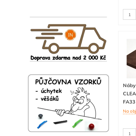
Náby
CLEA
FA33 
Na ob