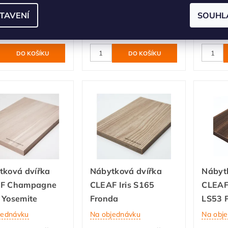
TAVENÍ
SOUHL
jednávku
Na objednávku
Na obj
2 825 Kč
2 493 Kč
/ m2
/ m2
tková dvířka
Nábytková dvířka
Nábyt
F Champagne
CLEAF Iris S165
CLEAF
 Yosemite
Fronda
LS53 
jednávku
Na objednávku
Na obj