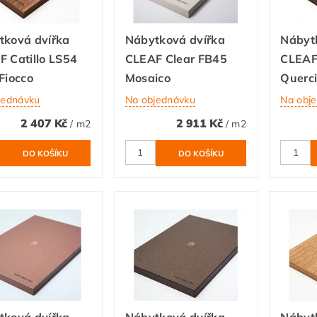
tková dvířka
Nábytková dvířka
Nábyt
 Catillo LS54
CLEAF Clear FB45
CLEAF
Fiocco
Mosaico
Querc
jednávku
Na objednávku
Na obj
2 407 Kč
2 911 Kč
/ m2
/ m2
tková dvířka
Nábytková dvířka
Nábyt