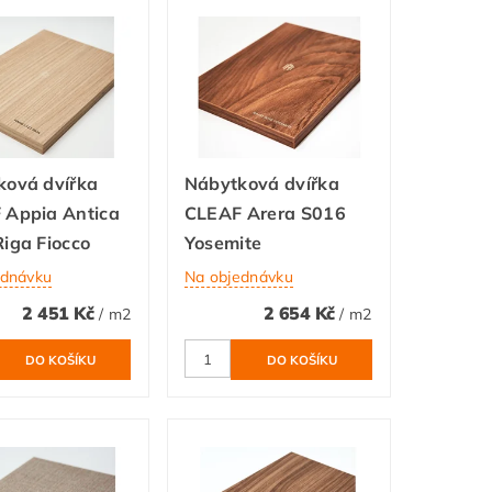
ková dvířka
Nábytková dvířka
 Appia Antica
CLEAF Arera S016
iga Fiocco
Yosemite
ednávku
Na objednávku
2 451 Kč
2 654 Kč
/ m2
/ m2