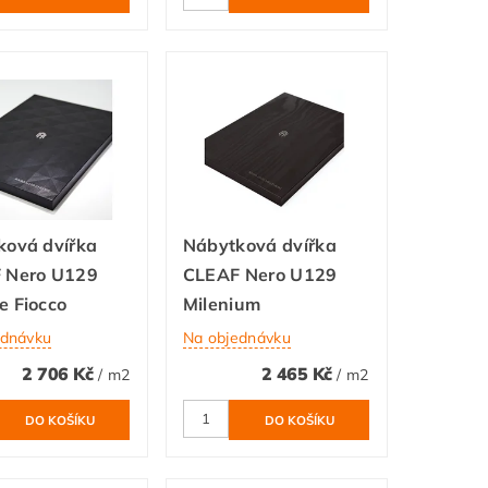
ková dvířka
Nábytková dvířka
 Nero U129
CLEAF Nero U129
e Fiocco
Milenium
ednávku
Na objednávku
2 706 Kč
2 465 Kč
/ m2
/ m2