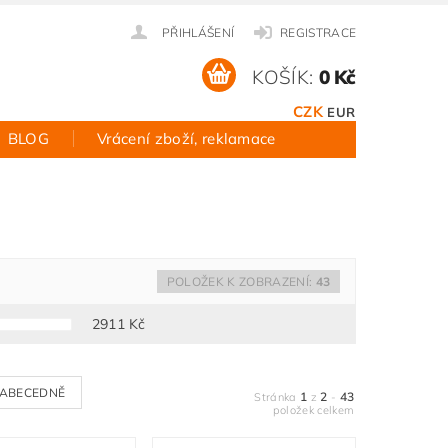
PŘIHLÁŠENÍ
REGISTRACE
KOŠÍK:
0 Kč
CZK
EUR
BLOG
Vrácení zboží, reklamace
POLOŽEK K ZOBRAZENÍ:
43
2911
Kč
ABECEDNĚ
1
2
43
Stránka
z
-
položek celkem