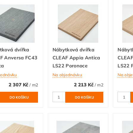
tková dvířka
Nábytková dvířka
Nábyt
F Anversa FC43
CLEAF Appia Antica
CLEAF
ca
LS22 Poronoce
LS22 R
jednávku
Na objednávku
Na obj
2 307 Kč
2 213 Kč
/ m2
/ m2