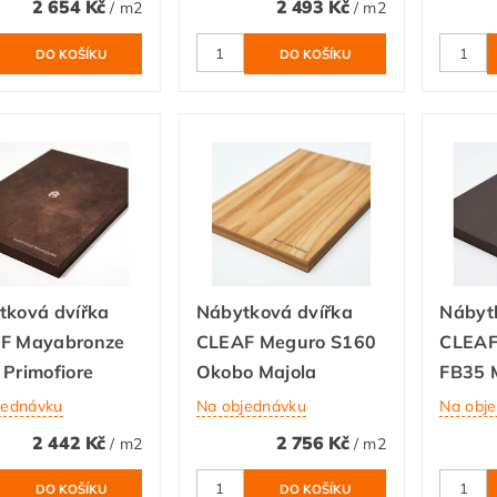
2 654 Kč
2 493 Kč
/ m2
/ m2
tková dvířka
Nábytková dvířka
Nábyt
F Mayabronze
CLEAF Meguro S160
CLEAF 
Primofiore
Okobo Majola
FB35 
jednávku
Na objednávku
Na obj
2 442 Kč
2 756 Kč
/ m2
/ m2