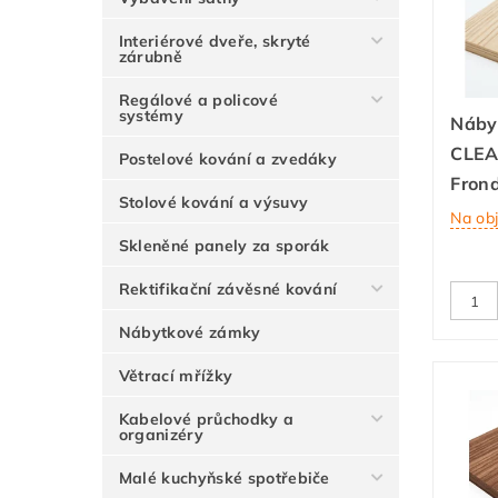
Interiérové dveře, skryté
zárubně
Regálové a policové
systémy
Náby
CLEA
Postelové kování a zvedáky
Fron
Stolové kování a výsuvy
Na ob
Skleněné panely za sporák
Rektifikační závěsné kování
Nábytkové zámky
Větrací mřížky
Kabelové průchodky a
organizéry
Malé kuchyňské spotřebiče