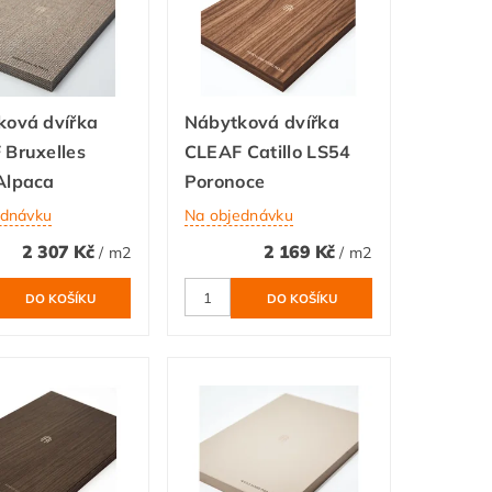
ková dvířka
Nábytková dvířka
 Bruxelles
CLEAF Catillo LS54
Alpaca
Poronoce
ednávku
Na objednávku
2 307 Kč
2 169 Kč
/ m2
/ m2