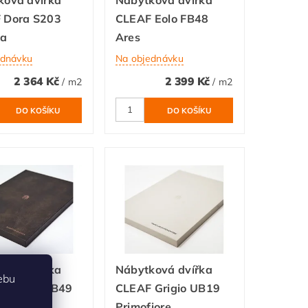
 Dora S203
CLEAF Eolo FB48
ia
Ares
ednávku
Na objednávku
2 364 Kč
2 399 Kč
/ m2
/ m2
ková dvířka
Nábytková dvířka
ebu
 Glauco FB49
CLEAF Grigio UB19
Primofiore