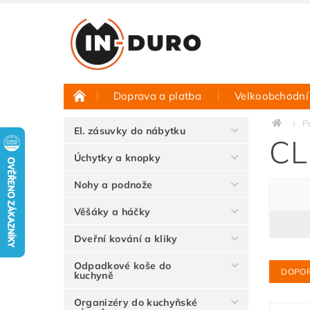
Doprava a platba
Velkoobchodní
Půjčovna vzorků
Hodnocení obchodu
P
El. zásuvky do nábytku
CL
Úchytky a knopky
Nohy a podnože
Věšáky a háčky
Dveřní kování a kliky
Odpadkové koše do
DOPO
kuchyně
Organizéry do kuchyňské