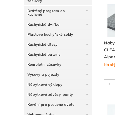
zásuvky
Drátěný program do
kuchyně
Kuchyňská dvířka
Plastové kuchyňské sokly
Náby
Kuchyňské dřezy
CLEA
Kuchyňské baterie
Alpa
Kompletní zásuvky
Na ob
Výsuvy a pojezdy
Nábytkové výklopy
Nábytkové závěsy, panty
Kování pro posuvné dveře
Vybavení šatny