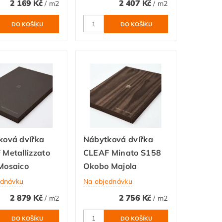
2 169 Kč
2 407 Kč
/ m2
/ m2
ková dvířka
Nábytková dvířka
Metallizzato
CLEAF Minato S158
Mosaico
Okobo Majola
ednávku
Na objednávku
2 879 Kč
2 756 Kč
/ m2
/ m2