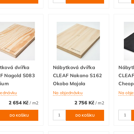
tková dvířka
Nábytková dvířka
Nábyt
F Nagold S083
CLEAF Nakano S162
CLEAF
nium
Okobo Majola
Cheop
jednávku
Na objednávku
Na obj
2 654 Kč
2 756 Kč
/ m2
/ m2