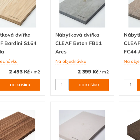
tková dvířka
Nábytková dvířka
Nábyt
F Bardini S164
CLEAF Beton FB11
CLEAF
da
Ares
FC44 
jednávku
Na objednávku
Na obj
2 493 Kč
2 399 Kč
/ m2
/ m2