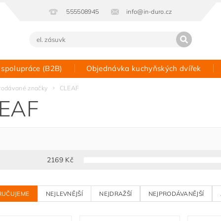
555508945
info@in-duro.cz
 spolupráce (B2B)
Objednávka kuchyňských dvířek
Kontakt
rodávané značky
CLEAF
EAF
2169
Kč
RUČUJEME
NEJLEVNĚJŠÍ
NEJDRAŽŠÍ
NEJPRODÁVANĚJŠÍ