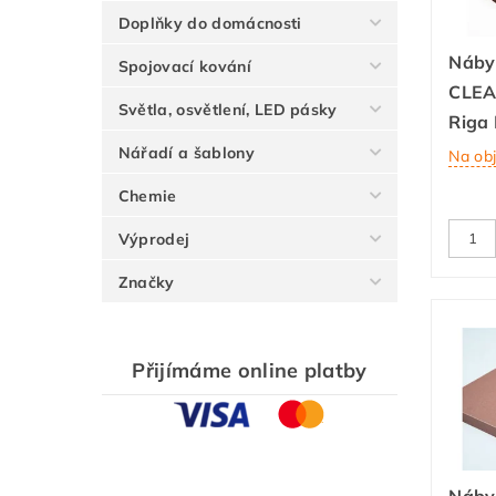
Doplňky do domácnosti
Náby
Spojovací kování
CLEAF
Světla, osvětlení, LED pásky
Riga 
Nářadí a šablony
Na ob
Chemie
Výprodej
Značky
Přijímáme online platby
Náby