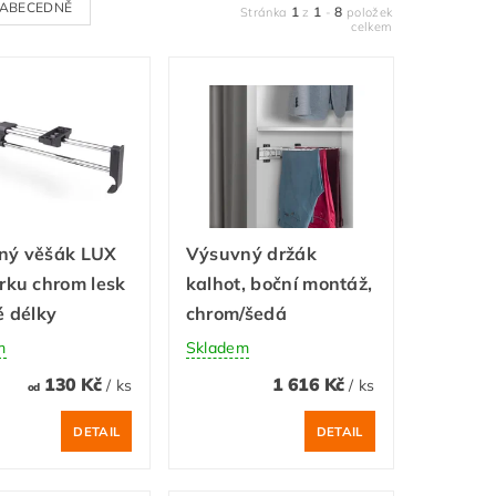
ABECEDNĚ
1
1
8
Stránka
z
-
položek
celkem
ný věšák LUX
Výsuvný držák
rku chrom lesk
kalhot, boční montáž,
é délky
chrom/šedá
m
Skladem
130 Kč
1 616 Kč
/ ks
/ ks
od
DETAIL
DETAIL