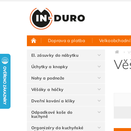
Doprava a platba
Velkoobchodní
Půjčovna vzorků
Hodnocení obchodu
V
El. zásuvky do nábytku
Vě
Úchytky a knopky
Nohy a podnože
Věšáky a háčky
Dveřní kování a kliky
Odpadkové koše do
kuchyně
Organizéry do kuchyňské