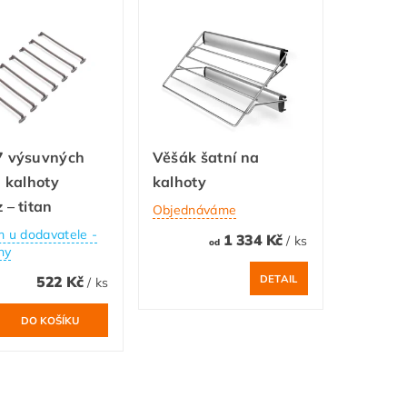
7 výsuvných
Věšák šatní na
a kalhoty
kalhoty
 – titan
Objednáváme
 u dodavatele -
1 334 Kč
/ ks
od
ny
DETAIL
522 Kč
/ ks