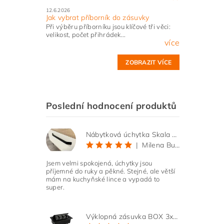
12.6.2026
Jak vybrat příborník do zásuvky
Při výběru příborníku jsou klíčové tři věci:
velikost, počet přihrádek...
více
ZOBRAZIT VÍCE
Poslední hodnocení produktů
Nábytková úchytka Skala černá matná
|
Milena Bučková
Jsem velmi spokojená, úchytky jsou
příjemné do ruky a pěkné. Stejné, ale větší
mám na kuchyňské lince a vypadá to
super.
Výklopná zásuvka BOX 3x 230V s 3m kabelem - černá