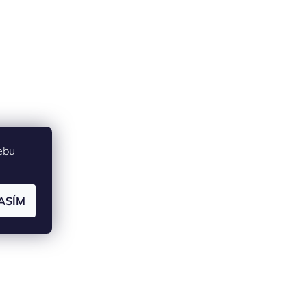
ebu
ASÍM