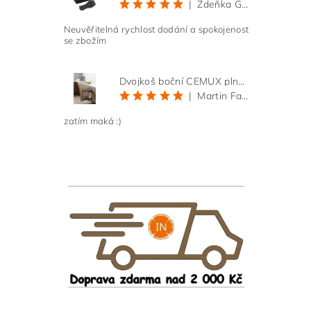
|
Zdeňka Gold
Neuvěřitelná rychlost dodání a spokojenost
se zbožím
Dvojkoš boční CEMUX plné dno 3D, s tlumením antracit 200 mm
|
Martin Faltus
zatím maká :)