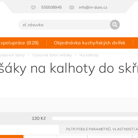
555508945
info@in-duro.cz
 spolupráce (B2B)
Objednávka kuchyňských dvířek
Kontakt
ybavení šatny
Výsuvné šatní věšáky
Na kalhoty
šáky na kalhoty do skř
130
Kč
FILTR PODLE PARAMETRŮ, VLASTNOSTÍ