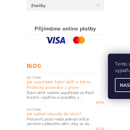
Značky
Přijímáme online platby
Tento 
BLOG
vyjadř
28.7.2026
Jak uspořádat šatní skříň a šatnu:
NAS
Praktický průvodce z praxe
Šatní skříň radíme uspořádat ve třech
krocích: nejdříve si projděte, c...
více
24.7.2026
Jak vybrat zásuvky do stolu?
Pracovní, psací nebo jednací stůl je
centrem veškerého dění. Aby se vá...
více