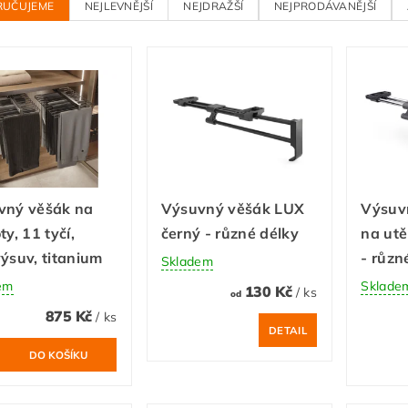
RUČUJEME
NEJLEVNĚJŠÍ
NEJDRAŽŠÍ
NEJPRODÁVANĚJŠÍ
vný věšák na
Výsuvný věšák LUX
Výsuv
ty, 11 tyčí,
černý - různé délky
na utě
ýsuv, titanium
- různ
Skladem
em
Sklade
130 Kč
/ ks
od
875 Kč
/ ks
DETAIL