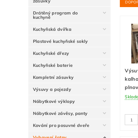
zásuvky
DOPO
Drátěný program do
kuchyně
Kuchyňská dvířka
Plastové kuchyňské sokly
Kuchyňské dřezy
Kuchyňské baterie
Výsu
Kompletní zásuvky
kalho
plnov
Výsuvy a pojezdy
Sklad
Nábytkové výklopy
Nábytkové závěsy, panty
Kování pro posuvné dveře
Vybavení šatny