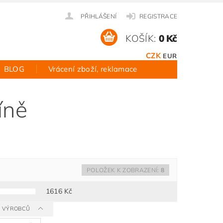
PŘIHLÁŠENÍ
REGISTRACE
KOŠÍK:
0 Kč
CZK
EUR
BLOG
Vrácení zboží, reklamace
íně
POLOŽEK K ZOBRAZENÍ:
8
1616
Kč
 A VÝROBCŮ