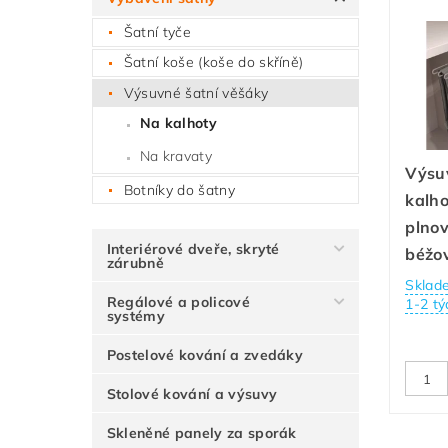
Šatní tyče
Šatní koše (koše do skříně)
Výsuvné šatní věšáky
Na kalhoty
Na kravaty
Výsu
Botníky do šatny
kalho
plnov
Interiérové dveře, skryté
béžo
zárubně
Sklad
Regálové a policové
1-2 tý
systémy
Postelové kování a zvedáky
Stolové kování a výsuvy
Skleněné panely za sporák