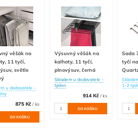
vný věšák na
Výsuvný věšák na
Sada 
ty, 11 tyčí,
kalhoty, 11 tyčí,
tyčí n
ýsuv, světle
plnovýsuv, černá
Quartz
vý
Skladem u dodavatele -
Skladem
týden
1-2 týd
em u dodavatele -
dny
914 Kč
/ ks
875 Kč
/ ks