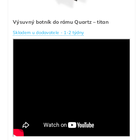
Výsuvný botník do rámu Quartz – titan
Skladem u dodavatele - 1-2 týdny