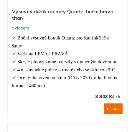
Výsuvný držák na boty Quartz, boční barva
titan
Skladem
✔
Boční výsuvný botník Quartz pro šatní skříně a
šatny
✔
Varianta LEVÁ i PRAVÁ
✔
Skryté plnovýsuvné pojezdy s tlumeným dovřením
✔
4 nastavitelné police – rovně nebo se sklonem 90°
✔
Ocel v titanovém odstínu (RAL 7039), min. hloubka
korpusu 460 mm
3 843 Kč
/ ks
DETAIL