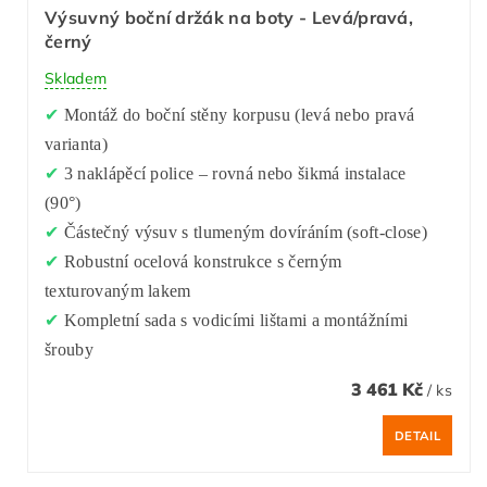
Výsuvný boční držák na boty - Levá/pravá,
černý
Skladem
✔
Montáž do boční stěny korpusu (levá nebo pravá
varianta)
✔
3 naklápěcí police – rovná nebo šikmá instalace
(90°)
✔
Částečný výsuv s tlumeným dovíráním (soft-close)
✔
Robustní ocelová konstrukce s černým
texturovaným lakem
✔
Kompletní sada s vodicími lištami a montážními
šrouby
3 461 Kč
/ ks
DETAIL