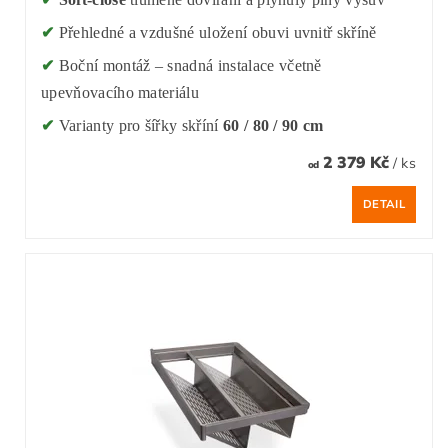
✔
Přehledné a vzdušné uložení obuvi uvnitř skříně
✔
Boční montáž – snadná instalace včetně
upevňovacího materiálu
✔
Varianty pro šířky skříní
60 / 80 / 90 cm
2 379 Kč
/ ks
od
DETAIL