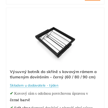
Výsuvný botník do skříně s kovovým rámem a
tlumeným dovíráním – černý (60 / 80 / 90 cm)
Skladem u dodavatele - týden
✔
Kovový rám s odolnou povrchovou úpravou v
černé barvě
✔
Soft-close
tlumené dovírání a plynulý plný výsuv