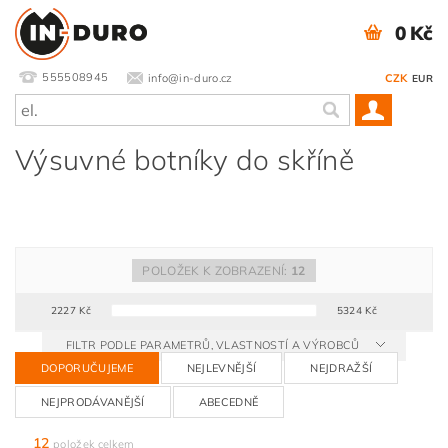
0 Kč
555508945
info@in-duro.cz
CZK
EUR
Výsuvné botníky do skříně
POLOŽEK K ZOBRAZENÍ:
12
2227
Kč
5324
Kč
FILTR PODLE PARAMETRŮ, VLASTNOSTÍ A VÝROBCŮ
DOPORUČUJEME
NEJLEVNĚJŠÍ
NEJDRAŽŠÍ
NEJPRODÁVANĚJŠÍ
ABECEDNĚ
12
položek celkem