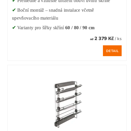
✔
Přehledné a vzdušné uložení obuvi uvnitř skříně
✔
Boční montáž – snadná instalace včetně
upevňovacího materiálu
✔
Varianty pro šířky skříní
60 / 80 / 90 cm
2 379 Kč
/ ks
od
DETAIL