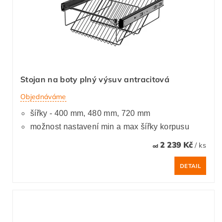
Stojan na boty plný výsuv antracitová
Objednáváme
šířky - 400 mm, 480 mm, 720 mm
možnost nastavení min a max šířky korpusu
2 239 Kč
/ ks
od
DETAIL