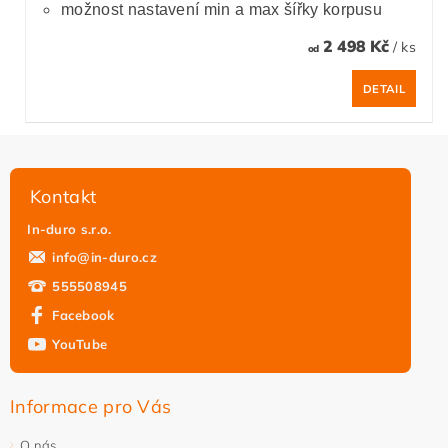
možnost nastavení min a max šířky korpusu
2 498 Kč
/ ks
od
DETAIL
Kontakt
In-duro s.r.o.
info
@
in-duro.cz
555508945
Facebook
YouTube
Informace pro Vás
O nás