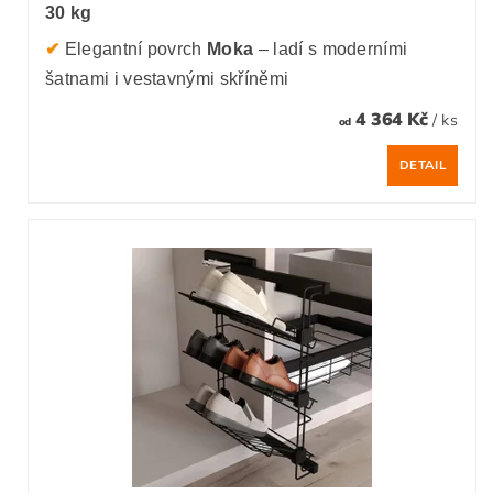
30 kg
✔
Elegantní povrch
Moka
– ladí s moderními
šatnami i vestavnými skříněmi
4 364 Kč
/ ks
od
DETAIL