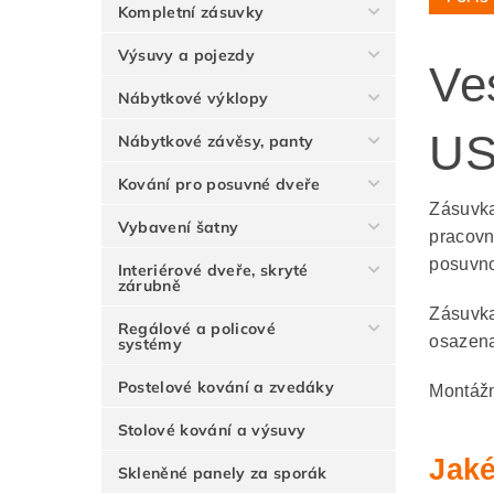
Kompletní zásuvky
Výsuvy a pojezdy
Ve
Nábytkové výklopy
US
Nábytkové závěsy, panty
Kování pro posuvné dveře
Zásuvka
Vybavení šatny
pracovn
posuvno
Interiérové dveře, skryté
zárubně
Zásuvka
Regálové a policové
osazena
systémy
Postelové kování a zvedáky
Montážn
Stolové kování a výsuvy
Jaké
Skleněné panely za sporák