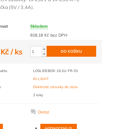
čka (5V / 3,4A).
nost
Skladem
818,18 Kč bez DPH
 Kč
/ ks
uktu
LOSLIDEBOX-1G1U-FR-01
IN-LIGHT
e
Elektrické zásuvky do stolu
2 roky
k
Dotaz
HODNOCENÍ (2)