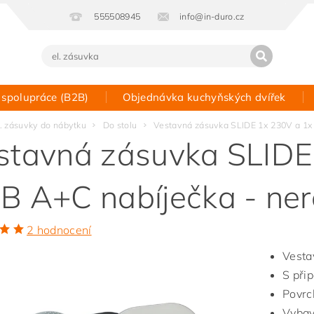
555508945
info@in-duro.cz
 spolupráce (B2B)
Objednávka kuchyňských dvířek
Kontakt
l. zásuvky do nábytku
Do stolu
Vestavná zásuvka SLIDE 1x 230V a 1x
stavná zásuvka SLIDE
B A+C nabíječka - ner
2 hodnocení
Vesta
S při
Povrc
Vybav