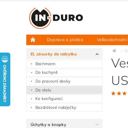
Doprava a platba
Velkoobchodní
Půjčovna vzorků
Hodnocení obchodu
E
El. zásuvky do nábytku
Ve
Bachmann
Do kuchyně
US
Do pracovní desky
Do stolu
Ke konfiguraci
Bezdrátové nabíječky
Úchytky a knopky