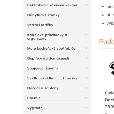
Rektifikační závěsné kování
mod
Nábytkové zámky
při
vyb
Větrací mřížky
Kabelové průchodky a
organizéry
Podo
Malé kuchyňské spotřebiče
Doplňky do domácnosti
Spojovací kování
Světla, osvětlení, LED pásky
Nářadí a šablony
Elek
Chemie
Bac
230
Výprodej