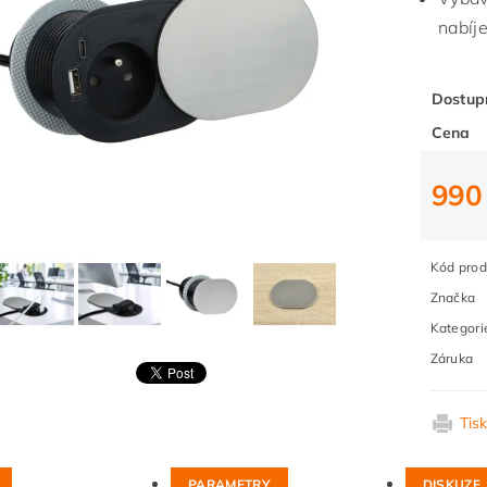
nabíje
Dostup
Cena
990
Kód prod
Značka
Kategori
Záruka
Tis
PARAMETRY
DISKUZE