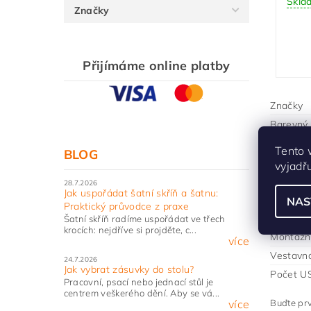
Skla
Značky
Přijímáme online platby
Značky
Barevný 
Způsob o
Tento 
BLOG
Způsob m
vyjadř
Vybavení
28.7.2026
Jak uspořádat šatní skříň a šatnu:
Typologi
NAS
Praktický průvodce z praxe
Počet 2
Šatní skříň radíme uspořádat ve třech
krocích: nejdříve si projděte, c...
Montážní
více
Vestavná
24.7.2026
Jak vybrat zásuvky do stolu?
Počet US
Pracovní, psací nebo jednací stůl je
centrem veškerého dění. Aby se vá...
více
Buďte prv