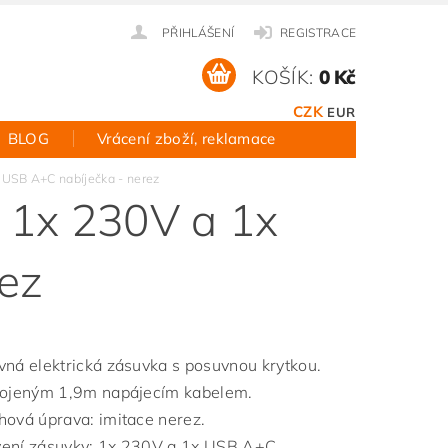
PŘIHLÁŠENÍ
REGISTRACE
KOŠÍK:
0 Kč
CZK
EUR
BLOG
Vrácení zboží, reklamace
 USB A+C nabíječka - nerez
 1x 230V a 1x
ez
vná elektrická zásuvka s posuvnou krytkou.
pojeným 1,9m napájecím kabelem.
hová úprava: imitace nerez.
ení zásuvky: 1x 230V a 1x USB A+C