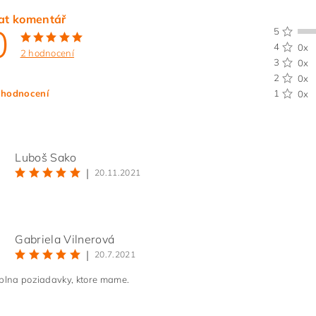
at komentář
0
5
4
0x
2 hodnocení
3
0x
2
0x
 hodnocení
1
0x
Luboš Sako
|
20.11.2021
Gabriela Vilnerová
|
20.7.2021
ním hodnocení souhlasíte s
podmínkami ochrany osobních údajů
splna poziadavky, ktore mame.