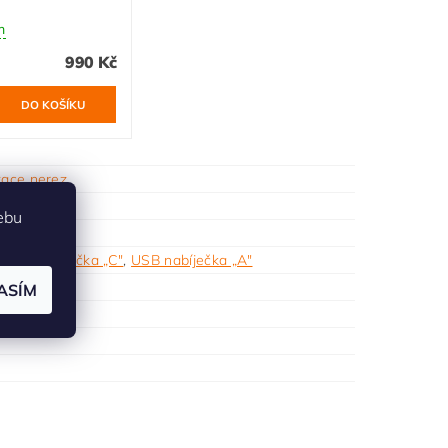
m
990 Kč
tace nerez
krytu
ebu
,
USB nabíječka „C"
,
USB nabíječka „A"
 USB
ASÍM