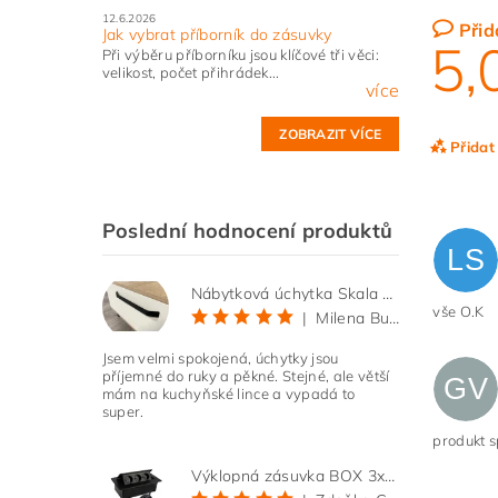
12.6.2026
Přid
Jak vybrat příborník do zásuvky
5,
Při výběru příborníku jsou klíčové tři věci:
velikost, počet přihrádek...
více
ZOBRAZIT VÍCE
Přidat
Poslední hodnocení produktů
LS
Nábytková úchytka Skala černá matná
vše O.K
|
Milena Bučková
Jsem velmi spokojená, úchytky jsou
příjemné do ruky a pěkné. Stejné, ale větší
GV
mám na kuchyňské lince a vypadá to
super.
Vlože
produkt 
Výklopná zásuvka BOX 3x 230V s 3m kabelem - černá