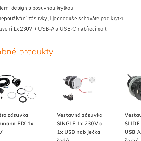
erní design s posuvnou krytkou
 nepoužívání zásuvky ji jednoduše schováte pod krytku
avení 1x 230V + USB-A a USB-C nabíjecí port
bné produkty
tro zásuvka
Vestavná zásuvka
Vesta
hmann PIX 1x
SINGLE 1x 230V a
SLIDE
V
1x USB nabíječka
USB A
šedá
černá