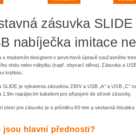
stavná zásuvka SLIDE 
B nabíječka imitace ne
 s moderním designem v povrchové úpravě současného trend
ího stolu nebo nábytku (např. obyvací stěna). Zásuvka a USB
u krytkou.
 SLIDE je vybavena zásuvkou 230V a USB „A“ a USB „C“ nabí
 1,9m napájecím kabelem pro připojení do síťové zásuvky.
í otvor pro zásuvku je o průměru 60 mm a vestavná hloubka
 jsou hlavní přednosti?