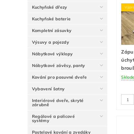
Kuchyňské dřezy
Výpr
Kuchyňské baterie
Kompletní zásuvky
Výsuvy a pojezdy
Zápu
Nábytkové výklopy
úchy
Nábytkové závěsy, panty
brou
Kování pro posuvné dveře
Sklad
Vybavení šatny
Interiérové dveře, skryté
zárubně
Regálové a policové
systémy
Postelové kování a zvedáky