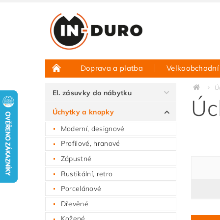
Doprava a platba
Velkoobchodní
Půjčovna vzorků
Hodnocení obchodu
Ú
El. zásuvky do nábytku
Úc
Úchytky a knopky
Moderní, designové
Profilové, hranové
Zápustné
Rustikální, retro
Porcelánové
Dřevěné
Kožené