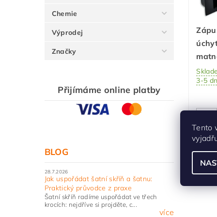
Chemie
Zápu
Výprodej
úchy
Značky
matn
Sklad
3-5 d
Přijímáme online platby
Tento 
vyjadř
BLOG
NAS
28.7.2026
Jak uspořádat šatní skříň a šatnu:
Praktický průvodce z praxe
Šatní skříň radíme uspořádat ve třech
krocích: nejdříve si projděte, c...
více