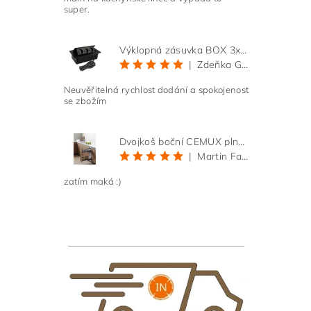
super.
Výklopná zásuvka BOX 3x 230V s 3m kabelem - černá
|
Zdeňka Gold
Neuvěřitelná rychlost dodání a spokojenost
se zbožím
Dvojkoš boční CEMUX plné dno 3D, s tlumením antracit 200 mm
|
Martin Faltus
zatím maká :)