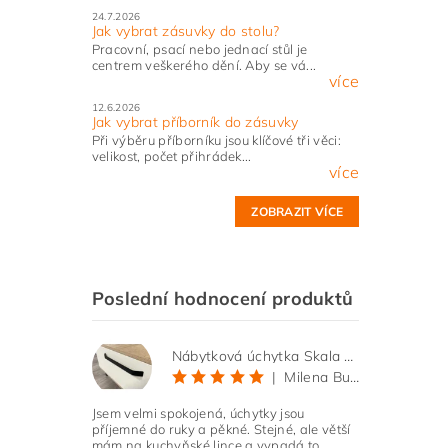
24.7.2026
Jak vybrat zásuvky do stolu?
Pracovní, psací nebo jednací stůl je
centrem veškerého dění. Aby se vá...
více
12.6.2026
Jak vybrat příborník do zásuvky
Při výběru příborníku jsou klíčové tři věci:
velikost, počet přihrádek...
více
ZOBRAZIT VÍCE
Poslední hodnocení produktů
Nábytková úchytka Skala černá matná
|
Milena Bučková
Jsem velmi spokojená, úchytky jsou
příjemné do ruky a pěkné. Stejné, ale větší
mám na kuchyňské lince a vypadá to