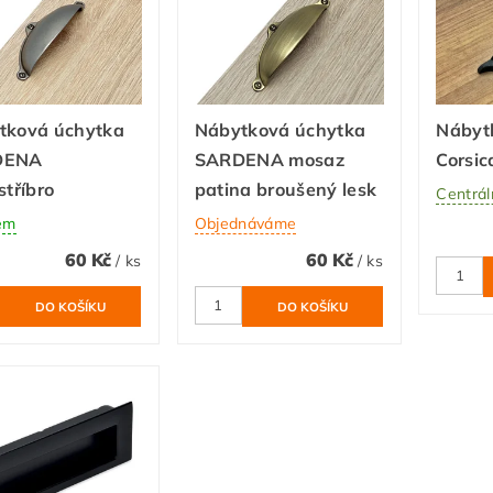
tková úchytka
Nábytková úchytka
Nábyt
DENA
SARDENA mosaz
Corsic
stříbro
patina broušený lesk
Centrál
em
Objednáváme
60 Kč
60 Kč
/ ks
/ ks