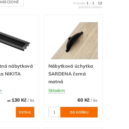
ABECEDNĚ
1
1
13
Stránka
z
-
položek celkem
tná nábytková
Nábytková úchytka
ka NIKITA
SARDENA černá
matná
m
Skladem
130 Kč
60 Kč
/ ks
/ ks
od
DETAIL