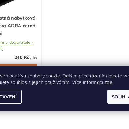
stná nábytková
tka ADRA černá
á
em u dodavatele -
nů
240 Kč
/ ks
web používá soubory cookie. Dalším procházením tohoto w
ujete souhlas s jejich používáním. Více informací
zde
.
TAVENÍ
SOUHL