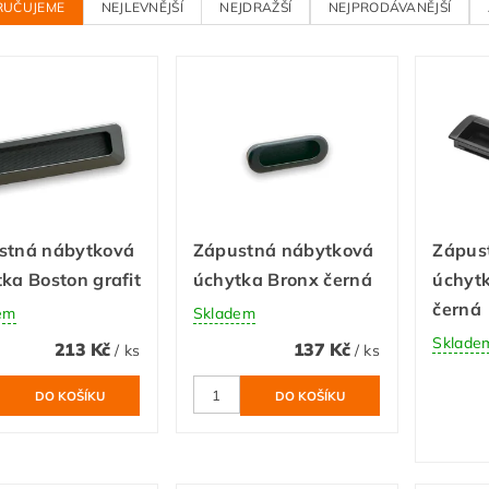
RUČUJEME
NEJLEVNĚJŠÍ
NEJDRAŽŠÍ
NEJPRODÁVANĚJŠÍ
stná nábytková
Zápustná nábytková
Zápus
ka Boston grafit
úchytka Bronx černá
úchyt
černá
em
Skladem
Sklade
213 Kč
137 Kč
/ ks
/ ks