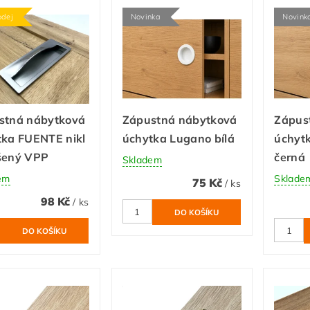
odej
Novinka
Novink
stná nábytková
Zápustná nábytková
Zápus
tka FUENTE nikl
úchytka Lugano bílá
úchyt
šený VPP
černá
Skladem
em
Sklade
75 Kč
/ ks
98 Kč
/ ks