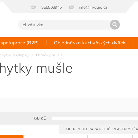
555508945
info@in-duro.cz
 spolupráce (B2B)
Objednávka kuchyňských dvířek
Kontakt
chytky a knopky
Úchytky mušle
hytky mušle
60
Kč
FILTR PODLE PARAMETRŮ, VLASTNOSTÍ