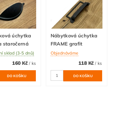
ková úchytka
Nábytková úchytka
a staročerná
FRAME grafit
ní sklad (3-5 dnů)
Objednáváme
160 Kč
118 Kč
/ ks
/ ks