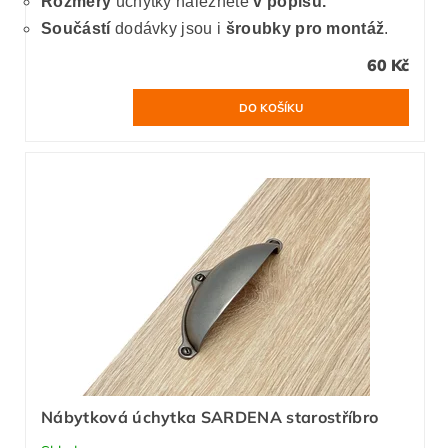
Rozměry
úchytky naleznete
v popisu.
Součástí
dodávky jsou i
šroubky pro montáž
.
60 Kč
Nábytková úchytka SARDENA starostříbro