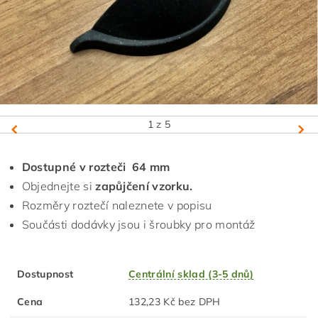
1
z 5
Dostupné v rozteči 64 mm
Objednejte si
zapůjčení vzorku.
Rozměry roztečí naleznete v popisu
Součásti dodávky jsou i šroubky pro montáž
Dostupnost
Centrální sklad (3-5 dnů)
Cena
132,23 Kč bez DPH