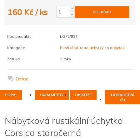
160 Kč
/ ks
Kód produktu
LO72/827
Kategorie
Rustikální, retro úchytky na nábytek
Záruka
2 roky
Dotaz
POPIS
PARAMETRY
DISKUZE
HODNOCENÍ
(2)
Nábytková rustikální úchytka
Corsica staročerná