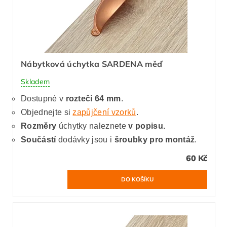
Nábytková úchytka SARDENA měď
Skladem
Dostupné v
rozteči 64 mm
.
Objednejte si
zapůjčení vzorků
.
Rozměry
úchytky naleznete
v popisu.
Součástí
dodávky jsou i
šroubky pro montáž
.
60 Kč