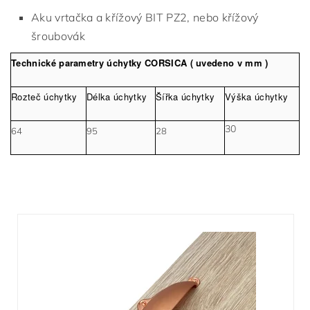
Aku vrtačka a křížový BIT PZ2, nebo křížový
šroubovák
Technické parametry úchytky CORSICA ( uvedeno v mm )
Rozteč úchytky
Délka úchytky
Šířka úchytky
Výška úchytky
30
64
95
28