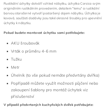
Rustikální úchytky dotváří vzhled nábytku, úchytka Corsica svým
originálním rustikálním provedením, detailem "lemu" a rustikální
barvou staročerné vytvoří postaršený dojem nábytku. Úchytka je
kovová, součásti dodávky jsou také okrasné šroubky pro upevnění
úchytky k nábytku.
Pokud budete montovat úchytku sami potřebujete:
AKU šroubovák
Vrták o průměru 4-6 mm
Tužku
Metr
Úhelník (to vše pokud nemáte předvrtány dvířka)
Popřípadě můžete využít možnosti půjčení nebo
zakoupení šablony pro montáž úchytek viz
přislušenství
V případě předvrtaných kuchyňských dvířek potřebujete: