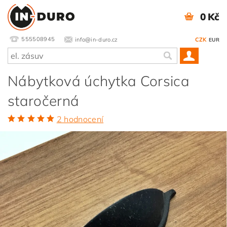
0 Kč
555508945
info@in-duro.cz
CZK
EUR
Nábytková úchytka Corsica
staročerná
2 hodnocení