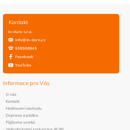
Kontakt
In-duro s.r.o.
info
@
in-duro.cz
555508945
Facebook
YouTube
Informace pro Vás
O nás
Kontakt
Hodnocení obchodu
Doprava a platba
Půjčovna vzorků
Velkoobchodní spolupráce (B2B)