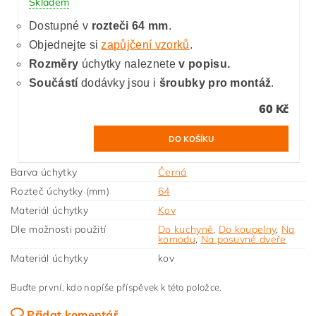
Skladem
Dostupné v
rozteči 64 mm
.
Objednejte si
zapůjčení vzorků
.
Rozměry
úchytky naleznete
v popisu.
Součástí
dodávky jsou i
šroubky pro montáž
.
60 Kč
Barva úchytky
Černá
Rozteč úchytky (mm)
64
Materiál úchytky
Kov
Dle možnosti použití
Do kuchyně
,
Do koupelny
,
Na
komodu
,
Na posuvné dveře
Materiál úchytky
kov
Buďte první, kdo napíše příspěvek k této položce.
Přidat komentář