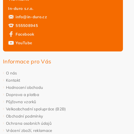
In-duro s.r.o.
info
@
in-duro.cz
555508945
Facebook
YouTube
Vložením hodnocení souhlasíte s
podmínkami ochrany
osobních údajů
Informace pro Vás
O nás
Kontakt
Hodnocení obchodu
Doprava a platba
Půjčovna vzorků
Velkoobchodní spolupráce (B2B)
Obchodní podmínky
Ochrana osobních údajů
Vrácení zboží, reklamace