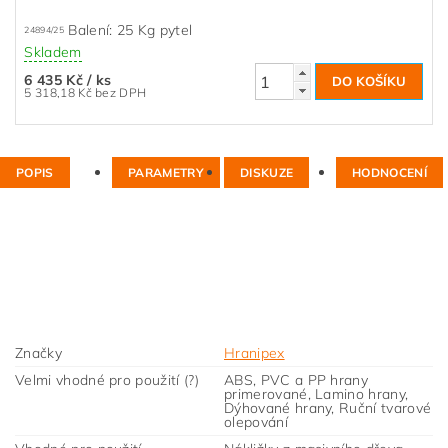
Balení: 25 Kg pytel
24894/25
Skladem
6 435 Kč
/ ks
5 318,18 Kč bez DPH
POPIS
PARAMETRY
DISKUZE
HODNOCENÍ
Značky
Hranipex
Velmi vhodné pro použití (?)
ABS, PVC a PP hrany
primerované, Lamino hrany,
Dýhované hrany, Ruční tvarové
olepování