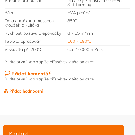
Vhodné pro použití
Nákližky z masivního dřeva,
Softforming
Báze
EVA plněné
Oblast měknutí metodou
85°C
kroužek a kulička
Rychlost posuvu olepovačky
8 - 15 m/min
Teplota zpracování
160 - 180°C
Viskozita při 200°C
cca 10.000 mPa.s
Buďte první, kdo napíše příspěvek k této položce.
Přidat komentář
Buďte první, kdo napíše příspěvek k této položce.
Přidat hodnocení
Kontakt