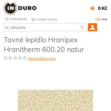
0 Kč
555508945
info@in-duro.cz
CZK
EUR
Tavné lepidlo Hranipex
Hranitherm 600.20 natur
Neohodnoceno