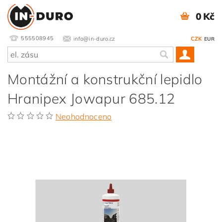
0 Kč
555508945
info@in-duro.cz
CZK
EUR
Montážní a konstrukční lepidlo
Hranipex Jowapur 685.12
Neohodnoceno