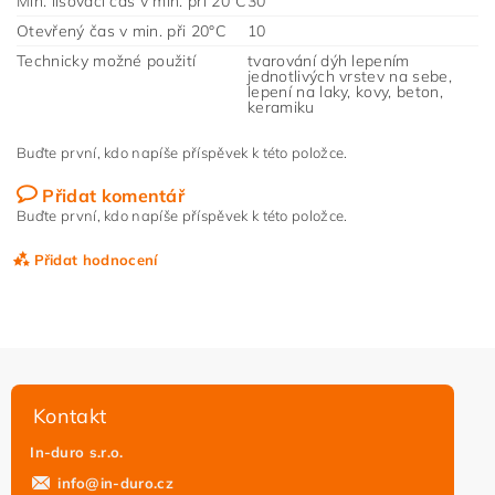
Min. lisovací čas v min. při 20°C
30
Otevřený čas v min. při 20°C
10
Technicky možné použití
tvarování dýh lepením
jednotlivých vrstev na sebe,
lepení na laky, kovy, beton,
keramiku
Buďte první, kdo napíše příspěvek k této položce.
Přidat komentář
Buďte první, kdo napíše příspěvek k této položce.
Přidat hodnocení
Kontakt
In-duro s.r.o.
info
@
in-duro.cz