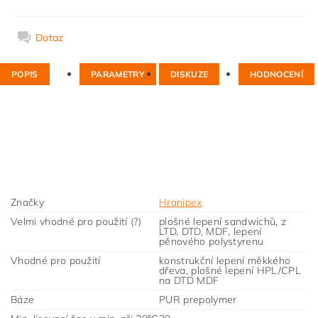
Dotaz
POPIS
PARAMETRY
DISKUZE
HODNOCENÍ
Značky
Hranipex
Velmi vhodné pro použití (?)
plošné lepení sandwichů, z
LTD, DTD, MDF, lepení
pěnového polystyrenu
Vhodné pro použití
konstrukční lepení měkkého
dřeva, plošné lepení HPL/CPL
na DTD MDF
Báze
PUR prepolymer