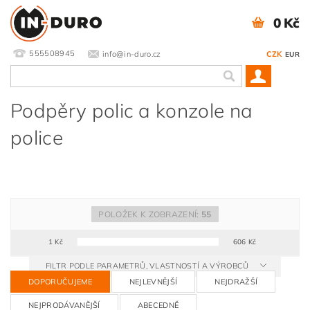
0 Kč
555508945
info@in-duro.cz
CZK
EUR
Podpěry polic a konzole na
police
POLOŽEK K ZOBRAZENÍ:
55
1
Kč
606
Kč
FILTR PODLE PARAMETRŮ, VLASTNOSTÍ A VÝROBCŮ
DOPORUČUJEME
NEJLEVNĚJŠÍ
NEJDRAŽŠÍ
NEJPRODÁVANĚJŠÍ
ABECEDNĚ