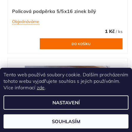
Policová podpěrka 5/5x16 zinek bílý
Objednáváme
1 Kč
/ ks
Tento web používá soubory cookie. Dalším procházením
tohoto webu vyjadřujete souhlas s jejich používáním.
Více informací
zde
.
NASTAVENÍ
SOUHLASÍM