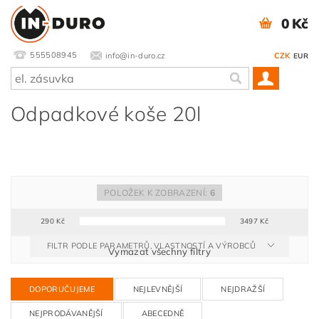
0 Kč
555508945
info@in-duro.cz
CZK
EUR
Odpadkové koše 20l
POLOŽEK K ZOBRAZENÍ:
6
290
Kč
3497
Kč
FILTR PODLE PARAMETRŮ, VLASTNOSTÍ A VÝROBCŮ
Vymazat všechny filtry
DOPORUČUJEME
NEJLEVNĚJŠÍ
NEJDRAŽŠÍ
NEJPRODÁVANĚJŠÍ
ABECEDNĚ