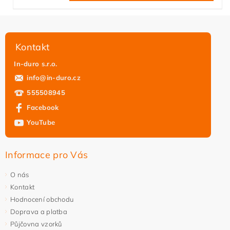
Kontakt
In-duro s.r.o.
info
@
in-duro.cz
555508945
Facebook
YouTube
Informace pro Vás
O nás
Kontakt
Hodnocení obchodu
Doprava a platba
Půjčovna vzorků