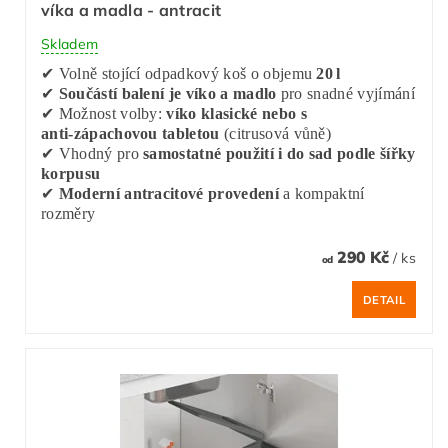
víka a madla - antracit
Skladem
✔ Volně stojící odpadkový koš o objemu
20 l
✔
Součástí balení je víko a madlo
pro snadné vyjímání
✔ Možnost volby:
víko klasické nebo s
anti‑zápachovou tabletou
(citrusová vůně)
✔ Vhodný pro
samostatné použití i do sad podle šířky
korpusu
✔
Moderní antracitové provedení
a kompaktní
rozměry
290 Kč
/ ks
od
DETAIL