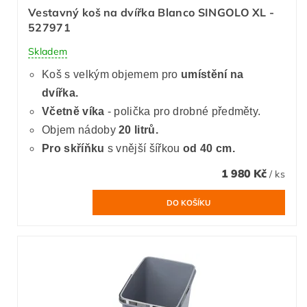
Vestavný koš na dvířka Blanco SINGOLO XL -
527971
Skladem
Koš s velkým objemem pro
umístění na
dvířka.
Včetně víka
- polička pro drobné předměty.
Objem nádoby
20 litrů.
Pro skříňku
s vnější šířkou
od 40 cm.
1 980 Kč
/ ks