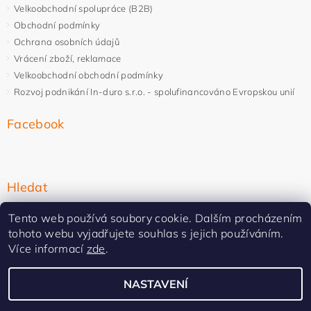
Velkoobchodní spolupráce (B2B)
Obchodní podmínky
Ochrana osobních údajů
Vrácení zboží, reklamace
Velkoobchodní obchodní podmínky
Rozvoj podnikání In-duro s.r.o. - spolufinancováno Evropskou unií
Facebook
Hledat
Tento web používá soubory cookie. Dalším procházením
tohoto webu vyjadřujete souhlas s jejich používáním.
Více informací
zde
.
NASTAVENÍ
Upravit nastavení cookies
2026 ©
In-duro
, všechna práva vyhrazena