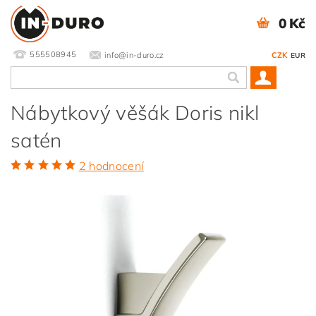
0 Kč
555508945
info@in-duro.cz
CZK
EUR
Nábytkový věšák Doris nikl
satén
2 hodnocení