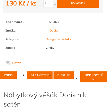
130 Kč
/ ks
Kód produktu
LO204688
Značka
In-Design
Kategorie
Designové věšáky
Záruka
2 roky
Dotaz
POPIS
PARAMETRY
DISKUZE
HODNOCENÍ
(2)
Nábytkový věšák Doris nikl
satén