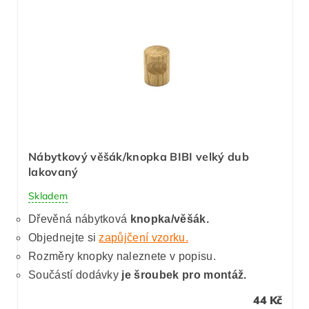
Nábytkový věšák/knopka BIBI velký dub
lakovaný
Skladem
Dřevěná nábytková
knopka/věšák.
Objednejte si
zapůjčení vzorku.
Rozměry knopky naleznete v popisu.
Součástí dodávky
je šroubek pro montáž.
44 Kč