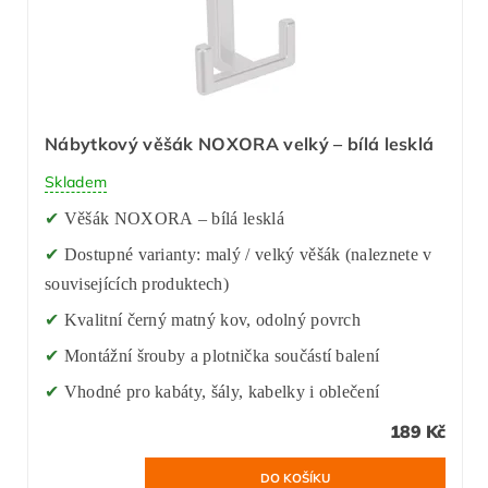
Nábytkový věšák NOXORA velký – bílá lesklá
Skladem
✔
Věšák NOXORA – bílá lesklá
✔
Dostupné varianty: malý / velký věšák (naleznete v
souvisejících produktech)
✔
Kvalitní černý matný kov, odolný povrch
✔
Montážní šrouby a plotnička součástí balení
✔
Vhodné pro kabáty, šály, kabelky i oblečení
189 Kč