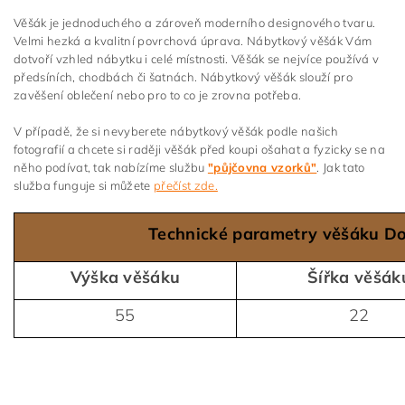
Věšák je jednoduchého a zároveň moderního designového tvaru.
Velmi hezká a kvalitní povrchová úprava. Nábytkový věšák Vám
dotvoří vzhled nábytku i celé místnosti. Věšák se nejvíce používá v
předsíních, chodbách či šatnách. Nábytkový věšák slouží pro
zavěšení oblečení nebo pro to co je zrovna potřeba.
V případě, že si nevyberete nábytkový věšák podle našich
fotografií a chcete si raději věšák před koupi ošahat a fyzicky se na
něho podívat, tak nabízíme službu
"půjčovna vzorků"
. Jak tato
služba funguje si můžete
přečíst zde.
Technické parametry věšáku Do
Výška věšáku
Šířka věšák
55
22