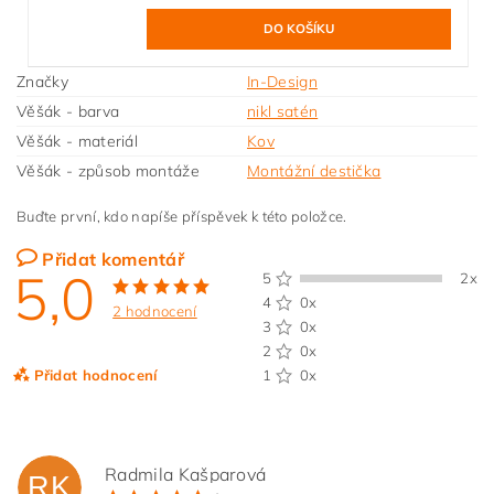
Značky
In-Design
Věšák - barva
nikl satén
Věšák - materiál
Kov
Věšák - způsob montáže
Montážní destička
Buďte první, kdo napíše příspěvek k této položce.
Přidat komentář
5,0
5
2x
4
0x
2 hodnocení
3
0x
2
0x
Přidat hodnocení
1
0x
Radmila Kašparová
RK