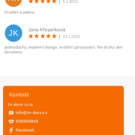
|
5.2.2022
Kvalitni a pekne
Jana Křepelková
JK
|
23.1.2022
Jednoduchý, moderní design, kvalitní zpracování. Na druhý den
doručeno.
Vložením hodnocení souhlasíte s
podmínkami ochrany
osobních údajů
Kontakt
In-duro s.r.o.
info
@
in-duro.cz
555508945
Facebook