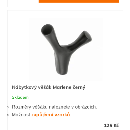
Nábytkový věšák Marlene černý
Skladem
Rozměry věšáku naleznete v obrázcích.
Možnost
zapůjčení vzorků.
125 Kč