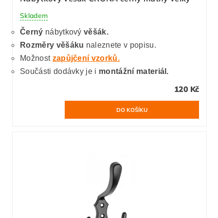
Skladem
Černý
nábytkový
věšák.
Rozměry věšáku
naleznete v popisu.
Možnost
zapůjčení vzorků.
Součásti dodávky je i
montážní materiál.
120 Kč