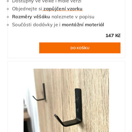
Dostupný ve velké i malé verzi
Objednejte si
zapůjčení vzorku
Rozměry věšáku
naleznete v popisu
Součásti dodávky je i
montážní materiál
147 Kč