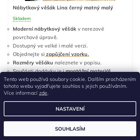
Nábytkový věšák Lina černý matný malý
Skladem
Moderní nábytkový věšák
v nerezové
povrchové úpravě.
Dostupný ve velké i malé verzi.
Objednejte si
zapůjčení vzorku.
Rozměry věšáku
naleznete v popisu.
Součásti dodávky je i
montážní materiál.
Tento web používá soubory cookie. Dalším procházením
115 Kč
tohoto webu vyjadřujete souhlas s jejich používáním.
Více informací
zde
.
NASTAVENÍ
SOUHLASÍM