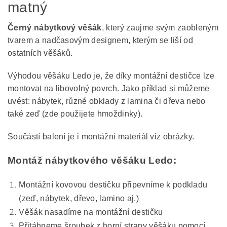
matný
Černý nábytkový věšák
, který zaujme svým zaobleným
tvarem a nadčasovým designem, kterým se liší od
ostatních věšáků.
Výhodou věšáku Ledo je, že díky montážní destičce lze
montovat na libovolný povrch. Jako příklad si můžeme
uvést: nábytek, různé obklady z lamina či dřeva nebo
také zeď (zde použijete hmoždinky).
Součástí balení je i montážní materiál viz obrázky.
Montáž nábytkového věšáku Ledo:
Montážní kovovou destičku připevníme k podkladu
(zeď, nábytek, dřevo, lamino aj.)
Věšák nasadíme na montážní destičku
Přitáhneme šroubek z horní strany věšáku pomocí