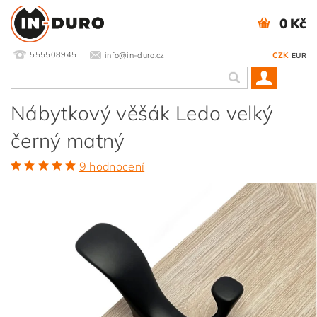
0 Kč
555508945
info@in-duro.cz
CZK
EUR
Nábytkový věšák Ledo velký
černý matný
9 hodnocení