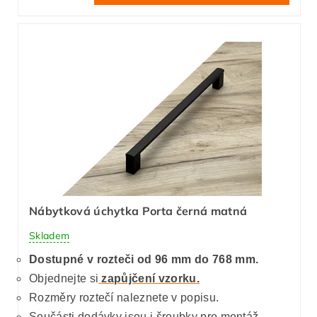
Nábytková úchytka Porta černá matná
Skladem
Dostupné v rozteči od 96 mm do 768 mm.
Objednejte si
zapůjčení vzorku.
Rozměry roztečí naleznete v popisu.
Součásti dodávky jsou i šroubky pro montáž.