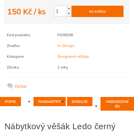
150 Kč
/ ks
Kód produktu
P000008
Značka
In-Design
Kategorie
Designové věšáky
Záruka
2 roky
Dotaz
POPIS
PARAMETRY
DISKUZE
HODNOCENÍ
(9)
Nábytkový věšák Ledo černý