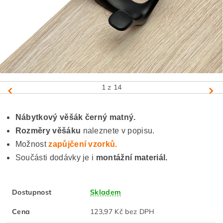
1
z 14
Nábytkový věšák černý matný.
Rozměry věšáku
naleznete v popisu.
Možnost
zapůjčení vzorků.
Součásti dodávky je i
montážní materiál.
Dostupnost
Skladem
Cena
123,97 Kč bez DPH