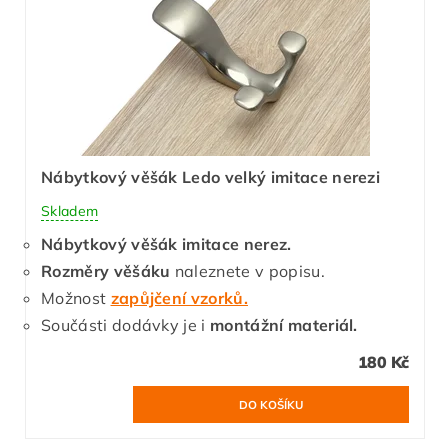
Nábytkový věšák Ledo velký imitace nerezi
Skladem
Nábytkový věšák imitace nerez.
Rozměry věšáku
naleznete v popisu.
Možnost
zapůjčení vzorků.
Součásti dodávky je i
montážní materiál.
180 Kč