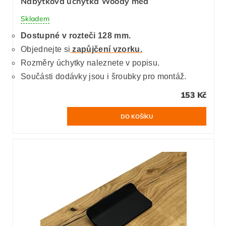
Nábytková úchytka Woody měď
Skladem
Dostupné v rozteči 128 mm.
Objednejte si
zapůjčení vzorku.
Rozměry úchytky naleznete v popisu.
Součásti dodávky jsou i šroubky pro montáž.
153 Kč