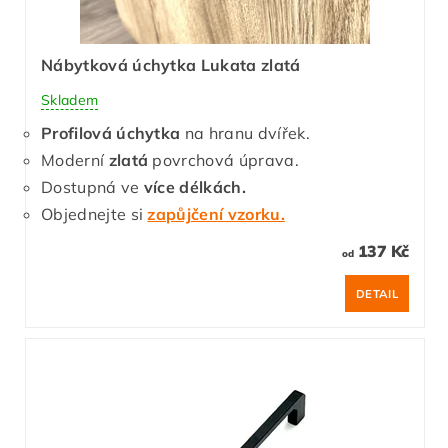
Nábytková úchytka Lukata zlatá
Skladem
Profilová úchytka
na hranu dvířek.
Moderní
zlatá
povrchová úprava.
Dostupná ve
více délkách.
Objednejte si
zapůjčení vzorku.
137 Kč
od
DETAIL