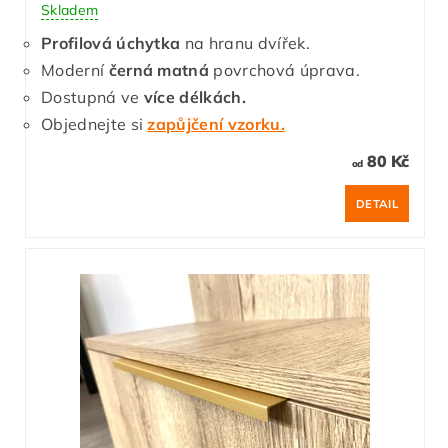
Skladem
Profilová úchytka
na hranu dvířek.
Moderní
černá matná
povrchová úprava.
Dostupná ve
více délkách.
Objednejte si
zapůjčení vzorku.
80 Kč
od
DETAIL