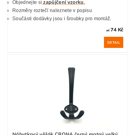
Objednejte si
zapůjčení vzorku.
Rozměry roztečí naleznete v popisu
Součásti dodávky jsou i šroubky pro montáž.
74 Kč
od
DETAIL
Nábytkový věšák CRONA černý matný velký