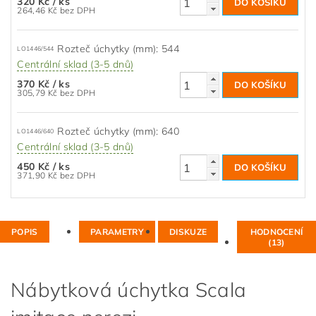
320 Kč
/ ks
264,46 Kč bez DPH
Rozteč úchytky (mm): 544
LO1446/544
Centrální sklad (3-5 dnů)
370 Kč
/ ks
305,79 Kč bez DPH
Rozteč úchytky (mm): 640
LO1446/640
Centrální sklad (3-5 dnů)
450 Kč
/ ks
371,90 Kč bez DPH
POPIS
PARAMETRY
DISKUZE
HODNOCENÍ
(13)
Nábytková úchytka Scala