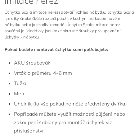
imitace nerezi
Úchytka Scala imitace nerezi dotváří vzhled nábytku, úchytka Scala
lze díky široké škále roztečí použít v kuchyni na koupelnovém
nábytku nebo jakékoliv komodě. Úchytka Scala imitace nerezi,
součásti její dodávky jsou také okrasné šroubky pro upevnění
úchytky k nábytku.
Pokud budete montovat úchytku sami potřebujete:
AKU šroubovák
Vrták o průměru 4-6 mm
Tužku
Metr
Úhelník (to vše pokud nemáte předvrtány dvířka)
Popřípadě můžete využít možnosti půjčení nebo
zakoupení šablony pro montáž úchytek viz
přislušenství