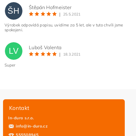
Štěpán Hofmeister
ŠH
|
25.5.2021
Výrobek odpovídá popisu, uvidíme za 5 let, ale v tuto chvíli jsme
spokojeni.
Luboš Valenta
LV
|
18.3.2021
Super
Kontakt
In-duro s.r.o.
info
@
in-duro.cz
555508945