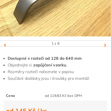
1
z 6
Dostupné v rozteči od 128 do 640 mm
Objednejte si
zapůjčení vzorku.
Rozměry roztečí naleznete v popisu
Součásti dodávky jsou i šroubky pro montáž.
Cena
od 119,83 Kč bez DPH
od 145 Kč
/ ks