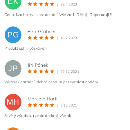
EK
|
22.4.2023
Cena, kvalita, rychlost dodání. Vše za 1. Děkuji. Doporucuji !!
Petr Gröbner
PG
|
18.2.2023
Produkt splnil očekávání
Jiří Pánek
JP
|
20.12.2021
Výrobek parádní, dobrá cena, super rychlost dodání
Marcela Härtl
MH
|
3.12.2021
Skvělý výrobek, rychle dodani, vše ok