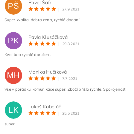
Pavel Šafr
PŠ
|
27.9.2021
Super kvalita, dobrá cena, rychlé dodání
Pavla Klusáčková
PK
|
29.8.2021
Kvalita a rychlé doručení.
Monika Hučíková
MH
|
7.7.2021
Vše v pořádku, komunikace super. Zboží přišlo rychle. Spokojenost!
Lukáš Kabeláč
LK
|
25.5.2021
super