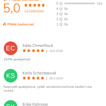
5,0
5
13x
4
0x
13 hodnocení
3
0x
2
0x
Přidat hodnocení
1
0x
Edita Chmelířová
EC
|
14.6.2026
100% spokojenost
Karla Schestagová
KS
|
28.3.2024
Naprostá spokojenost, výběr usnadnila možnost zaslání více
vzorků.
Vložením hodnocení souhlasíte s
podmínkami ochrany
osobních údajů
Erika Kalinova