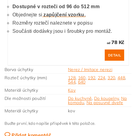
Dostupné v rozteči od 96 do 512 mm
Objednejte si
zapůjčení vzorku.
Rozměry roztečí naleznete v popisu
Součásti dodávky jsou i šroubky pro montáž.
78 Kč
od
DETAIL
Barva úchytky
Nerez / Imitace nerezi
Rozteč úchytky (mm)
128
,
160
,
192
,
224
,
320
,
448
,
544
,
640
Materiál úchytky
Kov
Dle možnosti použití
Do kuchyně
,
Do koupelny
,
Na
komodu
,
Na posuvné dveře
Materiál úchytky
kov
Buďte první, kdo napíše příspěvek k této položce.
Přidat komentář