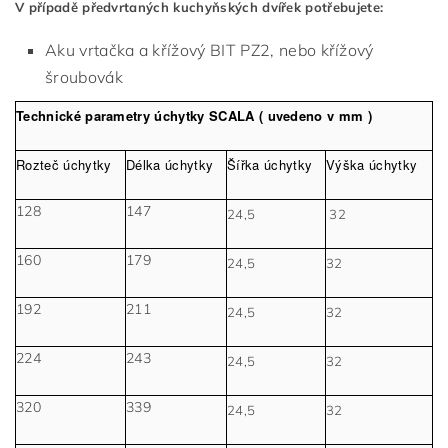
V případě předvrtaných kuchyňských dvířek potřebujete:
Aku vrtačka a křížový BIT PZ2, nebo křížový
šroubovák
Technické parametry úchytky SCALA ( uvedeno v mm )
Rozteč úchytky
Délka úchytky
Šířka úchytky
Výška úchytky
128
147
24,5
32
160
179
24,5
32
192
211
24,5
32
224
243
24,5
32
320
339
24,5
32