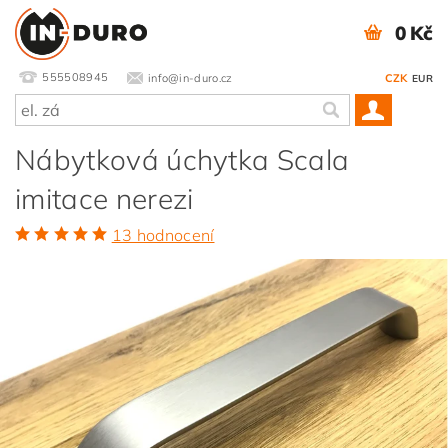
0 Kč
555508945
info@in-duro.cz
CZK
EUR
Nábytková úchytka Scala
imitace nerezi
13 hodnocení