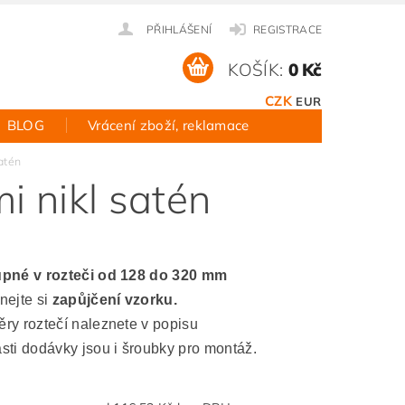
PŘIHLÁŠENÍ
REGISTRACE
KOŠÍK:
0 Kč
CZK
EUR
BLOG
Vrácení zboží, reklamace
atén
 nikl satén
pné v rozteči od 128 do 320 mm
nejte si
zapůjčení vzorku.
ry roztečí naleznete v popisu
sti dodávky jsou i šroubky pro montáž.