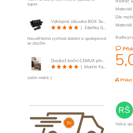
Rozteč 
super.
Materiál
Dle možn
Výklopná zásuvka BOX 3x 230V s 3m kabelem - černá
Materiál
|
Zdeňka Gold
Buďte prv
Neuvěřitelná rychlost dodání a spokojenost
se zbožím
Přid
5,
Dvojkoš boční CEMUX plné dno 3D, s tlumením antracit 200 mm
|
Martin Faltus
zatím maká :)
Přidat
RŠ
Velice sp