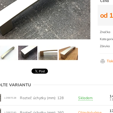
Cena
od 
Značka
Kategori
Záruka
Tis
LTE VARIANTU
1
Rozteč úchytky (mm): 128
Skladem
LO597/128
1
Rozteč úchytky (mm): 160
Objednáváme
LO597/160