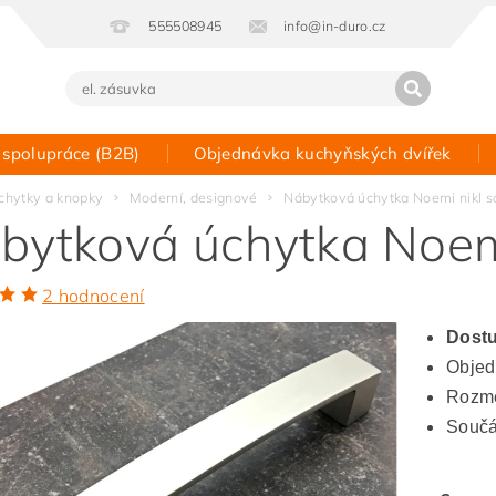
555508945
info@in-duro.cz
 spolupráce (B2B)
Objednávka kuchyňských dvířek
Kontakt
chytky a knopky
Moderní, designové
Nábytková úchytka Noemi nikl s
bytková úchytka Noemi
2 hodnocení
Dostu
Objed
Rozmě
Součá