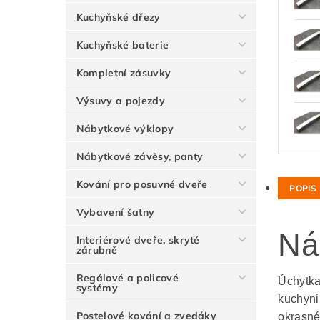
Kuchyňské dřezy
Kuchyňské baterie
Kompletní zásuvky
Výsuvy a pojezdy
Nábytkové výklopy
Nábytkové závěsy, panty
Kování pro posuvné dveře
POPIS
Vybavení šatny
Ná
Interiérové dveře, skryté
zárubně
Regálové a policové
Úchytka
systémy
kuchyni
Postelové kování a zvedáky
okrasné