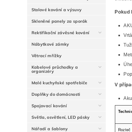
Stolové kování a výsuvy
Pokud 
Skleněné panely za sporák
AKU
Rektifikační závěsné kování
Vrt
Nábytkové zámky
Tuž
Met
Větrací mřížky
Úhe
Kabelové průchodky a
organizéry
Pop
Malé kuchyňské spotřebiče
V přípa
Doplňky do domácnosti
Aku
Spojovací kování
Techni
Světla, osvětlení, LED pásky
Nářadí a šablony
Rozteč