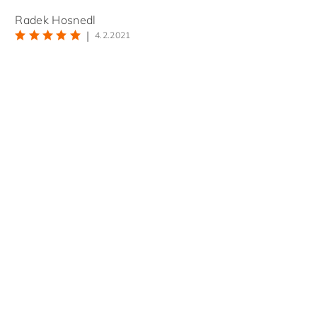
Radek Hosnedl
|
4.2.2021
ním hodnocení souhlasíte s
podmínkami ochrany osobních údajů