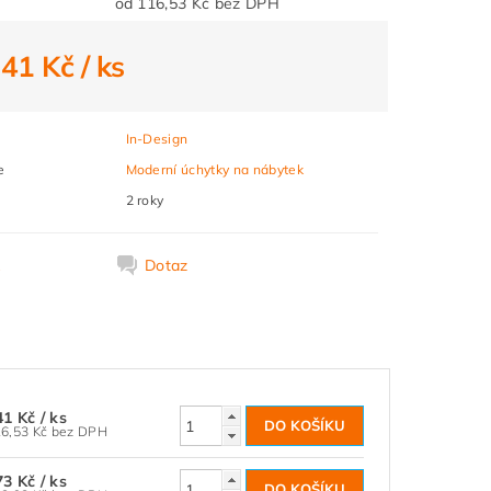
od 116,53 Kč bez DPH
141 Kč
/ ks
In-Design
e
Moderní úchytky na nábytek
2 roky
k
Dotaz
41 Kč
/ ks
116,53 Kč bez DPH
73 Kč
/ ks