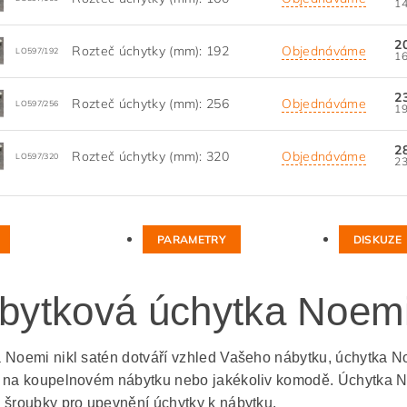
2
Rozteč úchytky (mm): 192
Objednáváme
LO597/192
2
Rozteč úchytky (mm): 256
Objednáváme
LO597/256
2
Rozteč úchytky (mm): 320
Objednáváme
LO597/320
PARAMETRY
DISKUZE
bytková úchytka Noemi 
 Noemi nikl satén dotváří vzhled Vašeho nábytku, úchytka Noe
 na koupelnovém nábytku nebo jakékoliv komodě. Úchytka Noe
 šroubky pro upevnění úchytky k nábytku.