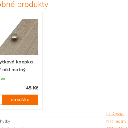
bné produkty
ytková knopka
 nikl matný
dem
45 Kč
In-Design
hytky
Nikl matný