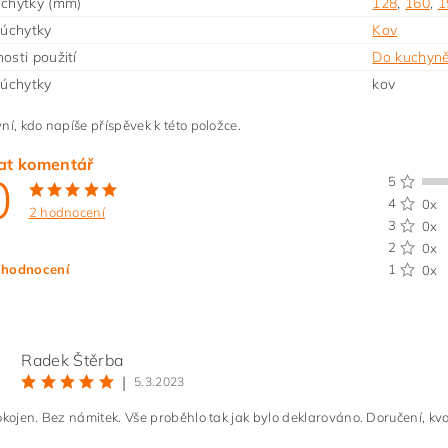
úchytky (mm)
128
,
160
,
1
 úchytky
Kov
osti použití
Do kuchyn
 úchytky
kov
ní, kdo napíše příspěvek k této položce.
at komentář
0
5
4
0x
2 hodnocení
3
0x
2
0x
 hodnocení
1
0x
Radek Štěrba
|
5.3.2023
okojen. Bez námitek. Vše proběhlo tak jak bylo deklarováno. Doručení, kv