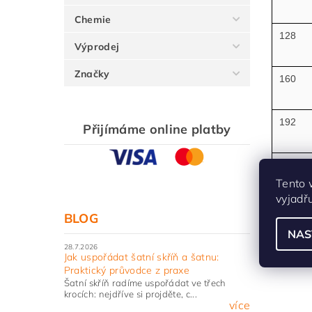
Chemie
128
Výprodej
Značky
160
192
Přijímáme online platby
256
Tento 
vyjadř
320
BLOG
NAS
28.7.2026
Jak uspořádat šatní skříň a šatnu:
Praktický průvodce z praxe
Šatní skříň radíme uspořádat ve třech
krocích: nejdříve si projděte, c...
více