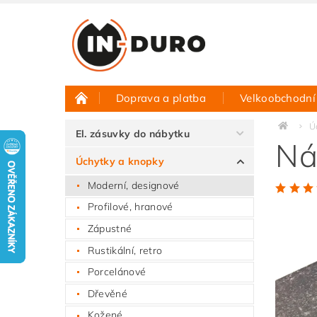
Doprava a platba
Velkoobchodní
Půjčovna vzorků
Hodnocení obchodu
Ú
El. zásuvky do nábytku
Ná
Úchytky a knopky
Moderní, designové
Profilové, hranové
Zápustné
Rustikální, retro
Porcelánové
Dřevěné
Kožené