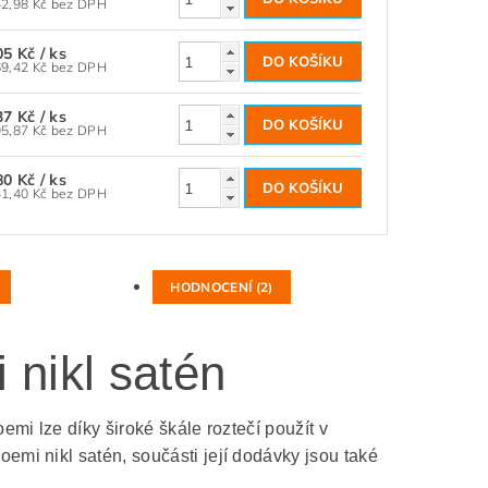
142,98 Kč bez DPH
05 Kč
/ ks
169,42 Kč bez DPH
37 Kč
/ ks
195,87 Kč bez DPH
80 Kč
/ ks
231,40 Kč bez DPH
HODNOCENÍ (2)
nikl satén
mi lze díky široké škále roztečí použít v
mi nikl satén, součásti její dodávky jsou také