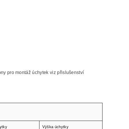
y pro montáž úchytek viz přislušenství
ytky
Výška úchytky