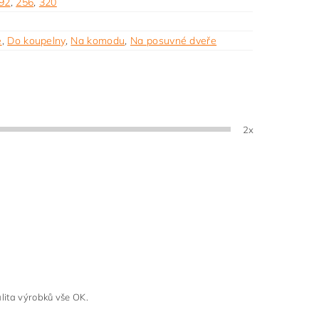
92
,
256
,
320
ě
,
Do koupelny
,
Na komodu
,
Na posuvné dveře
2x
alita výrobků vše OK.