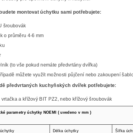
budete montovat úchytku sami potřebujete:
 šroubovák
ák o průměru 4-6 mm
ku
r
lník (to vše pokud nemáte předvrtány dvířka)
řípadě můžete využít možnosti půjčení nebo zakoupení šablon
dě předvrtaných kuchyňských dvířek potřebujete:
 vrtačka a křížový BIT PZ2, nebo křížový šroubovák
cké parametry úchytky NOEMI ( uvedeno v mm )
 úchytky
Délka úchytky
Šířka úch