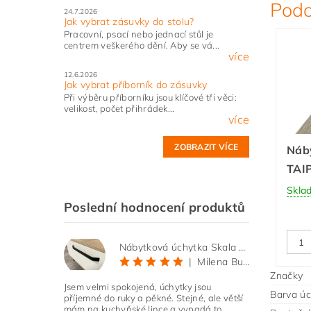
Podo
24.7.2026
Jak vybrat zásuvky do stolu?
Pracovní, psací nebo jednací stůl je
centrem veškerého dění. Aby se vá...
více
12.6.2026
Jak vybrat příborník do zásuvky
Při výběru příborníku jsou klíčové tři věci:
velikost, počet přihrádek...
více
ZOBRAZIT VÍCE
Náb
TAIP
Skla
Poslední hodnocení produktů
Nábytková úchytka Skala černá matná
|
Milena Bučková
Značky
Jsem velmi spokojená, úchytky jsou
Barva úc
příjemné do ruky a pěkné. Stejné, ale větší
mám na kuchyňské lince a vypadá to