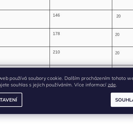
146
20
178
20
210
20
274
20
web používá soubory cookie. Dalším procházením tohoto w
ujete souhlas s jejich používáním. Více informací
zde
.
338
20
TAVENÍ
SOUHL