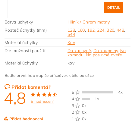
DETAIL
Barva úchytky
Hliník / Chrom matný
Rozteč úchytky (mm)
128
,
160
,
192
,
224
,
320
,
448
,
544
Materiál úchytky
Kov
Dle možnosti použití
Do kuchyně
,
Do koupelny
,
Na
komodu
,
Na posuvné dveře
Materiál úchytky
kov
Buďte první, kdo napíše příspěvek k této položce.
Přidat komentář
4,8
5
4x
4
1x
5 hodnocení
3
0x
2
0x
Přidat hodnocení
1
0x