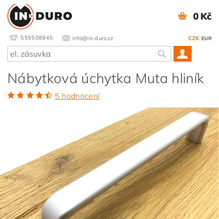
0 Kč
555508945
info@in-duro.cz
CZK
EUR
Nábytková úchytka Muta hliník
5 hodnocení