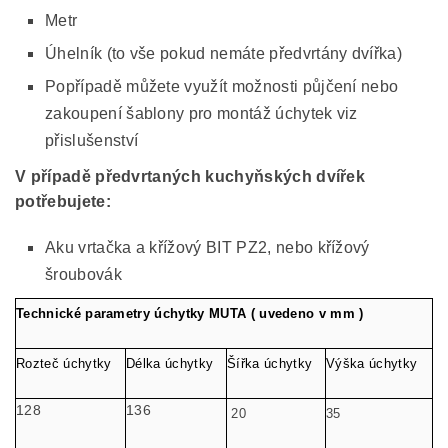
Metr
Úhelník (to vše pokud nemáte předvrtány dvířka)
Popřípadě můžete využít možnosti půjčení nebo
zakoupení šablony pro montáž úchytek viz
přislušenství
V případě předvrtaných kuchyňských dvířek
potřebujete:
Aku vrtačka a křížový BIT PZ2, nebo křížový
šroubovák
Technické parametry úchytky MUTA ( uvedeno v mm )
Rozteč úchytky
Délka úchytky
Šířka úchytky
Výška úchytky
128
136
20
35