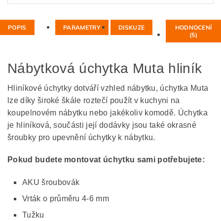
POPIS
PARAMETRY
DISKUZE
HODNOCENÍ
(5)
Nábytková úchytka Muta hliník
Hliníkové úchytky dotváří vzhled nábytku, úchytka Muta
lze díky široké škále roztečí použít v kuchyni na
koupelnovém nábytku nebo jakékoliv komodě. Úchytka
je hliníková, součásti její dodávky jsou také okrasné
šroubky pro upevnění úchytky k nábytku.
Pokud budete montovat úchytku sami potřebujete:
AKU šroubovák
Vrták o průměru 4-6 mm
Tužku