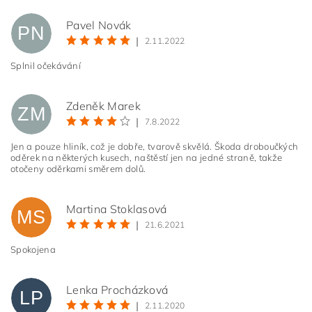
Pavel Novák
PN
|
2.11.2022
Splnil očekávání
Zdeněk Marek
ZM
|
7.8.2022
Jen a pouze hliník, což je dobře, tvarově skvělá. Škoda droboučkých
oděrek na některých kusech, naštěstí jen na jedné straně, takže
otočeny oděrkami směrem dolů.
Vložením hodnocení souhlasíte s
podmínkami ochrany
osobních údajů
Martina Stoklasová
MS
|
21.6.2021
Spokojena
Lenka Procházková
LP
|
2.11.2020