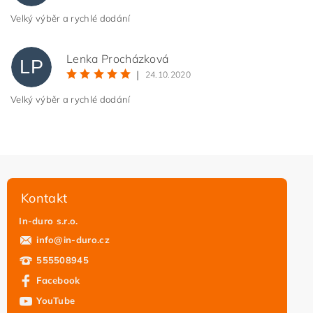
Velký výběr a rychlé dodání
Lenka Procházková
LP
|
24.10.2020
Velký výběr a rychlé dodání
Kontakt
In-duro s.r.o.
info
@
in-duro.cz
555508945
Facebook
YouTube