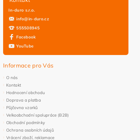
In-duro s.r.o.
info
@
in-duro.cz
555508945
Facebook
Vložením hodnocení souhlasíte s
podmínkami ochrany
YouTube
osobních údajů
Informace pro Vás
O nás
Kontakt
Hodnocení obchodu
Doprava a platba
Půjčovna vzorků
Velkoobchodní spolupráce (B2B)
Obchodní podmínky
Ochrana osobních údajů
Vrácení zboží, reklamace