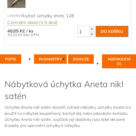
Rozteč úchytky (mm): 128
LO72/769
Centrální sklad (3-5 dnů)
40,05 Kč
/ ks
33,10 Kč bez DPH
POPIS
PARAMETRY
DISKUZE
HODNOCENÍ
(1)
Nábytková úchytka Aneta nikl
satén
Úchytka Aneta nikl satén dotváří vzhled nábytku, úchytku Aneta lze
použít na nábytek koupelnový, kuchyňský nebo jakoukoliv komodu.
Úchytka Aneta nikl satén, součásti její dodávky jsou také okrasné
šroubky pro upevnění úchytky k nábytku.