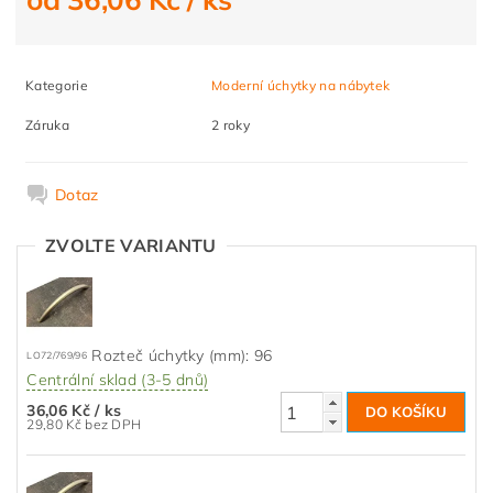
Kategorie
Moderní úchytky na nábytek
Záruka
2 roky
Dotaz
ZVOLTE VARIANTU
Rozteč úchytky (mm): 96
LO72/769/96
Centrální sklad (3-5 dnů)
36,06 Kč
/ ks
29,80 Kč bez DPH