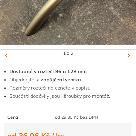
1
z 5
Dostupné v rozteči 96 a 128 mm
Objednejte si
zapůjčení vzorku.
Rozměry roztečí naleznete v popisu
Součásti dodávky jsou i šroubky pro montáž.
Cena
od 29,80 Kč bez DPH
od 36,06 Kč
/ ks