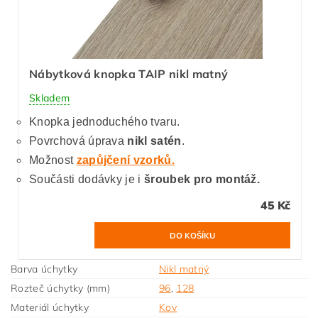
Nábytková knopka TAIP nikl matný
Skladem
Knopka jednoduchého tvaru.
Povrchová úprava
nikl satén
.
Možnost
zapůjčení vzorků.
Součásti dodávky je i
šroubek pro montáž.
45 Kč
Barva úchytky
Nikl matný
Rozteč úchytky (mm)
96
,
128
Materiál úchytky
Kov