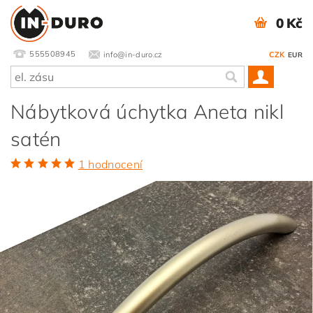
0 Kč
555508945
info@in-duro.cz
CZK
EUR
Nábytková úchytka Aneta nikl
satén
1 hodnocení