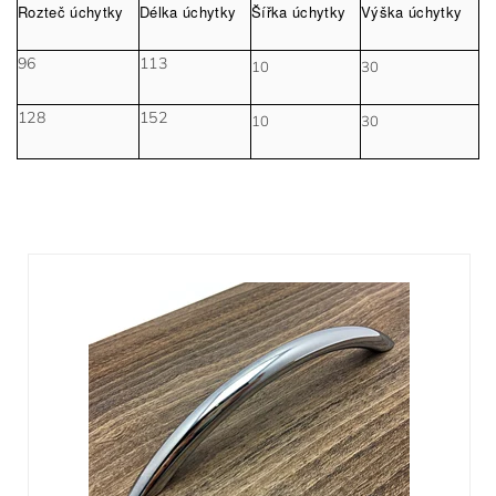
Rozteč úchytky
Délka úchytky
Šířka úchytky
Výška úchytky
96
113
10
30
128
152
10
30