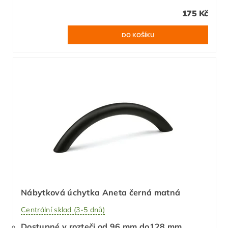
175 Kč
Nábytková úchytka Aneta černá matná
Centrální sklad (3-5 dnů)
Dostupné v rozteči od 96 mm do128 mm