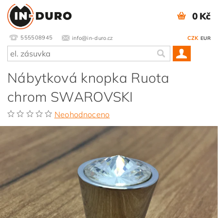
0 Kč
555508945
info@in-duro.cz
CZK
EUR
Nábytková knopka Ruota
chrom SWAROVSKI
Neohodnoceno