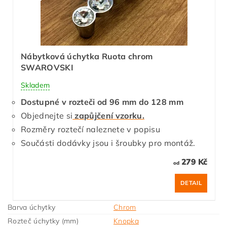
Nábytková úchytka Ruota chrom
SWAROVSKI
Skladem
Dostupné v rozteči od 96 mm do 128 mm
Objednejte si
zapůjčení vzorku.
Rozměry roztečí naleznete v popisu
Součásti dodávky jsou i šroubky pro montáž.
279 Kč
od
DETAIL
Barva úchytky
Chrom
Rozteč úchytky (mm)
Knopka