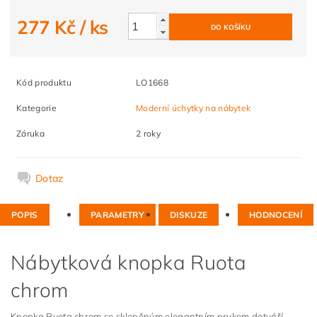
277 Kč
/ ks
Kód produktu
LO1668
Kategorie
Moderní úchytky na nábytek
Záruka
2 roky
Dotaz
POPIS
PARAMETRY
DISKUZE
HODNOCENÍ
Nábytková knopka Ruota
chrom
Knopka Ruota chrom se skleněným elegantním prvkem dotváří