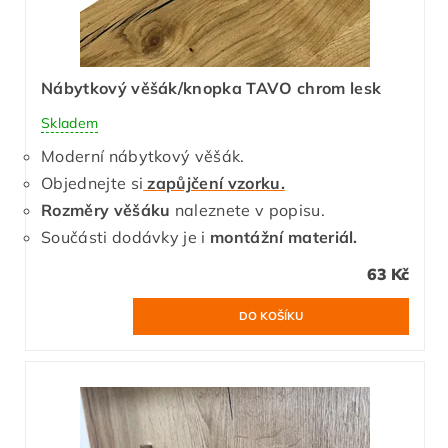
Nábytkový věšák/knopka TAVO chrom lesk
Skladem
Moderní nábytkový věšák.
Objednejte si
zapůjčení vzorku.
Rozměry věšáku
naleznete v popisu.
Součásti dodávky je i
montážní materiál.
63 Kč