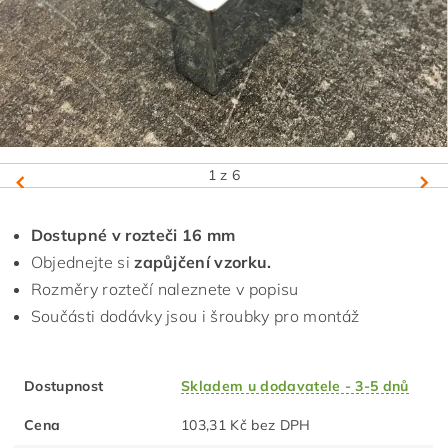
1
z 6
Dostupné v rozteči 16 mm
Objednejte si
zapůjčení vzorku.
Rozměry roztečí naleznete v popisu
Součásti dodávky jsou i šroubky pro montáž
Dostupnost
Skladem u dodavatele - 3-5 dnů
Cena
103,31 Kč bez DPH