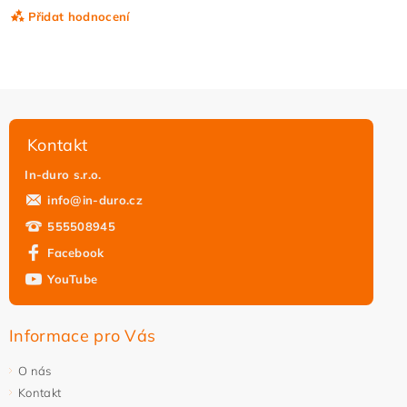
Přidat hodnocení
Kontakt
In-duro s.r.o.
info
@
in-duro.cz
555508945
Facebook
YouTube
Vložením hodnocení souhlasíte s
podmínkami ochrany
osobních údajů
Informace pro Vás
O nás
Kontakt