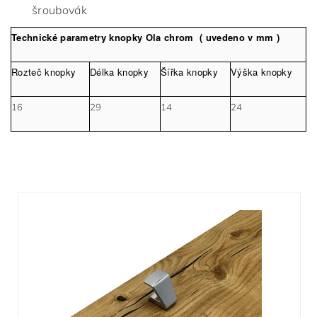
šroubovák
Technické parametry knopky Ola chrom ( uvedeno v mm )
Rozteč knopky
Délka knopky
Šířka knopky
Výška knopky
16
29
14
24