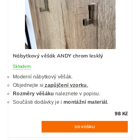
Nábytkový věšák ANDY chrom lesklý
Skladem
Moderní nábytkový věšák.
Objednejte si
zapůjčení vzorku.
Rozměry věšáku
naleznete v popisu.
Součásti dodávky je i
montážní materiál.
98 Kč