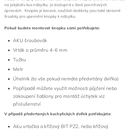
na jakýkoliv kus nábytku. Je dostupná v šesti povrchových
úpravách. Knopka je kovová, součásti dodávky jsou také okrasné
šroubky pro upevnění knopky k nábytku.
Pokud budete montovat knopku sami potřebujete:
AKU šroubovák
Vrták o průměru 4-6 mm
Tužku
Metr
Úhelník (to vše pokud nemáte předvrtány dvířka)
Popřípadě můžete využít možnosti půjčení nebo
zakoupení šablony pro montáž úchytek viz
přislušenství
V případě předvrtaných kuchyňských dvířek potřebujete:
Aku vrtačka a křížový BIT PZ2, nebo křížový