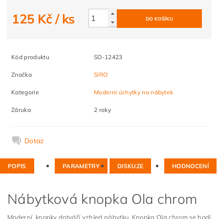
125 Kč
/ ks
Kód produktu
SO-12423
Značka
SIRO
Kategorie
Moderní úchytky na nábytek
Záruka
2 roky
Dotaz
POPIS
PARAMETRY
DISKUZE
HODNOCENÍ
Nábytková knopka Ola chrom
Moderní knopky dotváří vzhled nábytku. Knopka Ola chrom se hodí