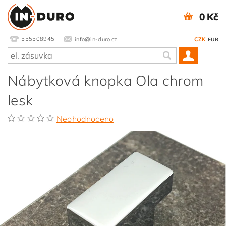
0 Kč
555508945
info@in-duro.cz
CZK
EUR
Nábytková knopka Ola chrom
lesk
Neohodnoceno