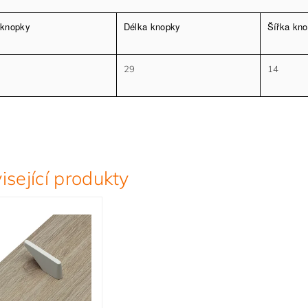
 knopky
Délka knopky
Šířka kn
29
14
isející produkty