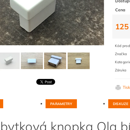
Dostup
Cena
125
Kód prod
Značka
Kategori
Záruka
Tis
PARAMETRY
DISKUZE
bytková knopka Ola bí