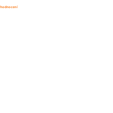
 hodnocení
ním hodnocení souhlasíte s
podmínkami ochrany osobních údajů