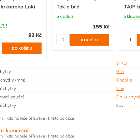
k/knopka Loki
Tokio bílá
TAIP b
Skladem
Sklade
dem
155 Kč
93 Kč
SIRO
hytky
Bílá
úchytky (mm)
Knopka
 úchytky
Kov
osti použití
Do kuchyn
 úchytky
kov
ní, kdo napíše příspěvek k této položce.
at komentář
ní, kdo napíše příspěvek k této položce.