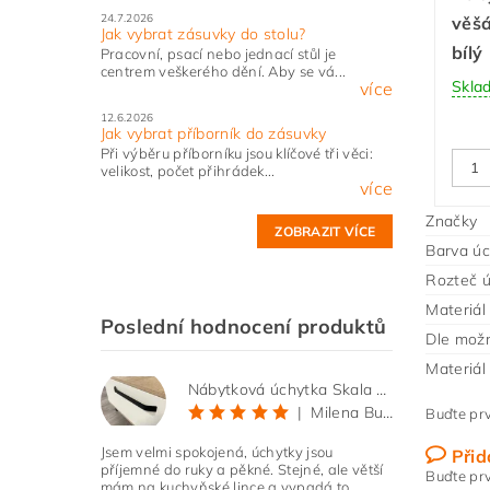
24.7.2026
věšá
Jak vybrat zásuvky do stolu?
bílý
Pracovní, psací nebo jednací stůl je
centrem veškerého dění. Aby se vá...
Skla
více
12.6.2026
Jak vybrat příborník do zásuvky
Při výběru příborníku jsou klíčové tři věci:
velikost, počet přihrádek...
více
Značky
ZOBRAZIT VÍCE
Barva úc
Rozteč 
Materiál
Poslední hodnocení produktů
Dle možn
Materiál
Nábytková úchytka Skala černá matná
|
Milena Bučková
Buďte prv
Jsem velmi spokojená, úchytky jsou
Přid
příjemné do ruky a pěkné. Stejné, ale větší
Buďte prv
mám na kuchyňské lince a vypadá to