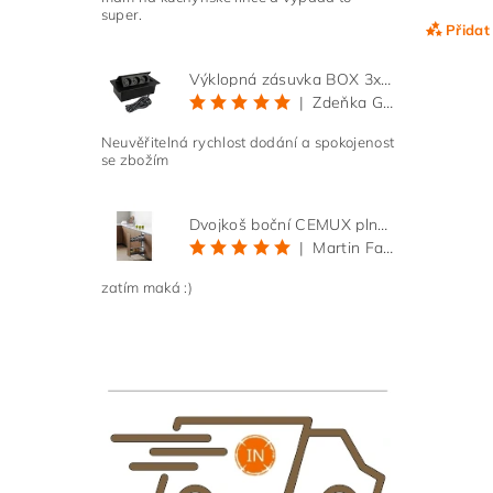
super.
Přidat
Výklopná zásuvka BOX 3x 230V s 3m kabelem - černá
|
Zdeňka Gold
Neuvěřitelná rychlost dodání a spokojenost
se zbožím
Dvojkoš boční CEMUX plné dno 3D, s tlumením antracit 200 mm
|
Martin Faltus
zatím maká :)
Vlože