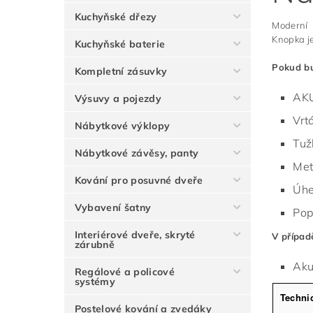
Kuchyňské dřezy
Moderní k
Knopka je
Kuchyňské baterie
Pokud bu
Kompletní zásuvky
AKU
Výsuvy a pojezdy
Vrt
Nábytkové výklopy
Tuž
Nábytkové závěsy, panty
Met
Kování pro posuvné dveře
Úhe
Vybavení šatny
Pop
Interiérové dveře, skryté
V případ
zárubně
Aku
Regálové a policové
systémy
Techni
Postelové kování a zvedáky