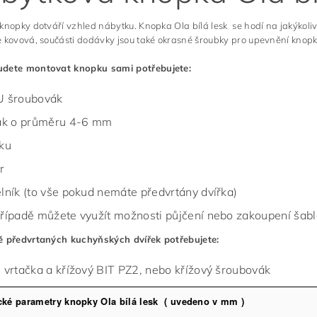
nopky dotváří vzhled nábytku. Knopka Ola bílá lesk se hodí na jakýkoli
 kovová, součásti dodávky jsou také okrasné šroubky pro upevnění knopk
dete montovat knopku sami potřebujete:
 šroubovák
ák o průměru 4-6 mm
ku
r
lník (to vše pokud nemáte předvrtány dvířka)
řípadě můžete využít možnosti půjčení nebo zakoupení šablo
ě předvrtaných kuchyňských dvířek potřebujete:
 vrtačka a křížový BIT PZ2, nebo křížový šroubovák
cké parametry knopky Ola bílá lesk ( uvedeno v mm )