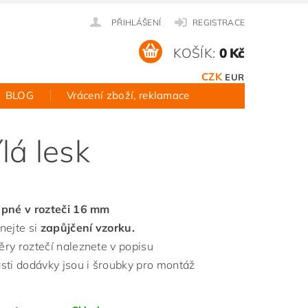
PŘIHLÁŠENÍ
REGISTRACE
KOŠÍK:
0 Kč
CZK
EUR
BLOG
Vrácení zboží, reklamace
lá lesk
pné v rozteči 16 mm
nejte si
zapůjčení vzorku.
ry roztečí naleznete v popisu
sti dodávky jsou i šroubky pro montáž