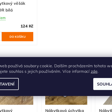
ytkový věšák
R bílá
dem
124 Kč
bné produkty
web používá soubory cookie. Dalším procházením tohoto w
ujete souhlas s jejich používáním. Více informací
zde
.
TAVENÍ
SOUHL
ytkový
Nábytková úchytka
Nábyt