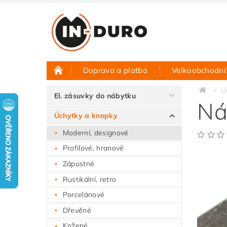
Doprava a platba
Velkoobchodní
Půjčovna vzorků
Hodnocení obchodu
Ú
El. zásuvky do nábytku
Ná
Úchytky a knopky
Moderní, designové
Profilové, hranové
Zápustné
Rustikální, retro
Porcelánové
Dřevěné
Kožené