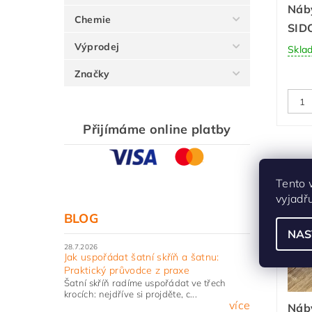
Náb
Chemie
SIDO
Výprodej
Skla
Značky
Přijímáme online platby
Podo
Tento 
vyjadř
BLOG
NAS
28.7.2026
Jak uspořádat šatní skříň a šatnu:
Praktický průvodce z praxe
Šatní skříň radíme uspořádat ve třech
krocích: nejdříve si projděte, c...
více
Náb