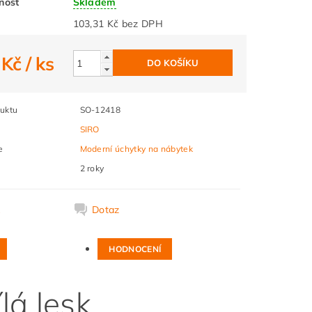
nost
Skladem
103,31 Kč bez DPH
 Kč
/ ks
uktu
SO-12418
SIRO
e
Moderní úchytky na nábytek
2 roky
k
Dotaz
HODNOCENÍ
lá lesk