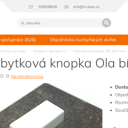
555508945
info@in-duro.cz
 spolupráce (B2B)
Objednávka kuchyňských dvířek
Kontakt
chytky a knopky
Moderní, designové
Nábytková knopka Ola bílá lesk
bytková knopka Ola bí
Neohodnoceno
Dostu
Objed
Rozmě
Součá