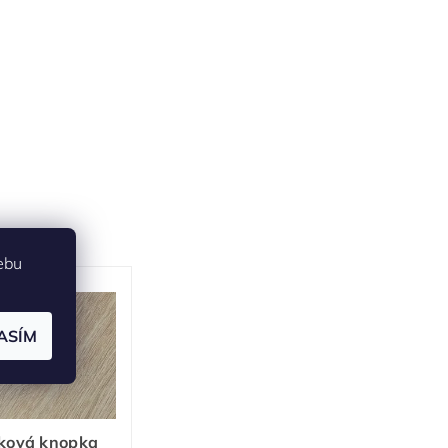
ebu
ASÍM
ková knopka