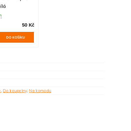
ílá
m
50 Kč
ě
,
Do koupelny
,
Na komodu