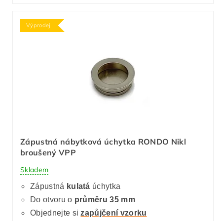
Výprodej
Zápustná nábytková úchytka RONDO Nikl
broušený VPP
Skladem
Zápustná
kulatá
úchytka
Do otvoru o
průměru 35 mm
Objednejte si
zapůjčení vzorku