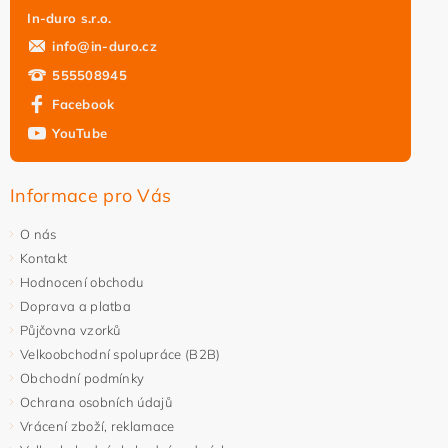
In-duro s.r.o.
info
@
in-duro.cz
555508945
Facebook
YouTube
Informace pro Vás
O nás
Kontakt
Hodnocení obchodu
Doprava a platba
Půjčovna vzorků
Velkoobchodní spolupráce (B2B)
Obchodní podmínky
Ochrana osobních údajů
Vrácení zboží, reklamace