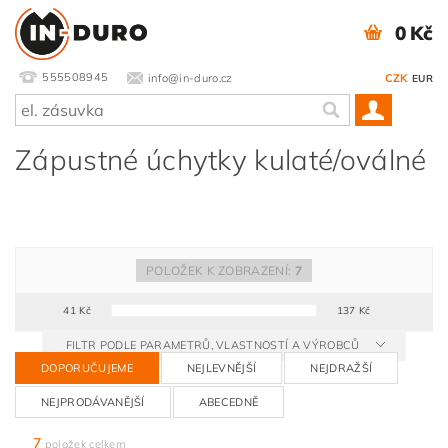
0 Kč
555508945
info@in-duro.cz
CZK
EUR
Zápustné úchytky kulaté/oválné
POLOŽEK K ZOBRAZENÍ:
7
41
Kč
137
Kč
FILTR PODLE PARAMETRŮ, VLASTNOSTÍ A VÝROBCŮ
DOPORUČUJEME
NEJLEVNĚJŠÍ
NEJDRAŽŠÍ
NEJPRODÁVANĚJŠÍ
ABECEDNĚ
7
položek celkem