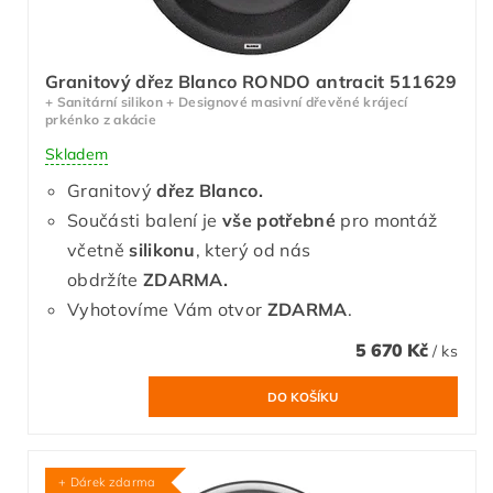
Granitový dřez Blanco RONDO antracit 511629
+ Sanitární silikon + Designové masivní dřevěné krájecí
prkénko z akácie
Skladem
Granitový
dřez Blanco.
Součásti balení je
vše potřebné
pro montáž
včetně
silikonu
, který od nás
obdržíte
ZDARMA.
Vyhotovíme Vám otvor
ZDARMA
.
5 670 Kč
/ ks
+ Dárek zdarma