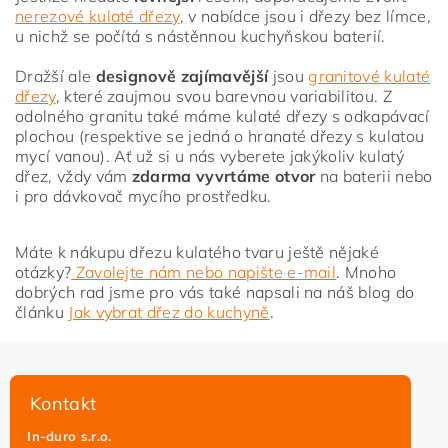
nerezové kulaté dřezy
, v nabídce jsou i dřezy bez límce,
u nichž se počítá s nástěnnou kuchyňskou baterií.
Dražší ale
designově zajímavější
jsou
granitové kulaté
dřezy
, které zaujmou svou barevnou variabilitou. Z
odolného granitu také máme kulaté dřezy s odkapávací
plochou (respektive se jedná o hranaté dřezy s kulatou
mycí vanou). Ať už si u nás vyberete jakýkoliv kulatý
dřez, vždy vám
zdarma vyvrtáme otvor
na baterii nebo
i pro dávkovač mycího prostředku.
Máte k nákupu dřezu kulatého tvaru ještě nějaké
otázky?
Zavolejte nám nebo napište e-mail
. Mnoho
dobrých rad jsme pro vás také napsali na náš blog do
článku
Jak vybrat dřez do kuchyně
.
Kontakt
In-duro s.r.o.