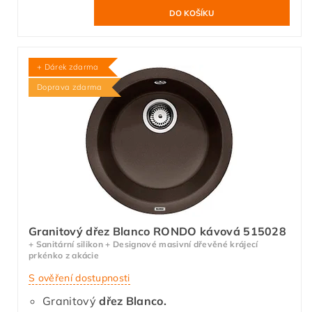
+ Dárek zdarma
Doprava zdarma
Granitový dřez Blanco RONDO kávová 515028
+ Sanitární silikon + Designové masivní dřevěné krájecí
prkénko z akácie
S ověření dostupnosti
Granitový
dřez Blanco.