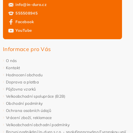
info
@
in-duro.cz
555508945
Facebook
YouTube
Informace pro Vás
O nás
Kontakt
Hodnocení obchodu
Doprava a platba
Půjčovna vzorků
Velkoobchodní spolupráce (B2B)
Obchodní podmínky
Ochrana osobních údajů
Vrácení zboží, reklamace
Velkoobchodní obchodní podmínky
Rozvoj podnikání In-duro s.r.o. - spolufinancováno Evropskou unií