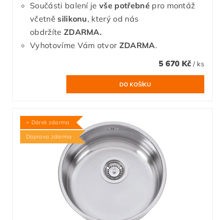
Součásti balení je
vše potřebné
pro montáž
včetně
silikonu
, který od nás
obdržíte
ZDARMA.
Vyhotovíme Vám otvor
ZDARMA
.
5 670 Kč
/ ks
+ Dárek zdarma
Doprava zdarma