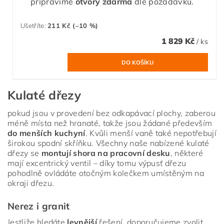
připravíme
otvory zdarma
dle požadavku.
Ušetříte
:
211 Kč (–10 %)
1 829 Kč
/ ks
Kulaté dřezy
pokud jsou v provedení bez odkapávací plochy, zaberou
méně místa než hranaté, takže jsou žádané především
do menších kuchyní
. Kvůli menší vaně také nepotřebují
širokou spodní skříňku. Všechny naše nabízené kulaté
dřezy se
montují shora na pracovní desku
, některé
mají excentrický ventil – díky tomu výpusť dřezu
pohodlně ovládáte otočným kolečkem umístěným na
okraji dřezu.
Nerez i granit
Jestliže hledáte
levnější
řešení, doporučujeme zvolit