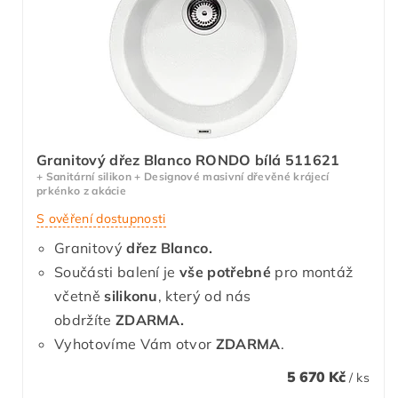
Granitový dřez Blanco RONDO bílá 511621
+ Sanitární silikon + Designové masivní dřevěné krájecí
prkénko z akácie
S ověření dostupnosti
Granitový
dřez Blanco.
Součásti balení je
vše potřebné
pro montáž
včetně
silikonu
, který od nás
obdržíte
ZDARMA.
Vyhotovíme Vám otvor
ZDARMA
.
5 670 Kč
/ ks