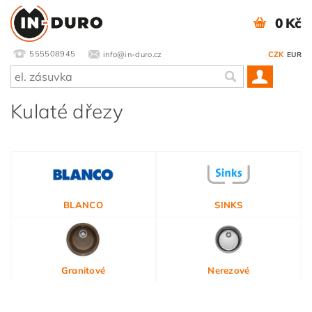
0 Kč
555508945
info@in-duro.cz
CZK
EUR
Kulaté dřezy
BLANCO
SINKS
Granitové
Nerezové