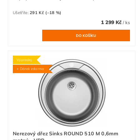
Ušetříte
:
291 Kč (–18 %)
1 299 Kč
/ ks
Výprodej
+ Dárek zdarma
Nerezový dřez Sinks ROUND 510 M 0,6mm