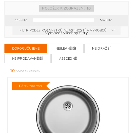
POLOŽEK K ZOBRAZENÍ:
10
1199
Kč
5670
Kč
FILTR PODLE PARAMETRŮ, VLASTNOSTÍ A VÝROBCŮ
Vymazat všechny filtry
DOPORUČUJEME
NEJLEVNĚJŠÍ
NEJDRAŽŠÍ
NEJPRODÁVANĚJŠÍ
ABECEDNĚ
10
položek celkem
+ Dárek zdarma