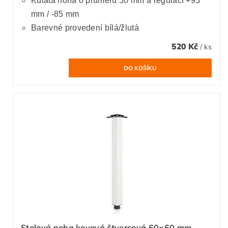
Kulatá noha o průměru 50 mm a regulací +95
mm / -85 mm
Barevné provedení bílá/žlutá
520 Kč
/ ks
Stolová noha kovová čtvercová 60×60 mm –