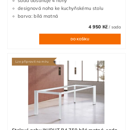
sada obsahuje 4 nohy
designová noha ke kuchyňskému stolu
barva: bílá matná
4 950 Kč
/ sada
Lze připravit na míru