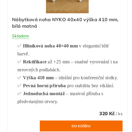
Nábytková noha NYKO 40x40 výška 410 mm,
bílá matná
Skladem
✅
Hliníková noha 40×40 mm
v elegantní bílé
barvě.
✅
Rektifikace
až +25 mm – snadné vyrovnání i na
nerovných podlahách.
✅
Výška 410 mm
– ideální pro konferenční stolky.
✅
Pevná horní příruba
pro stabilitu bez viklání.
✅
Jednoduchá montáž
– masivní příruba s
předvrtanými otvory.
320 Kč
/ ks