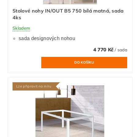
Stolové nohy IN/OUT B5 750 bílá matná, sada
4ks
Skladem
sada designových nohou
4 770 Kč
/ sada
Lze připravit na míru