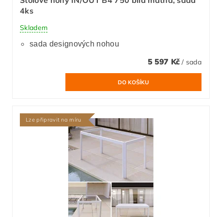
Stolové nohy IN/OUT B4 750 bílá matná, sada
4ks
Skladem
sada designových nohou
5 597 Kč
/ sada
Lze připravit na míru