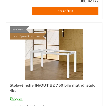
380 Kč
/ ks
Novinka
Lze připravit na míru
Stolové nohy IN/OUT B2 750 bílá matná, sada
4ks
Skladem