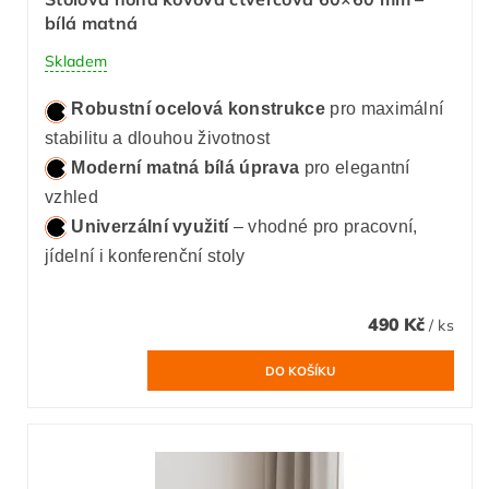
bílá matná
Skladem
Robustní ocelová konstrukce
pro maximální
stabilitu a dlouhou životnost
Moderní matná bílá úprava
pro elegantní
vzhled
Univerzální využití
– vhodné pro pracovní,
jídelní i konferenční stoly
490 Kč
/ ks