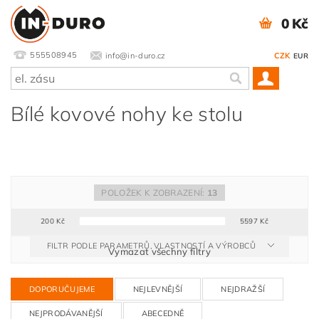
0 Kč
555508945
info@in-duro.cz
CZK
EUR
Bílé kovové nohy ke stolu
POLOŽEK K ZOBRAZENÍ:
13
200
Kč
5597
Kč
FILTR PODLE PARAMETRŮ, VLASTNOSTÍ A VÝROBCŮ
Vymazat všechny filtry
DOPORUČUJEME
NEJLEVNĚJŠÍ
NEJDRAŽŠÍ
NEJPRODÁVANĚJŠÍ
ABECEDNĚ