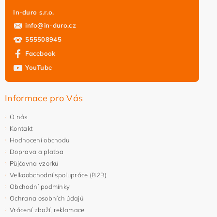
In-duro s.r.o.
info
@
in-duro.cz
555508945
Facebook
YouTube
Informace pro Vás
O nás
Kontakt
Hodnocení obchodu
Doprava a platba
Půjčovna vzorků
Velkoobchodní spolupráce (B2B)
Obchodní podmínky
Ochrana osobních údajů
Vrácení zboží, reklamace