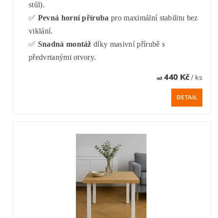
stůl).
✅
Pevná horní příruba
pro maximální stabilitu bez
viklání.
✅
Snadná montáž
díky masivní přírubě s
předvrtanými otvory.
440 Kč
/ ks
od
DETAIL