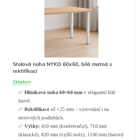
Stolová noha NYKO 60x60, bílá matná s
rektifikací
Skladem
✅
Hliníková noha 60×60 mm
v elegantní bílé
barvě.
✅
Rektifikace
až +25 mm – vyrovnání i na
nerovných podlahách.
✅
Výšky:
410 mm (konferenční), 710 mm
(klasické), 820 mm (vyšší stoly), 1100 mm (barový