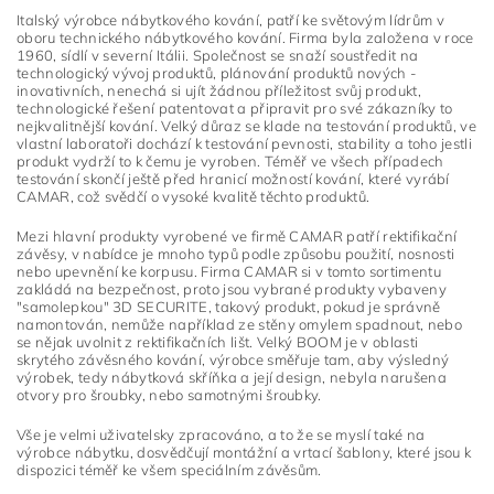
Italský výrobce nábytkového kování, patří ke světovým lídrům v
oboru technického nábytkového kování. Firma byla založena v roce
1960, sídlí v severní Itálii. Společnost se snaží soustředit na
technologický vývoj produktů, plánování produktů nových -
inovativních, nenechá si ujít žádnou příležitost svůj produkt,
technologické řešení patentovat a připravit pro své zákazníky to
nejkvalitnější kování. Velký důraz se klade na testování produktů, ve
vlastní laboratoři dochází k testování pevnosti, stability a toho jestli
produkt vydrží to k čemu je vyroben. Téměř ve všech případech
testování skončí ještě před hranicí možností kování, které vyrábí
CAMAR, což svědčí o vysoké kvalitě těchto produktů.
Mezi hlavní produkty vyrobené ve firmě CAMAR patří rektifikační
závěsy, v nabídce je mnoho typů podle způsobu použití, nosnosti
nebo upevnění ke korpusu. Firma CAMAR si v tomto sortimentu
zakládá na bezpečnost, proto jsou vybrané produkty vybaveny
"samolepkou" 3D SECURITE, takový produkt, pokud je správně
Vložením hodnocení souhlasíte s
podmínkami ochrany
osobních údajů
namontován, nemůže například ze stěny omylem spadnout, nebo
se nějak uvolnit z rektifikačních lišt. Velký BOOM je v oblasti
skrytého závěsného kování, výrobce směřuje tam, aby výsledný
výrobek, tedy nábytková skříňka a její design, nebyla narušena
otvory pro šroubky, nebo samotnými šroubky.
Vše je velmi uživatelsky zpracováno, a to že se myslí také na
výrobce nábytku, dosvědčují montážní a vrtací šablony, které jsou k
dispozici téměř ke všem speciálním závěsům.