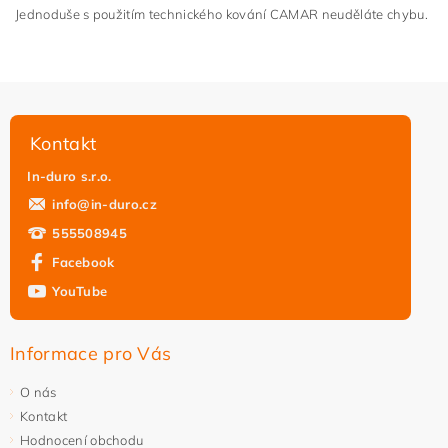
Jednoduše s použitím technického kování CAMAR neuděláte chybu.
Kontakt
In-duro s.r.o.
info
@
in-duro.cz
555508945
Facebook
YouTube
Informace pro Vás
O nás
Kontakt
Hodnocení obchodu