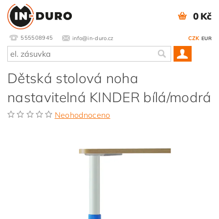
0 Kč
555508945
info@in-duro.cz
CZK
EUR
Dětská stolová noha
nastavitelná KINDER bílá/modrá
Neohodnoceno