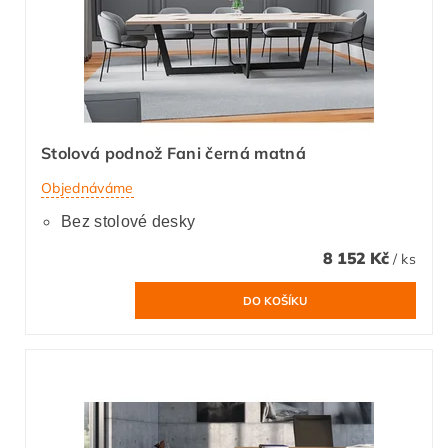
Stolová podnož Fani černá matná
Objednáváme
Bez stolové desky
8 152 Kč
/ ks