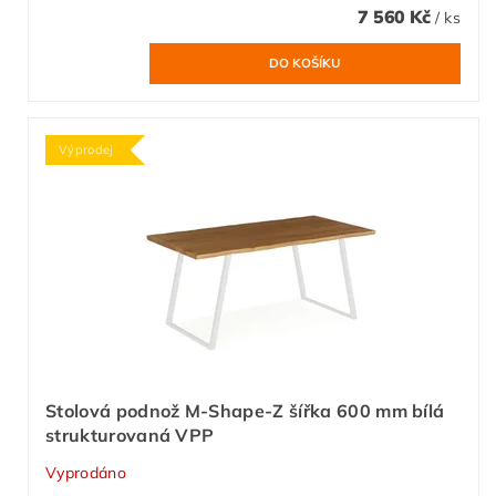
7 560 Kč
/ ks
Výprodej
Stolová podnož M-Shape-Z šířka 600 mm bílá
strukturovaná VPP
Vyprodáno