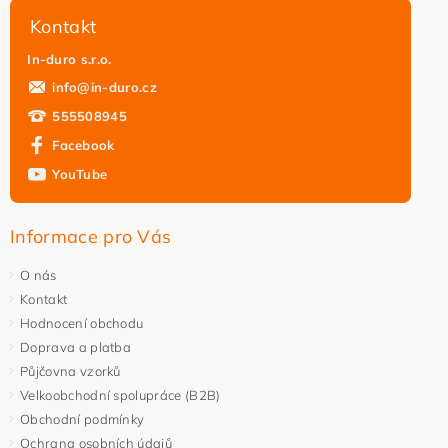
Kontakt
In-duro s.r.o.
info
@
in-duro.cz
555508945
Facebook
YouTube
Informace pro Vás
O nás
Kontakt
Hodnocení obchodu
Doprava a platba
Půjčovna vzorků
Velkoobchodní spolupráce (B2B)
Obchodní podmínky
Ochrana osobních údajů