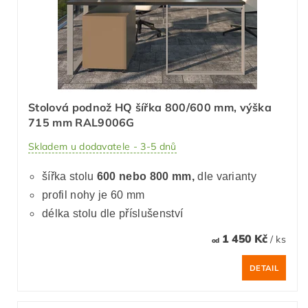
Stolová podnož HQ šířka 800/600 mm, výška
715 mm RAL9006G
Skladem u dodavatele - 3-5 dnů
šířka stolu
600 nebo 800 mm,
dle varianty
profil nohy je 60 mm
délka stolu dle příslušenství
1 450 Kč
/ ks
od
DETAIL