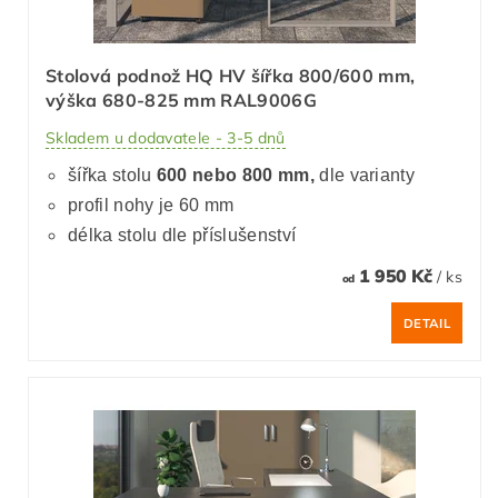
Stolová podnož HQ HV šířka 800/600 mm,
výška 680-825 mm RAL9006G
Skladem u dodavatele - 3-5 dnů
šířka stolu
600 nebo 800 mm,
dle varianty
profil nohy je 60 mm
délka stolu dle příslušenství
1 950 Kč
/ ks
od
DETAIL