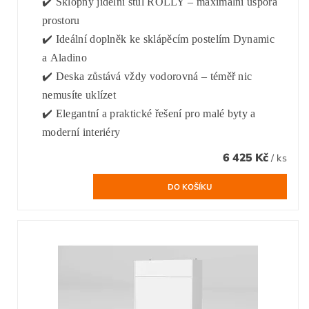
✔️ Sklopný jídelní stůl ROLLY – maximální úspora
prostoru
✔️ Ideální doplněk ke sklápěcím postelím Dynamic
a Aladino
✔️ Deska zůstává vždy vodorovná – téměř nic
nemusíte uklízet
✔️ Elegantní a praktické řešení pro malé byty a
moderní interiéry
6 425 Kč
/ ks