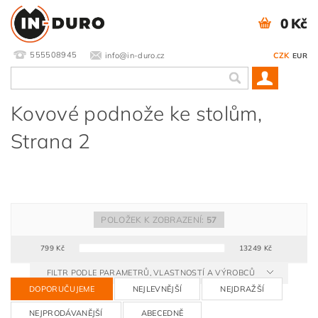
0 Kč
555508945
info@in-duro.cz
CZK
EUR
Kovové podnože ke stolům
,
Strana 2
POLOŽEK K ZOBRAZENÍ:
57
799
Kč
13249
Kč
FILTR PODLE PARAMETRŮ, VLASTNOSTÍ A VÝROBCŮ
DOPORUČUJEME
NEJLEVNĚJŠÍ
NEJDRAŽŠÍ
NEJPRODÁVANĚJŠÍ
ABECEDNĚ