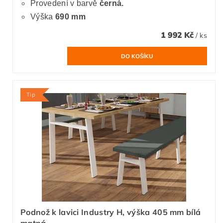
Provedení v barvě
černá.
Výška
690 mm
1 992 Kč
/ ks
Tip
Podnož k lavici Industry H, výška 405 mm bílá