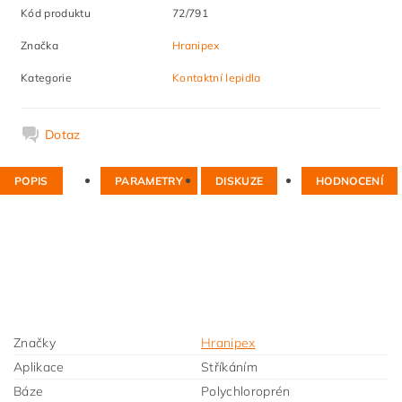
Kód produktu
72/791
Značka
Hranipex
Kategorie
Kontaktní lepidla
Dotaz
POPIS
PARAMETRY
DISKUZE
HODNOCENÍ
Značky
Hranipex
Aplikace
Stříkáním
Báze
Polychloroprén