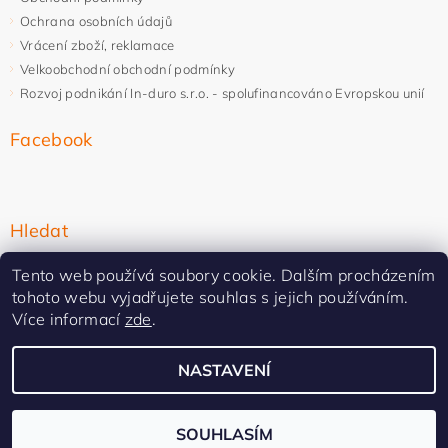
Ochrana osobních údajů
Vrácení zboží, reklamace
Velkoobchodní obchodní podmínky
Rozvoj podnikání In-duro s.r.o. - spolufinancováno Evropskou unií
Facebook
Hledat
Tento web používá soubory cookie. Dalším procházením
tohoto webu vyjadřujete souhlas s jejich používáním.
Více informací
zde
.
NASTAVENÍ
Upravit nastavení cookies
2026 ©
In-duro
, všechna práva vyhrazena
Vytvořil Shoptet Premium
SOUHLASÍM