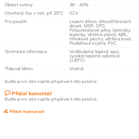
Oblast sušiny
38 - 42%
Otevřený čas v min. při 20°C
02.V
Pro použití
Lepení dřeva, dřevotřískových
desek, MDF, DTD,
Polyuretanové pěny, lamináty,
lepenky, většina plastů ABS,
Hlinikové plechy, většina kovů,
Podlahové krytiny PVC
Technické informace
Voděodolný lepený spoj,
vysoká tepelná odolnost
(130°C)
Tlaková láhev
Vratná
Buďte první, kdo napíše příspěvek k této položce.
Přidat komentář
Buďte první, kdo napíše příspěvek k této položce.
Přidat hodnocení