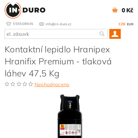
0 Kč
555508945
info@in-duro.cz
CZK
EUR
Kontaktní lepidlo Hranipex
Hranifix Premium - tlaková
láhev 47,5 Kg
Neohodnoceno