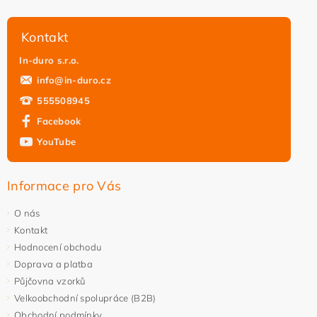
Kontakt
In-duro s.r.o.
info
@
in-duro.cz
555508945
Facebook
YouTube
Vložením hodnocení souhlasíte s
podmínkami ochrany
osobních údajů
Informace pro Vás
O nás
Kontakt
Hodnocení obchodu
Doprava a platba
Půjčovna vzorků
Velkoobchodní spolupráce (B2B)
Obchodní podmínky