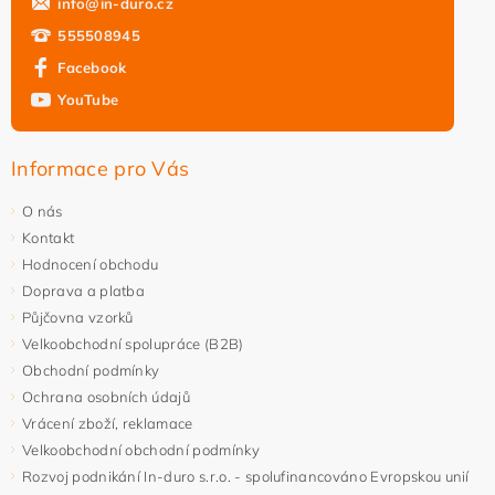
info
@
in-duro.cz
555508945
Facebook
YouTube
Vložením hodnocení souhlasíte s
podmínkami ochrany
osobních údajů
Informace pro Vás
O nás
Kontakt
Hodnocení obchodu
Doprava a platba
Půjčovna vzorků
Velkoobchodní spolupráce (B2B)
Obchodní podmínky
Ochrana osobních údajů
Vrácení zboží, reklamace
Velkoobchodní obchodní podmínky
Rozvoj podnikání In-duro s.r.o. - spolufinancováno Evropskou unií