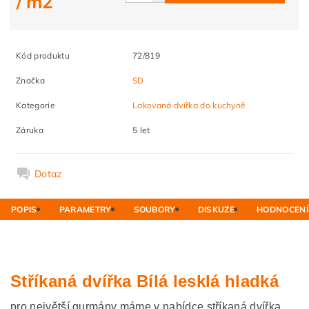
/ m2
Kód produktu
72/819
Značka
SD
Kategorie
Lakovaná dvířka do kuchyně
Záruka
5 let
Dotaz
POPIS
PARAMETRY
SOUBORY
DISKUZE
HODNOCENÍ
Stříkaná dvířka Bílá lesklá hladká
pro největší gurmány máme v nabídce stříkaná dvířka,