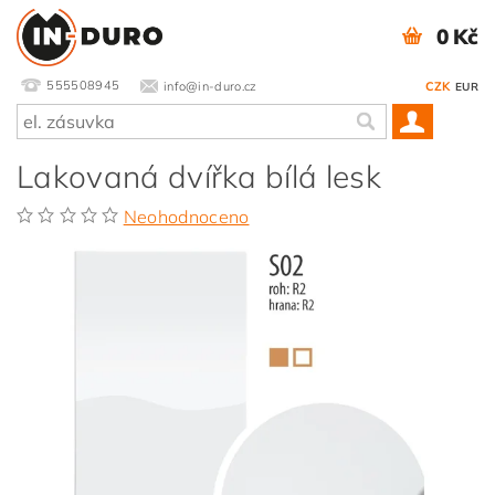
0 Kč
555508945
info@in-duro.cz
CZK
EUR
Lakovaná dvířka bílá lesk
Neohodnoceno