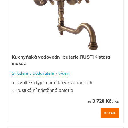
Kuchyňská vodovodní baterie RUSTIK stará
mosaz
Skladem u dodavatele - týden
zvolte si typ kohoutku ve variantách
rustikální nástěnná baterie
3 720 Kč
/ ks
od
DETAIL