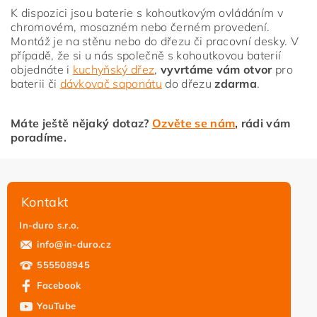
K dispozici jsou baterie s kohoutkovým ovládáním v
chromovém, mosazném nebo černém provedení.
Montáž je na stěnu nebo do dřezu či pracovní desky. V
případě, že si u nás společně s kohoutkovou baterií
objednáte i
kuchyňský dřez
,
vyvrtáme vám otvor
pro
baterii či
dávkovač saponátu
do dřezu
zdarma
.
Máte ještě nějaký dotaz?
Ozvěte se nám
, rádi vám
poradíme.
Kontakt
In-duro s.r.o.
info
@
in-duro.cz
555508945
Facebook
YouTube