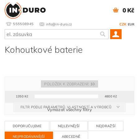
0 Kč
555508945
info@in-duro.cz
CZK
EUR
Kohoutkové baterie
POLOŽEK K ZOBRAZENÍ:
10
1350
Kč
4800
Kč
FILTR PODLE PARAMETRŮ, VLASTNOSTÍ A VÝROBCŮ
Vymazat všechny filtry
DOPORUČUJEME
NEJLEVNĚJŠÍ
NEJDRAŽŠÍ
NEJPRODÁVANĚJŠÍ
ABECEDNĚ