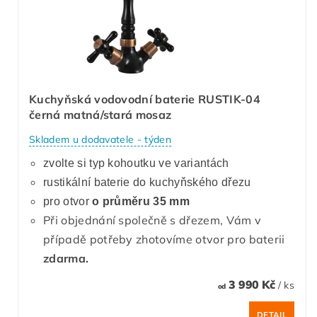
Kuchyňská vodovodní baterie RUSTIK-04
černá matná/stará mosaz
Skladem u dodavatele - týden
zvolte si typ kohoutku ve variantách
rustikální baterie do kuchyňského dřezu
pro otvor
o průměru 35 mm
Při objednání společně s dřezem, Vám v
případě potřeby zhotovíme otvor pro baterii
zdarma.
3 990 Kč
/ ks
od
DETAIL