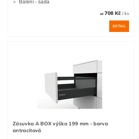
Balení - sada
708 Kč
/ ks
od
DETAIL
Zásuvka A BOX výška 199 mm - barva
antracitová