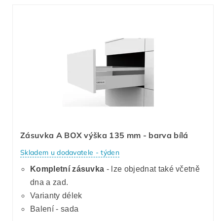
Zásuvka A BOX výška 135 mm - barva bílá
Skladem u dodavatele - týden
Kompletní zásuvka
- lze objednat také včetně
dna a zad.
Varianty délek
Balení - sada