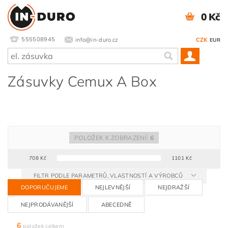
0 Kč
555508945
info@in-duro.cz
CZK
EUR
Zásuvky Cemux A Box
POLOŽEK K ZOBRAZENÍ:
6
708
Kč
1101
Kč
FILTR PODLE PARAMETRŮ, VLASTNOSTÍ A VÝROBCŮ
DOPORUČUJEME
NEJLEVNĚJŠÍ
NEJDRAŽŠÍ
NEJPRODÁVANĚJŠÍ
ABECEDNĚ
6
položek celkem