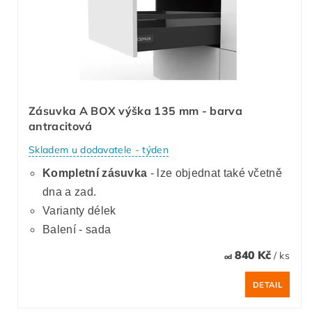
Zásuvka A BOX výška 135 mm - barva
antracitová
Skladem u dodavatele - týden
Kompletní zásuvka
- lze objednat také včetně
dna a zad.
Varianty délek
Balení - sada
840 Kč
/ ks
od
DETAIL