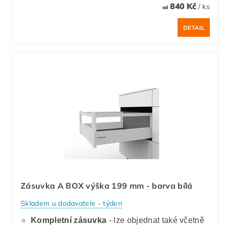
840 Kč
/ ks
od
DETAIL
Zásuvka A BOX výška 199 mm - barva bílá
Skladem u dodavatele - týden
Kompletní zásuvka
- lze objednat také včetně