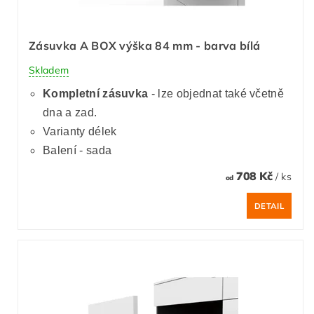
Zásuvka A BOX výška 84 mm - barva bílá
Skladem
Kompletní zásuvka
- lze objednat také včetně
dna a zad.
Varianty délek
Balení - sada
708 Kč
/ ks
od
DETAIL