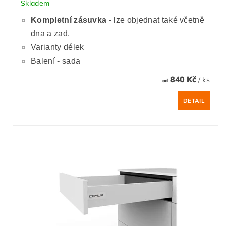
Skladem
Kompletní zásuvka
- lze objednat také včetně
dna a zad.
Varianty délek
Balení - sada
840 Kč
/ ks
od
DETAIL