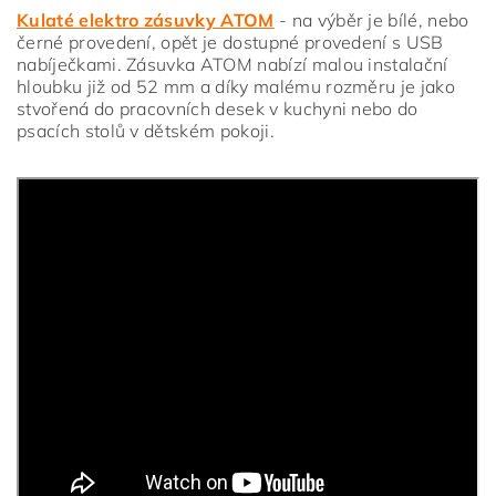
Kulaté elektro zásuvky ATOM
- na výběr je bílé, nebo
černé provedení, opět je dostupné provedení s USB
nabíječkami. Zásuvka ATOM nabízí malou instalační
hloubku již od 52 mm a díky malému rozměru je jako
stvořená do pracovních desek v kuchyni nebo do
psacích stolů v dětském pokoji.