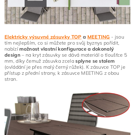
Elektricky výsuvné zásuvky TOP
a
MEETING
- jsou
tím nejlepším, co si můžete pro svůj byznys pořídit,
nabízí
možnost vlastní konfigurace a dokonalý
design
– na kryt zásuvky se dává materiál o tloušťce 5
mm, díky čemuž zásuvka zcela
splyne se stolem
(ovládání je přes malý černý růžek). K zásuvce TOP je
přístup z přední strany, k zásuvce MEETING z obou
stran.