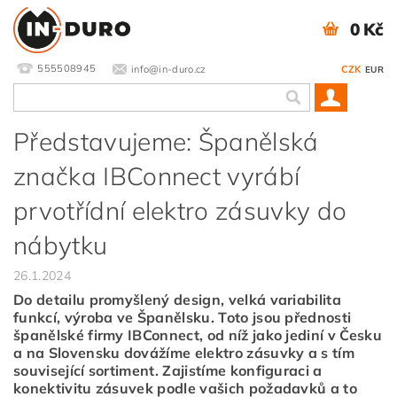
0 Kč
555508945
info@in-duro.cz
CZK
EUR
Představujeme: Španělská
značka IBConnect vyrábí
prvotřídní elektro zásuvky do
nábytku
26.1.2024
Do detailu promyšlený design, velká variabilita
funkcí, výroba ve Španělsku. Toto jsou přednosti
španělské firmy IBConnect, od níž jako jediní v Česku
a na Slovensku dovážíme elektro zásuvky a s tím
související sortiment. Zajistíme konfiguraci a
konektivitu zásuvek podle vašich požadavků a to