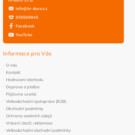
In-duro s.r.o.
info
@
in-duro.cz
555508945
Facebook
YouTube
Informace pro Vás
O nás
Kontakt
Hodnocení obchodu
Doprava a platba
Půjčovna vzorků
Velkoobchodní spolupráce (B2B)
Obchodní podmínky
Ochrana osobních údajů
Vrácení zboží, reklamace
Velkoobchodní obchodní podmínky