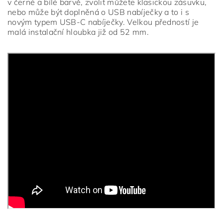
v černé a bílé barvě, zvolit můžete klasickou zásuvku,
nebo může být doplněná o USB nabíječky a to i s
novým typem USB-C nabíječky. Velkou předností je
malá instalační hloubka již od 52 mm.