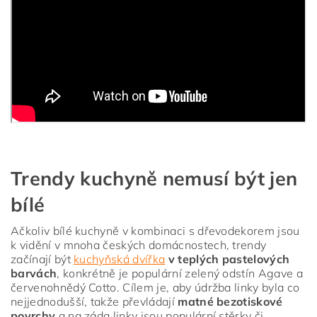
Trendy kuchyně nemusí být jen
bílé
Ačkoliv bílé kuchyně v kombinaci s dřevodekorem jsou
k vidění v mnoha českých domácnostech, trendy
začínají být
kuchyňská dvířka
v teplých pastelových
barvách
, konkrétně je populární zelený odstín Agave a
červenohnědý Cotto. Cílem je, aby údržba linky byla co
nejjednodušší, takže převládají
matné bezotiskové
povrchy
a na záda linky jsou populární stěrky či