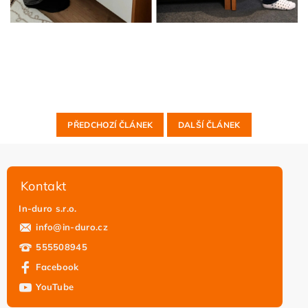
PŘEDCHOZÍ ČLÁNEK
DALŠÍ ČLÁNEK
Kontakt
In-duro s.r.o.
info
@
in-duro.cz
555508945
Facebook
YouTube