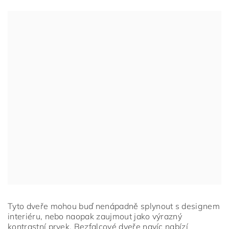
Tyto dveře mohou buď nenápadně splynout s designem
interiéru, nebo naopak zaujmout jako výrazný
kontrastní prvek. Bezfalcové dveře navíc nabízí