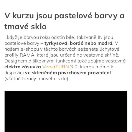
V kurzu jsou pastelové barvy a
tmavé sklo
I když je barvou roku odstín bílé, takzvaně IN jsou
pastelové barvy –
tyrkysová, bordó nebo modrá
. V
našem e-shopu v těchto barvách seženete úchytové
profily RAMA, které jsou určené na vestavné skříně.
Designem a šikovnými funkcemi také zaujme vestavná
elektro zásuvka
VersaTURN
3.0, kterou máme k
dispozici
ve skleněném povrchovém provedení
(včetně trendy tmavého skla).