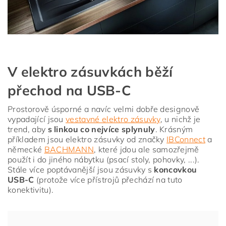
V elektro zásuvkách běží
přechod na USB-C
Prostorově úsporné a navíc velmi dobře designově
vypadající jsou
vestavné elektro zásuvky
, u nichž je
trend, aby
s linkou co nejvíce splynuly
. Krásným
příkladem jsou elektro zásuvky od značky
IBConnect
a
německé
BACHMANN
, které jdou ale samozřejmě
použít i do jiného nábytku (psací stoly, pohovky, ...).
Stále více poptávanější jsou zásuvky s
koncovkou
USB-C
(protože více přístrojů přechází na tuto
konektivitu).