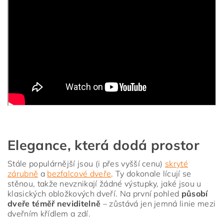
Elegance, která dodá prostor
Stále populárnější jsou (i přes vyšší cenu)
skryté
zárubně
a
bezfalcové dveře
. Ty dokonale lícují se
stěnou, takže nevznikají žádné výstupky, jaké jsou u
klasických obložkových dveří. Na první pohled
působí
dveře téměř neviditelně
– zůstává jen jemná linie mezi
dveřním křídlem a zdí.