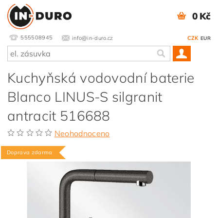
0 Kč
555508945
info@in-duro.cz
CZK
EUR
Kuchyňská vodovodní baterie
Blanco LINUS-S silgranit
antracit 516688
Neohodnoceno
Doprava zdarma