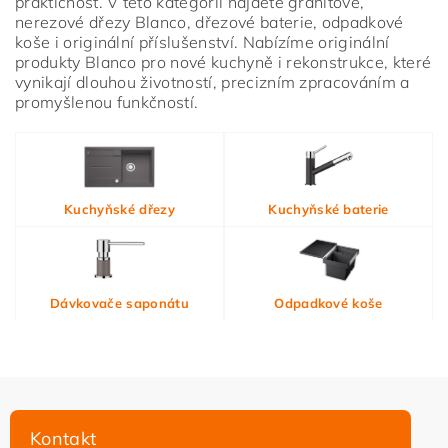
praktičnost. V této kategorii najdete granitové,
nerezové dřezy Blanco, dřezové baterie, odpadkové
koše i originální příslušenství. Nabízíme originální
produkty Blanco pro nové kuchyně i rekonstrukce, které
vynikají dlouhou životností, precizním zpracováním a
promyšlenou funkčností.
Vložením hodnocení souhlasíte s
podmínkami ochrany
Kuchyňské dřezy
Kuchyňské baterie
osobních údajů
Dávkovače saponátu
Odpadkové koše
Kontakt