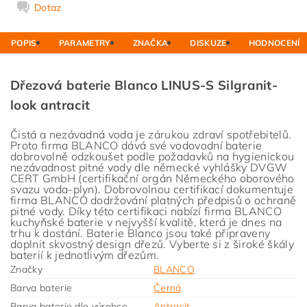
Dotaz
POPIS
PARAMETRY
ZNAČKA
DISKUZE
HODNOCENÍ
Dřezová baterie Blanco LINUS-S Silgranit-
look antracit
Čistá a nezávadná voda je zárukou zdraví spotřebitelů.
Proto firma BLANCO dává své vodovodní baterie
dobrovolně odzkoušet podle požadavků na hygienickou
nezávadnost pitné vody dle německé vyhlášky DVGW
CERT GmbH (certifikační orgán Německého oborového
svazu voda-plyn). Dobrovolnou certifikací dokumentuje
firma BLANCO dodržování platných předpisů o ochraně
pitné vody. Díky této certifikaci nabízí firma BLANCO
kuchyňské baterie v nejvyšší kvalitě, která je dnes na
trhu k dostání. Baterie Blanco jsou také připraveny
doplnit skvostný design dřezů. Vyberte si z široké škály
baterií k jednotlivým dřezům.
Značky
BLANCO
Barva baterie
Černá
Barva baterie dle výrobce
Antracit