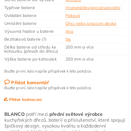
Typ/tvar baterie
Hranatá/designové/speciální
Ovládání baterie
Páková
Umístění baterie
Dřez nebo pracovní deska
Výsuvná hadice u baterie
Ano
Beztlaková baterie (?)
Ne
Délka baterie od středu ke
200 mm a více
kohoutku (přesah do dřezu)
Výška baterie po kohoutek
200 mm a více
Buďte první, kdo napíše příspěvek k této položce.
Přidat komentář
Buďte první, kdo napíše příspěvek k této položce.
Přidat hodnocení
BLANCO
patří mezi
přední světové výrobce
kuchyňských dřezů, baterií a příslušenství, které spojují
špičkový design, vysokou kvalitu a každodenní