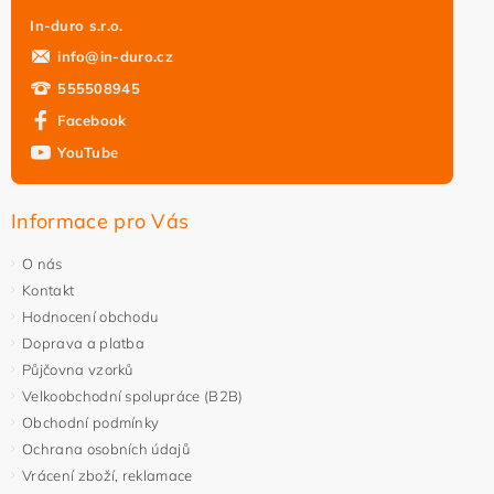
In-duro s.r.o.
info
@
in-duro.cz
555508945
Facebook
YouTube
Informace pro Vás
O nás
Kontakt
Hodnocení obchodu
Doprava a platba
Půjčovna vzorků
Velkoobchodní spolupráce (B2B)
Obchodní podmínky
Ochrana osobních údajů
Vrácení zboží, reklamace