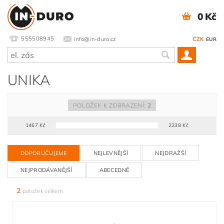
0 Kč
555508945
info@in-duro.cz
CZK
EUR
UNIKA
POLOŽEK K ZOBRAZENÍ:
2
1467
Kč
2238
Kč
DOPORUČUJEME
NEJLEVNĚJŠÍ
NEJDRAŽŠÍ
NEJPRODÁVANĚJŠÍ
ABECEDNĚ
2
položek celkem