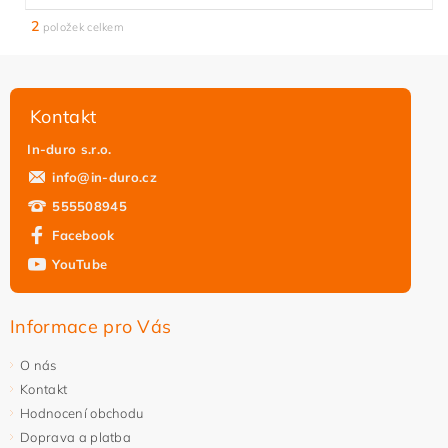
2
položek celkem
Kontakt
In-duro s.r.o.
info
@
in-duro.cz
555508945
Facebook
YouTube
Informace pro Vás
O nás
Kontakt
Hodnocení obchodu
Doprava a platba