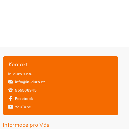
Kontakt
In-duro s.r.o.
info
@
in-duro.cz
555508945
Facebook
YouTube
Informace pro Vás