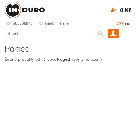
0 Kč
555508945
info@in-duro.cz
CZK
EUR
Paged
Žádné produkty od výrobce
Paged
nebyly nalezeny....