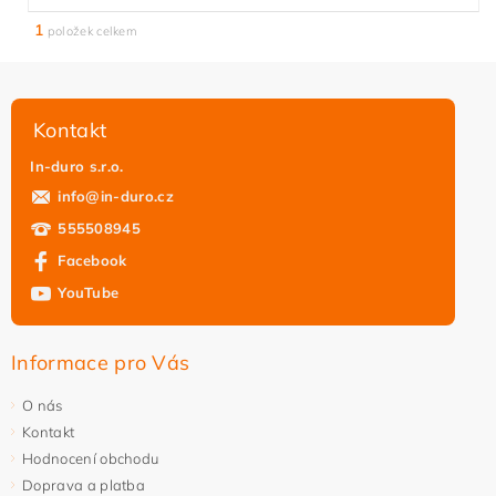
1
položek celkem
Kontakt
In-duro s.r.o.
info
@
in-duro.cz
555508945
Facebook
YouTube
Informace pro Vás
O nás
Kontakt
Hodnocení obchodu
Doprava a platba