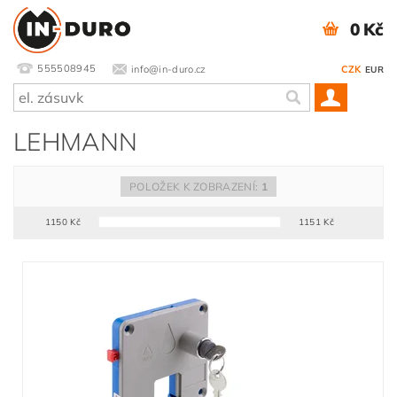
0 Kč
555508945
info@in-duro.cz
CZK
EUR
LEHMANN
POLOŽEK K ZOBRAZENÍ:
1
1150
Kč
1151
Kč