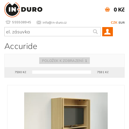
0 Kč
555508945
info@in-duro.cz
CZK
EUR
Accuride
POLOŽEK K ZOBRAZENÍ:
1
7590
Kč
7591
Kč