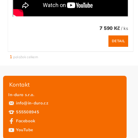
7 590 Kč
/ ks
DETAIL
1
položek celkem
Kontakt
In-duro s.r.o.
info
@
in-duro.cz
555508945
Facebook
YouTube