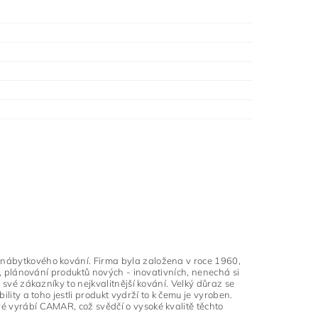
o nábytkového kování. Firma byla založena v roce 1960,
tů, plánování produktů nových - inovativních, nenechá si
o své zákazníky to nejkvalitnější kování. Velký důraz se
ility a toho jestli produkt vydrží to k čemu je vyroben.
ré vyrábí CAMAR, což svědčí o vysoké kvalitě těchto