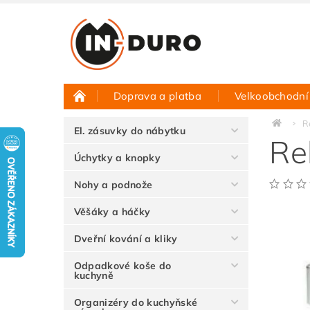
Doprava a platba
Velkoobchodní
Půjčovna vzorků
Hodnocení obchodu
R
El. zásuvky do nábytku
Re
Úchytky a knopky
Nohy a podnože
Věšáky a háčky
Dveřní kování a kliky
Odpadkové koše do
kuchyně
Organizéry do kuchyňské