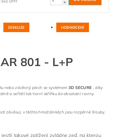
37,19 Kč bez DPH
DISKUZE
HODNOCENÍ
AR 801 - L+P
lištu nebo závěsný plech se systémem
3D SECURE
, díky
lně a seřídit tak horní skříňku do absolutní roviny.
í závěsu), v těchto hmoždinkách jsou rozpěrné šrouby.
jestli takové zatížení zvládne zeď, na kterou