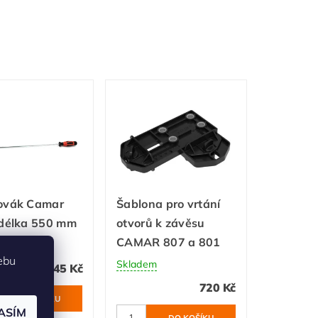
ovák Camar
Šablona pro vrtání
 délka 550 mm
otvorů k závěsu
CAMAR 807 a 801
m
ebu
Skladem
545 Kč
720 Kč
ASÍM