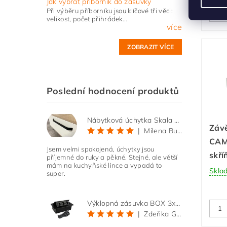
Jak vybrat příborník do zásuvky
Při výběru příborníku jsou klíčové tři věci:
velikost, počet přihrádek...
více
ZOBRAZIT VÍCE
Poslední hodnocení produktů
Nábytková úchytka Skala černá matná
Závě
|
Milena Bučková
CAM
Jsem velmi spokojená, úchytky jsou
skří
příjemné do ruky a pěkné. Stejné, ale větší
mám na kuchyňské lince a vypadá to
Skla
super.
Výklopná zásuvka BOX 3x 230V s 3m kabelem - černá
|
Zdeňka Gold