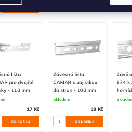
DETAIL
sná lišta
Závěsná lišta
Závěsn
AR pro dvojité
CAMAR s pojistkou
874 k 
ňky - 110 mm
do stran - 100 mm
horníc
dem
Skladem
Sklade
17 Kč
18 Kč