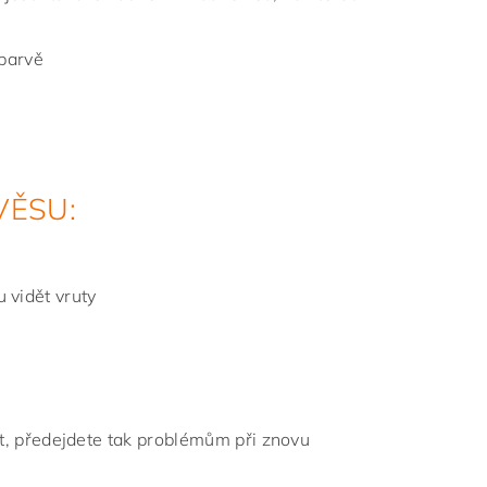
 barvě
VĚSU:
u vidět vruty
, předejdete tak problémům při znovu