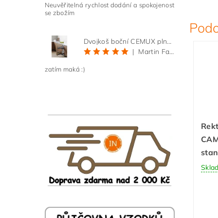
Neuvěřitelná rychlost dodání a spokojenost
se zbožím
Podo
Dvojkoš boční CEMUX plné dno 3D, s tlumením antracit 200 mm
|
Martin Faltus
zatím maká :)
Rekt
CAM
stan
Skla