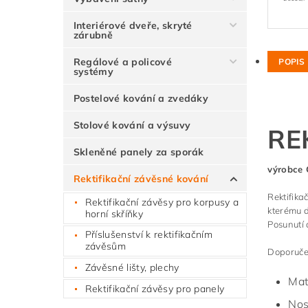
Interiérové dveře, skryté
zárubně
Regálové a policové
POPIS
systémy
Postelové kování a zvedáky
Stolové kování a výsuvy
RE
Skleněné panely za sporák
výrobce
Rektifikační závěsné kování
Rektifika
Rektifikační závěsy pro korpusy a
kterému d
horní skříňky
Posunutí 
Příslušenství k rektifikačním
závěsům
Doporuče
Závěsné lišty, plechy
Mat
Rektifikační závěsy pro panely
Nos