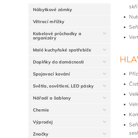
skř
Nábytkové zámky
Nut
Větrací mřížky
Seř
Kabelové průchodky a
Ver
organizéry
Malé kuchyňské spotřebiče
HLA
Doplňky do domácnosti
Pří
Spojovací kování
Čis
Světla, osvětlení, LED pásky
Vel
Nářadí a šablony
Vel
Chemie
Kom
Výprodej
Seř
ses
Značky