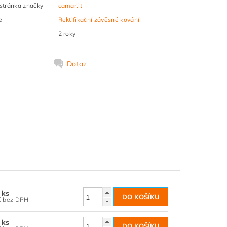
tránka značky
camar.it
e
Rektifikační závěsné kování
2 roky
k
Dotaz
/ ks
37,19 Kč bez DPH
/ ks