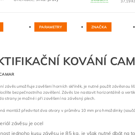
PARAMETRY
ZNAČKA
KTIFIKAČNÍ KOVÁNÍ CAM
 CAMAR
ční závěs umožňuje zavěšení horních skříněk, je nutné použít závěsnou 
ocílíte bezpečnostního zavěšení. Závěs lze nastavit horizontálně a vertiká
do strany je možné i při zavěšení na závěsný plech.
ná montáž předvrtat dva otvory v průměru 10 mm pro hmoždinky (součást
eriál závěsu je ocel
nost jednoho kusu závěsu je 85 kg, je však nutné dbát na to 