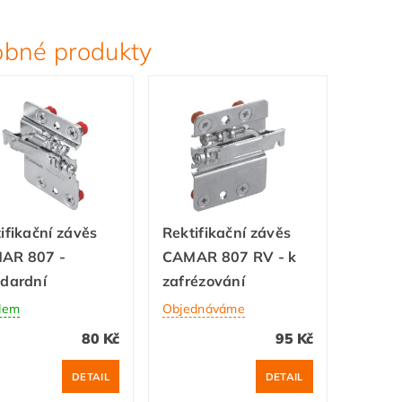
bné produkty
ifikační závěs
Rektifikační závěs
AR 807 -
CAMAR 807 RV - k
dardní
zafrézování
dem
Objednáváme
80 Kč
95 Kč
DETAIL
DETAIL