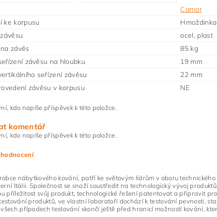
Camar
í ke korpusu
Hmoždinka
 závěsu
ocel, plast
 na závěs
85 kg
eřízení závěsu na hloubku
19 mm
ertikálního seřízení závěsu
22 mm
rovedení závěsu v korpusu
NE
ní, kdo napíše příspěvek k této položce.
at komentář
ní, kdo napíše příspěvek k této položce.
 hodnocení
ýrobce nábytkového kování, patří ke světovým lídrům v oboru technickéh
everní Itálii. Společnost se snaží soustředit na technologický vývoj produk
ou příležitost svůj produkt, technologické řešení patentovat a připravit pr
testování produktů, ve vlastní laboratoři dochází k testování pevnosti, stab
všech případech testování skončí ještě před hranicí možností kování, kte