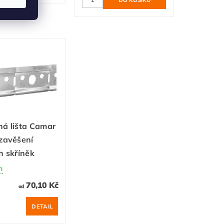
á lišta Camar
zavěšení
h skříněk
m
70,10 Kč
od
DETAIL