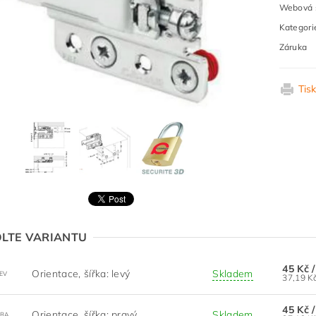
Webová s
Kategori
Záruka
Tis
LTE VARIANTU
45 Kč
Orientace, šířka: levý
Skladem
LEV
45 Kč
Orientace, šířka: pravý
Skladem
PRA