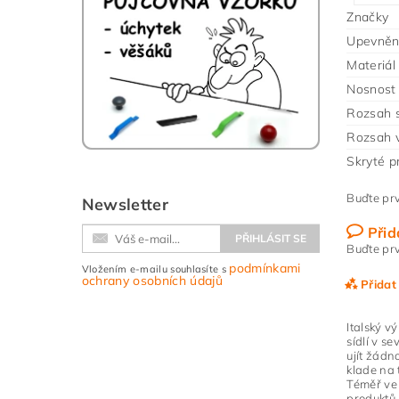
Značky
Upevněn
Materiál
Nosnost
Rozsah s
Rozsah v
Skryté p
Buďte prv
Newsletter
Přid
Buďte prv
podmínkami
Vložením e-mailu souhlasíte s
ochrany osobních údajů
Přidat
Italský v
sídlí v s
ujít žádn
klade na 
Téměř ve 
produktů.