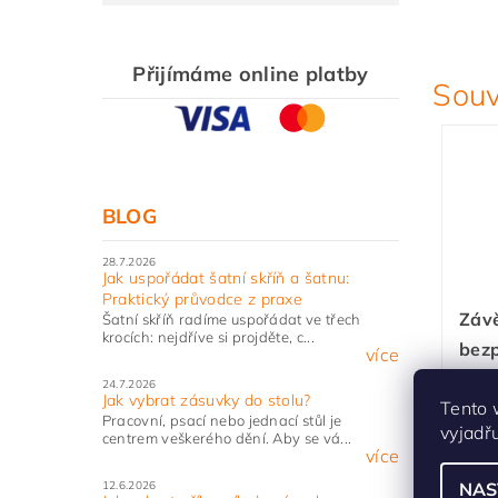
Přijímáme online platby
Souv
BLOG
28.7.2026
Jak uspořádat šatní skříň a šatnu:
Praktický průvodce z praxe
Záv
Šatní skříň radíme uspořádat ve třech
krocích: nejdříve si projděte, c...
bezp
více
CAM
24.7.2026
Jak vybrat zásuvky do stolu?
Tento 
Sec
Pracovní, psací nebo jednací stůl je
vyjadř
centrem veškerého dění. Aby se vá...
Skla
více
NAS
12.6.2026