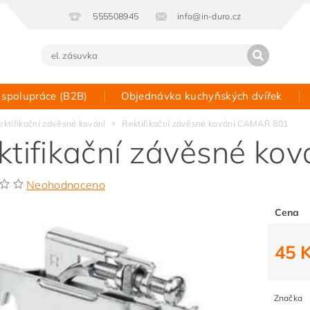
555508945
info@in-duro.cz
 spolupráce (B2B)
Objednávka kuchyňských dvířek
Kontakt
ektifikační závěsné kování
Rektifikační závěsné kování CAMAR 801
ktifikační závěsné k
Neohodnoceno
Cena
45 
Značka