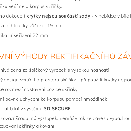
íňku věšíme a korpus skříňky.
no dokoupit
krytky nejsou součástí sady -
v nabídce v bílé
ízení hloubky vůči zdi 19 mm
tikální seřízení 22 mm
VNÍ VÝHODY REKTIFIKAČNÍHO ZÁ
znivá cena za špičkový výrobek s vysokou nosností
tý design vnitřního prostoru skříňky - při použití krytky nejso
ké rozmezí nastavení pozice skříňky
mi pevné uchycení ke korpusu pomocí hmoždiněk
patibilní v systému
3D SECURE
izovací šroub má výstupek, nemůže tak ze závěsu vypadnout
tavování skříňky a kování