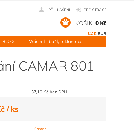
PŘIHLÁŠENÍ
REGISTRACE
KOŠÍK:
0 Kč
CZK
EUR
BLOG
Vrácení zboží, reklamace
ování CAMAR 801
37,19 Kč bez DPH
Kč
/ ks
Camar