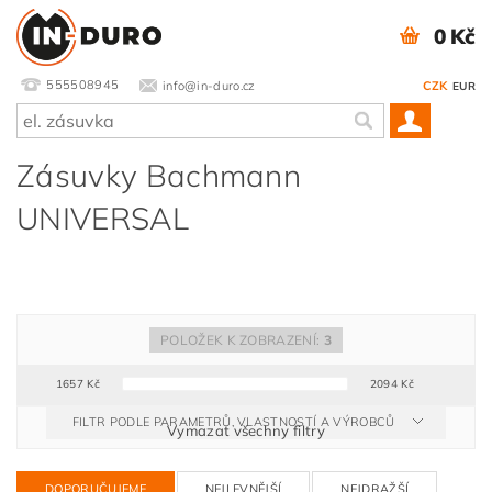
0 Kč
555508945
info@in-duro.cz
CZK
EUR
Zásuvky Bachmann
UNIVERSAL
POLOŽEK K ZOBRAZENÍ:
3
1657
Kč
2094
Kč
FILTR PODLE PARAMETRŮ, VLASTNOSTÍ A VÝROBCŮ
Vymazat všechny filtry
DOPORUČUJEME
NEJLEVNĚJŠÍ
NEJDRAŽŠÍ