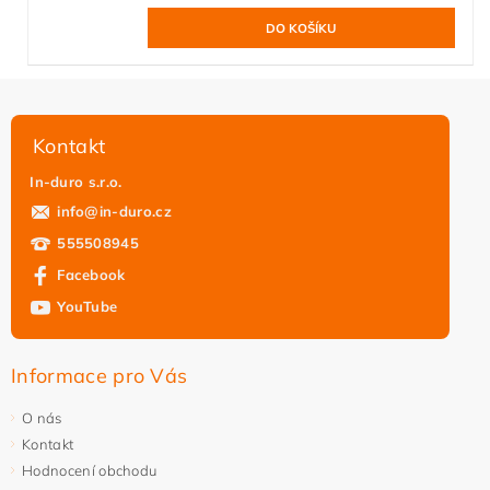
Kontakt
In-duro s.r.o.
info
@
in-duro.cz
555508945
Facebook
YouTube
Informace pro Vás
O nás
Kontakt
Hodnocení obchodu