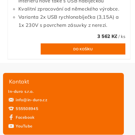
interiéru nově také s USB nabíječkou
Kvalitní zpracování od německého výrobce.
Varianta 2x USB rychlonabíječka (3,15A) a
1x 230V s povrchem zásuvky z nerezi.
3 562 Kč
/ ks
Kontakt
In-duro s.r.o.
info
@
in-duro.cz
555508945
Facebook
YouTube