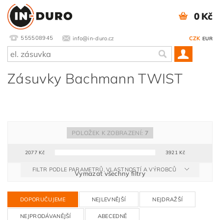
0 Kč
555508945
info@in-duro.cz
CZK
EUR
Zásuvky Bachmann TWIST
POLOŽEK K ZOBRAZENÍ:
7
2077
Kč
3921
Kč
FILTR PODLE PARAMETRŮ, VLASTNOSTÍ A VÝROBCŮ
Vymazat všechny filtry
DOPORUČUJEME
NEJLEVNĚJŠÍ
NEJDRAŽŠÍ
NEJPRODÁVANĚJŠÍ
ABECEDNĚ