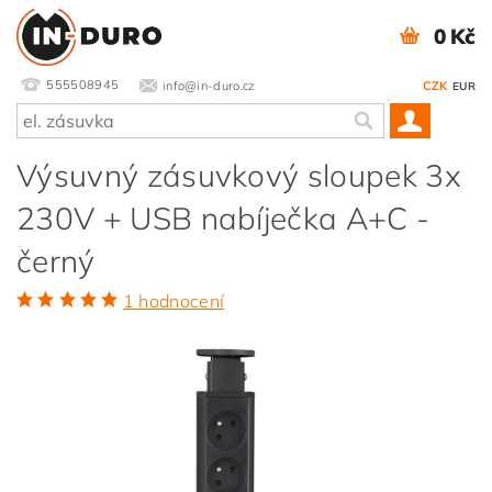
0 Kč
555508945
info@in-duro.cz
CZK
EUR
Výsuvný zásuvkový sloupek 3x
230V + USB nabíječka A+C -
černý
1 hodnocení