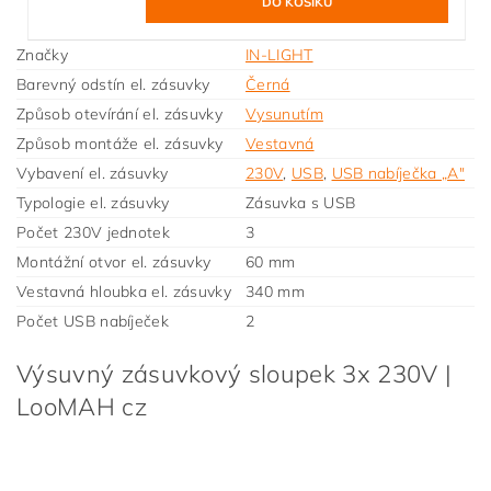
Značky
IN-LIGHT
Barevný odstín el. zásuvky
Černá
Způsob otevírání el. zásuvky
Vysunutím
Způsob montáže el. zásuvky
Vestavná
Vybavení el. zásuvky
230V
,
USB
,
USB nabíječka „A"
Typologie el. zásuvky
Zásuvka s USB
Počet 230V jednotek
3
Montážní otvor el. zásuvky
60 mm
Vestavná hloubka el. zásuvky
340 mm
Počet USB nabíječek
2
Výsuvný zásuvkový sloupek 3x 230V |
LooMAH cz