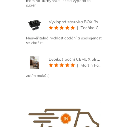
mám na kuchyňské lince a vypadá to
super.
Výklopná zásuvka BOX 3x 230V s 3m kabelem - černá
|
Zdeňka Gold
Neuvěřitelná rychlost dodání a spokojenost
se zbožím
Dvojkoš boční CEMUX plné dno 3D, s tlumením antracit 200 mm
|
Martin Faltus
zatím maká :)