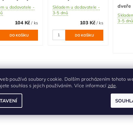
dveře
em u dodavatele -
Skladem u dodavatele -
nů
3-5 dnů
Skladem
3-5 dn
104 Kč
103 Kč
/ ks
/ ks
web používá soubory cookie. Dalším procházením tohoto w
ujete souhlas s jejich používáním. Více informací
zde
.
TAVENÍ
SOUHL