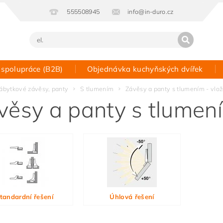
555508945
info@in-duro.cz
 spolupráce (B2B)
Objednávka kuchyňských dvířek
Kontakt
ábytkové závěsy, panty
S tlumením
Závěsy a panty s tlumením - vlo
věsy a panty s tlumen
tandardní řešení
Úhlová řešení