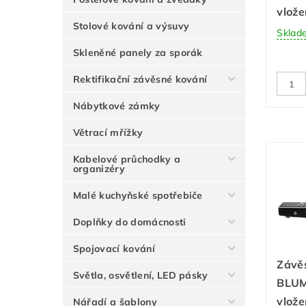
vlože
Stolové kování a výsuvy
Sklad
Skleněné panely za sporák
Rektifikační závěsné kování
Nábytkové zámky
Větrací mřížky
Kabelové průchodky a
organizéry
Malé kuchyňské spotřebiče
Doplňky do domácnosti
Spojovací kování
Závě
Světla, osvětlení, LED pásky
BLUM
vlože
Nářadí a šablony