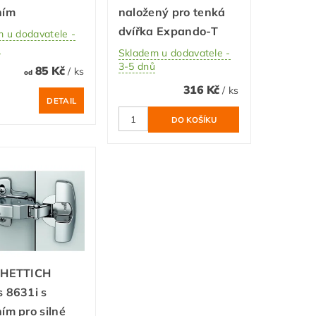
ním
naložený pro tenká
dvířka Expando-T
 u dodavatele -
ů
Skladem u dodavatele -
3-5 dnů
85 Kč
/ ks
od
316 Kč
/ ks
DETAIL
 HETTICH
 8631i s
ím pro silné