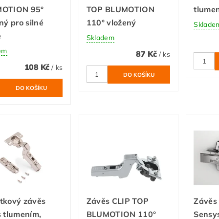
OTION 95°
TOP BLUMOTION
tlumen
ný pro silné
110° vložený
Sklade
e
Skladem
em
87 Kč
/ ks
108 Kč
/ ks
tkový závěs
Závěs CLIP TOP
Závěs
 tlumením,
BLUMOTION 110°
Sensys