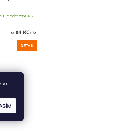
 u dodavatele -
ů
94 Kč
/ ks
od
DETAIL
ebu
ASÍM