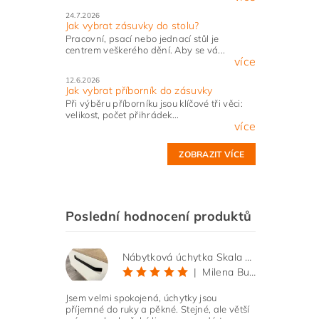
24.7.2026
Jak vybrat zásuvky do stolu?
Pracovní, psací nebo jednací stůl je
centrem veškerého dění. Aby se vá...
více
12.6.2026
Jak vybrat příborník do zásuvky
Při výběru příborníku jsou klíčové tři věci:
velikost, počet přihrádek...
více
ZOBRAZIT VÍCE
Poslední hodnocení produktů
Nábytková úchytka Skala černá matná
|
Milena Bučková
Jsem velmi spokojená, úchytky jsou
příjemné do ruky a pěkné. Stejné, ale větší