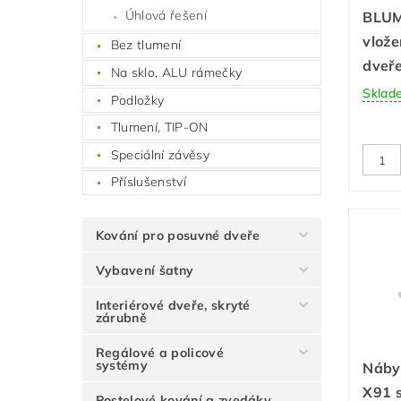
Úhlová řešení
BLUM
vlože
Bez tlumení
dveř
Na sklo, ALU rámečky
Sklad
Podložky
Tlumení, TIP-ON
Speciální závěsy
Příslušenství
Kování pro posuvné dveře
Vybavení šatny
Interiérové dveře, skryté
zárubně
Regálové a policové
systémy
Náby
X91 s
Postelové kování a zvedáky