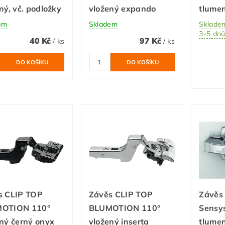
ný, vč. podložky
vložený expando
tlume
em
Skladem
Skladem
3-5 dn
40 Kč
97 Kč
/ ks
/ ks
s CLIP TOP
Závěs CLIP TOP
Závěs
OTION 110°
BLUMOTION 110°
Sensys
ný černý onyx
vložený inserta
tlumen