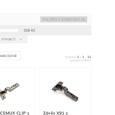
POLOŽEK K ZOBRAZENÍ:
11
316
Kč
 A VÝROBCŮ
ABECEDNĚ
1
1
11
Stránka
z
-
položek celkem
 CEMUX CLIP s
Závěs X91 s