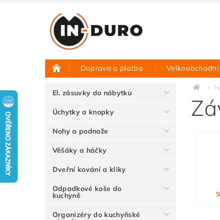
Doprava a platba
Velkoobchodní
Půjčovna vzorků
Hodnocení obchodu
N
El. zásuvky do nábytku
Zá
Úchytky a knopky
Nohy a podnože
Věšáky a háčky
Dveřní kování a kliky
Odpadkové koše do
S
kuchyně
Organizéry do kuchyňské