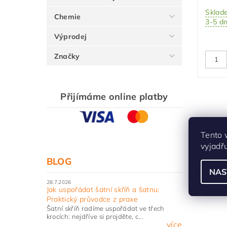
Sklad
Chemie
3-5 d
Výprodej
Značky
Přijímáme online platby
Tento 
vyjadř
BLOG
NAS
28.7.2026
Jak uspořádat šatní skříň a šatnu:
Praktický průvodce z praxe
Šatní skříň radíme uspořádat ve třech
krocích: nejdříve si projděte, c...
více