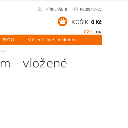
PŘIHLÁŠENÍ
REGISTRACE
KOŠÍK:
0 Kč
CZK
EUR
BLOG
Vrácení zboží, reklamace
žené
ím - vložené