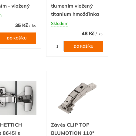
ím - vložený
tlumením vložený
titanium hmožďinka
m
Skladem
35 Kč
/ ks
48 Kč
/ ks
 HETTICH
Závěs CLIP TOP
 8645i s
BLUMOTION 110°